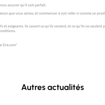
Acheter
ous assurer qu'il soit parfait.
ison que vous aimez, et commencer à voir celle-ci comme un produ
Recrutement
fs et exigeants. Ils savent ce qu'ils veulent, et ce qu'ils ne veulent
onditions.
Actualités
e-Ere.com’’
Guides
Contact
Autres actualités