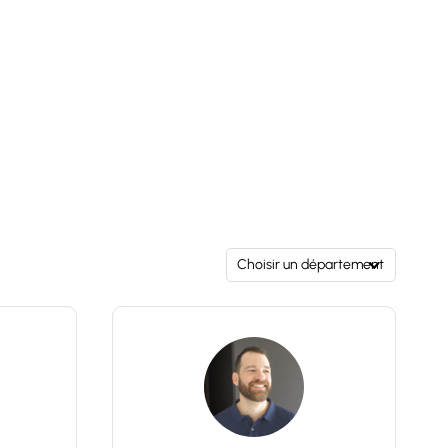
pour une famille en quête d'espace et de
tranquillité, à proximité des commodités et
des nombreuses activités de montagne
qu'offre la vallée de Bellevaux. À visiter
sans tarder ! Prix: 399 000 Euros
(honoraires à la charge du vendeur).
Conseiller immobilier indépendant New
Deal Immobilier/ Agent Commercial RSAC
454 034 620 Raphael Jacquard 06 80 88 84
85 Les informations sur les risques
auxquels ce bien est exposé sont
disponibles sur le site Géorisques:
www.georisques.gouv.fr
Choisir un département