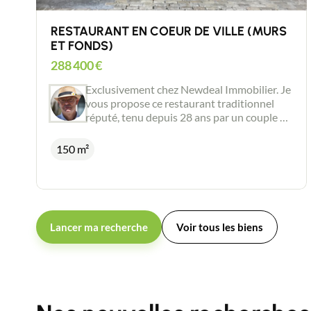
RESTAURANT EN COEUR DE VILLE (MURS
ET FONDS)
288 400
€
Exclusivement chez Newdeal Immobilier. Je
vous propose ce restaurant traditionnel
réputé, tenu depuis 28 ans par un couple de
restaurateurs reconnus, en plein cœur de la
bastide de Villeneuve sur Lot. 40 couverts
150 m²
en salle climatisée + 40 couverts en terrasse
couverte. Bar, cuisine, plonge, chambre
froide, cave, réserves, complètent cette
affaire dont tous les équipements sont aux
normes et entretenus avec soin. L'ensemble
Lancer ma recherche
Voir tous les biens
est vendu, murs et fonds, avec toutefois la
possibilité d'acquérir les murs en vente à
terme ou en location avec option d'achat.
Idéal pour un démarrage d'activité
immédiat. N'hésitez pas à me contacter
pour plus d'informations. Visites