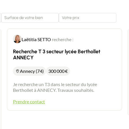
Piscine chauffée 12 x 4 avec filtration au sel.
Chauffage gaz de ville (chaudière 2023)
Portail électrique. Prix : 629000€ FAI
Jérôme DHOTE 0617191121
Laëtitia SETTO
recherche :
Recherche T 3 secteur lycée Berthollet
ANNECY
Annecy (74)
300 000
€
Je recherche un T3 dans le secteur du lycée
Berthollet à ANNECY. Travaux souhaités.
Prendre contact