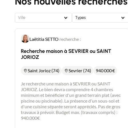
Nos nouvelles recherches
uniquement les jours de fermeture.
Ville
Types
Laëtitia SETTO
recherche :
Recherche maison à SEVRIER ou SAINT
JORIOZ
Saint Jorioz (74)
Sevrier (74)
940 000
€
Je recherche une maison à SEVRIER ou SAINT
JORIOZ. Le bien devra comprendre 4 chambres
minimum et bénéficier d'un grand terrain plat (avec
piscine ou piscinable). La présence d'un sous-sol et
d'une cuisine séparée seront appréciés. Pas de gros
travaux à prévoir. Budget max. (travaux compris) :
940.000€