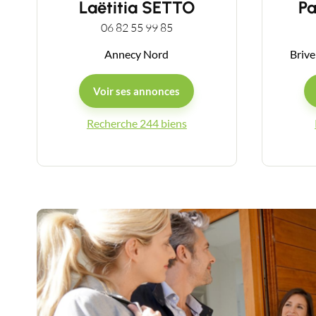
Laëtitia SETTO
P
06 82 55 99 85
Annecy Nord
Brive
Voir ses annonces
Recherche 244 biens