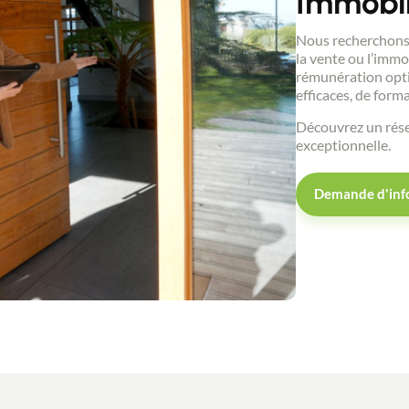
Immobil
Nous recherchons 
la vente ou l’immo
rémunération opti
efficaces, de form
Découvrez un rése
exceptionnelle.
Demande d'inf