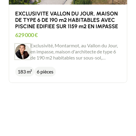
EXCLUSIVITE VALLON DU JOUR, MAISON
DE TYPE 6 DE 190 m2 HABITABLES AVEC
PISCINE EDIFIEE SUR 1159 m2 EN IMPASSE
629 000
€
Exclusivité, Montarmot, au Vallon du Jour,
en impasse, maison d'architecte de type 6
de 190 m2 habitables sur sous-sol,
comprenant au rez de chaussée : hall
d'entrée, dégagement, vaste salon-séjour
183 m²
6 pièces
de 45 m2 avec poêle norvégien, cuisine
meublée et équipée indépendante, suite
parentale, salle de bains avec douche,
dressing et lingerie, WC indépendant avec
lave main; au 1er étage : une grande
mezzanine, 3 chambres, une salle d'eau et
un WC indépendant; au sous-sol : une
chaufferie, un garage 2VL à entrée
indépendante avec porte motorisée et une
magnifique cave à vins taillée dans la roche.