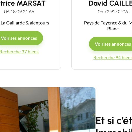
atrice MARSAT
David CAILL
06 18 09 21 65
06 72 92 02 06
Guides
 La Gaillarde & alentours
Pays de Fayence & du 
Blanc
Voir ses annonces
Contact
Voir ses annonces
Recherche 37 biens
Recherche 94 bien
Et si c’