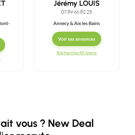
ET
Jérémy LOUIS
07 89 66 82 25
Mont-
Annecy & Aix les Bains
Voir ses annonces
Recherche 85 biens
s
était vous ? New Deal