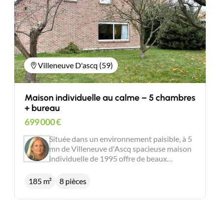
Villeneuve D'ascq (59)
Maison individuelle au calme – 5 chambres
+ bureau
699 000
€
Située dans un environnement paisible, à 5
mn de Villeneuve d'Ascq spacieuse maison
individuelle de 1995 offre de beaux
volumes et un cadre de vie agréable. Au rez-
de-chaussée, vous trouverez : Une entrée
185 m²
8 pièces
accueillante Une grande pièce de vie
lumineuse avec cuisine ouverte (environ 50
m²) Deux chambres Une salle de bain À
l’étage, un vaste palier dessert : Trois