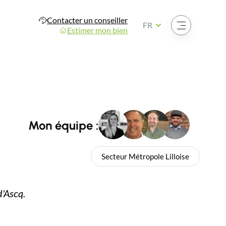
Contacter un conseiller
Ouvrir le menu
FR
Estimer mon bien
Mon équipe :
Secteur Métropole Lilloise
d'Ascq.