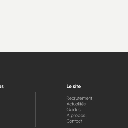
es
Le site
Recrutement
Actualités
Guides
À propos
Contact