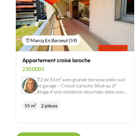
Marcq En Baroeul (59)
Appartement croisé laroche
230 000
€
T2 de 54 m² avec grande terrasse plein sud
et garage – Croisé-Laroche Situé au 2ᵉ
étage d'une résidence sécurisée, dans une
rue calme du secteur recherché du Croisé-
Laroche, ce bel appartement T2 de 54 m²
55 m²
2 pièces
vous séduira par sa luminosité et sa vue
dégagée sur un parc. Il se compose d'une
entrée avec placard, d'une agréable pièce
de vie avec cuisine ouverte de
30m2,baignée de lumière grâce à son