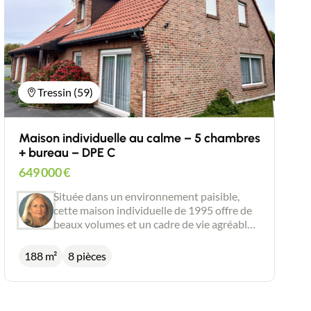
Tressin (59)
Maison individuelle au calme – 5 chambres
+ bureau – DPE C
649 000
€
Située dans un environnement paisible,
cette maison individuelle de 1995 offre de
beaux volumes et un cadre de vie agréable.
Au rez-de-chaussée, vous trouverez : Une
entrée accueillante Une grande pièce de vie
188 m²
8 pièces
lumineuse avec cuisine ouverte (environ 50
m²) Deux chambres Une salle de bain À
l’étage, un vaste palier dessert : Trois
chambres de 28 m², 14 m² et 11 m² Un