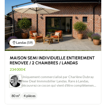
Landas (59)
MAISON SEMI INDIVIDUELLE ENTIEREMENT
RENOVEE / 2 CHAMBRES / LANDAS
234 000
€
Uniquement commercialisé par Charlène Dubray
New Deal Immmobilier Landas. Rare à Landas,
découvrez ce cocon qui vient d'être complètement
refait à neuf; de la dalle cassée pour pouvoir ré-
isoler par le sol jusqu'à la toiture en passant par la
80 m²
4 pièces
plomberie, l'isolation et l'électricité. Le tout réalisé
avec des matériaux de qualité. Une entrée avec