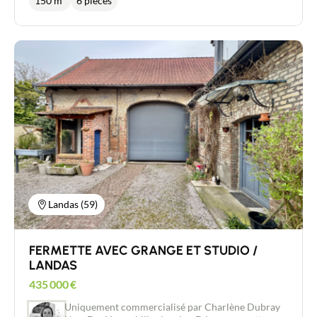
150 m²
6 pièces
possibilité de construction d'habitation. Non
viabilisé Les garages sont actuellement loués pour
280€ par mois au total.
Landas (59)
FERMETTE AVEC GRANGE ET STUDIO /
LANDAS
435 000
€
Uniquement commercialisé par Charlène Dubray