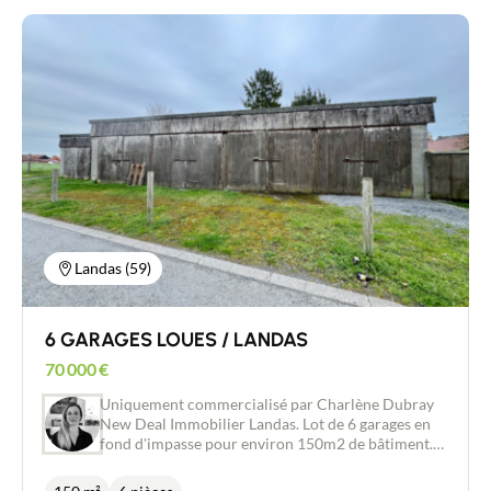
dressing vous invite à vous diriger vers la pièce de
vie lumineuse de 37m2. Cette dernière vous offre
une vue sur votre terrasse et votre jardin exposé
plein sud sur environ 60m2. La cuisine équipée est
neuve et n'attend que vous, dans sa continuité vous
trouverez un WC et une pièce servant de cellier et
de buanderie pour le côté pratique. A l'étage deux
chambres agréables vous attendent ainsi qu'une
salle de bain. Côté technique : Double vitrage alu
avec volets électriques / chauffage électrique
piloté à distance *L'annonce affiche deux photos
avec proposition d'aménagement virtuel
Landas (59)
6 GARAGES LOUES / LANDAS
70 000
€
Uniquement commercialisé par Charlène Dubray
New Deal Immobilier Landas. Lot de 6 garages en
fond d'impasse pour environ 150m2 de bâtiment.
Les garages ont des accès individuels. Sur une
parcelle de 290m2 environ en zone U du PLU,