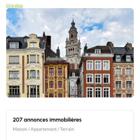
immobilières : ancien, neuf, viager ou encore nue-propriété. Notre force ?
Lire plus
Notre capacité à être polyvalents et à personnaliser chaque expérience,
faisant de chaque transaction une réussite sur mesure.
207 annonces immobilières
Maison
/
Appartement
/
Terrain