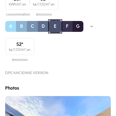
kWh/m².an
kg CO2/m².an
consommation
émissions
A
B
C
D
E
F
G
52*
kg CO2/m².an
émissions
DPE ANCIENNE VERSION
Photos