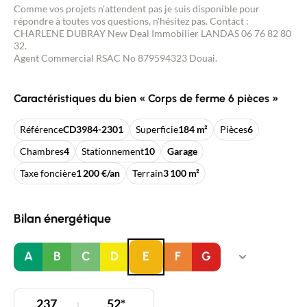
Comme vos projets n'attendent pas je suis disponible pour
répondre à toutes vos questions, n'hésitez pas. Contact :
CHARLENE DUBRAY New Deal Immobilier LANDAS 06 76 82 80
32.
Agent Commercial RSAC No 879594323 Douai.
Caractéristiques du bien « Corps de ferme 6 pièces »
Référence
CD3984-2301
Superficie
184 m²
Pièces
6
Chambres
4
Stationnement
10
Garage
Taxe foncière
1 200 €/an
Terrain
3 100 m²
Bilan énergétique
A
B
C
D
E
F
G
237
52*