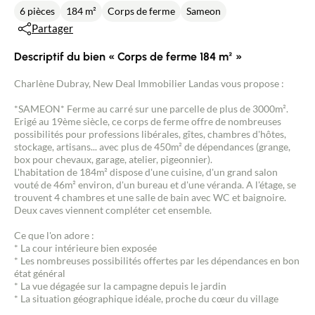
6 pièces
184 m²
Corps de ferme
Sameon
Partager
Descriptif du bien « Corps de ferme 184 m² »
Charlène Dubray, New Deal Immobilier Landas vous propose :
*SAMEON* Ferme au carré sur une parcelle de plus de 3000m².
Erigé au 19ème siècle, ce corps de ferme offre de nombreuses
possibilités pour professions libérales, gîtes, chambres d'hôtes,
stockage, artisans... avec plus de 450m² de dépendances (grange,
box pour chevaux, garage, atelier, pigeonnier).
L'habitation de 184m² dispose d'une cuisine, d'un grand salon
vouté de 46m² environ, d'un bureau et d'une véranda. A l'étage, se
trouvent 4 chambres et une salle de bain avec WC et baignoire.
Deux caves viennent compléter cet ensemble.
Ce que l'on adore :
* La cour intérieure bien exposée
* Les nombreuses possibilités offertes par les dépendances en bon
état général
* La vue dégagée sur la campagne depuis le jardin
* La situation géographique idéale, proche du cœur du village