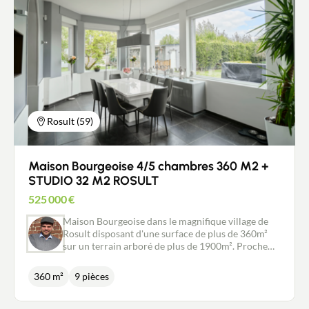
cave à vins et garage. Une place de parking vous
assure en plus un stationnement pratique. Très bon
état technique - jolie façade. Vous posez les
meubles. Pour les Adeptes du tout à pied ! : A 8mn
à pied du Tram « Trois Suisses », au pied des
commerces et à proximité du parc du Hautmont
Rosult (59)
Maison Bourgeoise 4/5 chambres 360 M2 +
STUDIO 32 M2 ROSULT
525 000
€
Maison Bourgeoise dans le magnifique village de
Rosult disposant d'une surface de plus de 360m²
sur un terrain arboré de plus de 1900m². Proche
des commerces, services et transports en commun
(Bus et gare SNCF accessibles à pied, accès
360 m²
9 pièces
autoroute en moins de 5 minutes). Le rez-de-
chaussée se compose d'une entrée avec un bel
escalier, un dressing, un bureau ou une chambre de