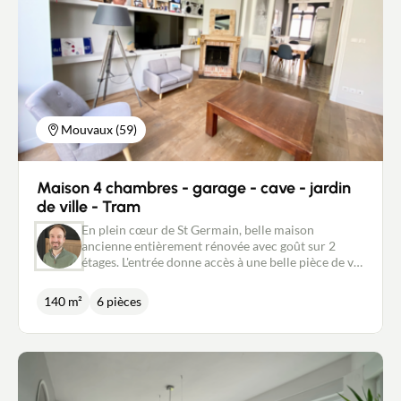
Mouvaux (59)
Maison 4 chambres - garage - cave - jardin
de ville - Tram
En plein cœur de St Germain, belle maison
ancienne entièrement rénovée avec goût sur 2
étages. L'entrée donne accès à une belle pièce de vie
au carrelage ancien avec cuisine équipée moderne,
un salon baigné de lumière avec cheminée, ouvert
140 m²
6 pièces
sur un extérieur sécurisé et bien exposé. Cote nuit,
au 1er étage, vous trouverez 3 chambres, une salle
de bain avec coin buanderie et des toilettes
séparées. Le dernier étage est dédié à une grande
suite parentale de 40m2 avec dressing et
mezzanine + une salle de douche avec WC. Bonus :