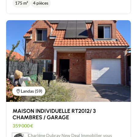
hors d'air, il a été dessiné et construit par des
175 m²
4 pièces
nombreuses possibilités d'aménagement *Les
professionnels reconnus, factures et garanties à
revenus locatifs potentiels *L'emplacement idéal
l'appui. Ossature bois, briques Lamour, bardage
*L'exposition du jardin
exotique de qualité ne nécessitant pas d'entretien,
vide sanitaire, double vitrage aluminium Kline
compatible avec système de domotique. Possibilité
de créer 3 à 4 chambres en semi plain pied avec
salle de bain et une chambre au rez-de-chaussée.
Pièce de vie lumineuse. Emplacement idéal à 2 pas
d'un arrêt de bus, gare sncf à proximité et accès
autoroutier rapide. Les vues du bien une fois
terminé ne sont que des suggestions
d'aménagement réalisées par un architecte.
Landas (59)
MAISON INDIVIDUELLE RT2012/ 3
CHAMBRES / GARAGE
359 000
€
Contacter un conseiller
Charlène Dubray New Deal Immobilier vous