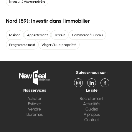
Investir à Aix-en-pévèle
Nord (59): Investir dans l'immobilier
Maison
Appartement
Terrain
Commerce / Bureau
Programme neuf
Viager / Nue-propriété
Suivez-nous sur :
Nos services
Le site
Acheter
Recrutement
Estimer
Actualités
Vendre
Guides
Barèmes
À propos
Contact