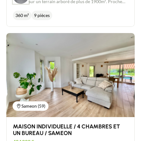
sur un terrain arboré de plus de 1900m². Proche
des commerces, services et transports en commun
(Bus et gare SNCF accessibles à pied, accès
360 m²
9 pièces
autoroute en moins de 5 minutes). Le rez-de-
chaussée se compose d'une entrée avec un bel
escalier, un dressing, un bureau ou une chambre de
14 m2, une bibliothèque, un WC suspendu. Les
pièces de vie sont toutes orientées sur le jardin, et
baignent donc de lumière. Vous trouverez une salle
à manger de 26 m2 avec ce Bow Windows, une
cuisine ouverte et bien équipée de 17 m2, une
arrière cuisine y est attenant et un salon de 53m2
pouvant offrir un espace détente et/ou repas très
lumineux. Une extension de 100 m2 disposant de
plusieurs espaces répondra à tous vos besoins et
peut être aménagée à votre convenance (salle de
jeux, salle de sport, buanderie, espace couture,
espace musique, etc. …) Au 1er étage ce sont 3
belles chambres dont une suite parentale avec
Sameon (59)
dressing et salle de bain qui vous attendent. Vous
trouverez également une salle de douche avec
lavabo dans l’une d’elle. Un WC séparé termine cet
MAISON INDIVIDUELLE / 4 CHAMBRES ET
étage. Le deuxième étage accueil une grande
chambre de 25 m2 avec ces poutres apparentes, et
UN BUREAU / SAMEON
sa salle de douche. Enfin un grenier de 15 m2 reste