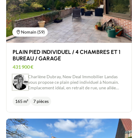
Le studio de 35m2 est libre d'occupation et dispose
de compteur d'eau et d'électricité à part. Jolie cour
intérieure et espace jardin avec potager. Coté
technique : Toitures récentes en excellent état,
isolation performante, chauffage par pompe à
chaleur récente. Excellent DPE
Nomain (59)
PLAIN PIED INDIVIDUEL / 4 CHAMBRES ET 1
BUREAU / GARAGE
431 900
€
Charlène Dubray, New Deal Immobilier Landas
vous propose ce plain pied individuel à Nomain.
Emplacement idéal, en retrait de rue, une allée
vous offre la possibilité de garer plusieurs
véhicules en plus du garage existant. A l'intérieur,
165 m²
7 pièces
une entrée séparée donne accès à des WC, une
salle de bain récemment rénovée et une pièce de
vie agréable et lumineuse de 55m2 comprenant
une véranda utilisable en toutes saisons. S'ajoute à
cet espace de vie une cuisine ouverte disposant de
nombreux rangements. Du coté gauche vous
disposerez d'une suite parentale avec espace