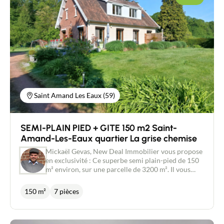
Saint Amand Les Eaux (59)
SEMI-PLAIN PIED + GITE 150 m2 Saint-
Amand-Les-Eaux quartier La grise chemise
Mickaël Gevas, New Deal Immobilier vous propose
en exclusivité : Ce superbe semi plain-pied de 150
m² environ, sur une parcelle de 3200 m². Il vous
séduira par ses prestations de qualité, soigné et
très bien entretenu, vous pouvez poser
150 m²
7 pièces
directement vos meubles. Il est à la fois proche de
toutes commodités, des accès aux autoroutes, du
centre commercial et au calme. Amoureux de la
nature, le bien se trouve dans la forêt de Saint-