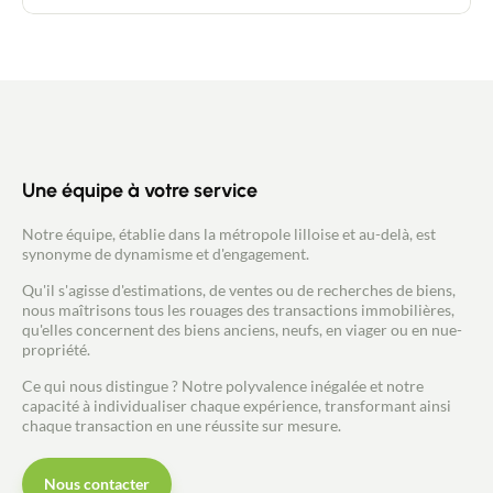
moments de détente et de partage. Ce que l'on
rangements, d’un bureau (ou chambre d’amis) et
adore : * La luminosité * Le très bon entretien des
d’une salle de bains. Le second étage est dédié à
lieux * L'accès proche des commodités * Le semi
l’espace parental avec douche à l’italienne et
plain-pied * La pompe à chaleur de 11/2025 * Les
potentiel d’aménagement. À l’extérieur, terrasse
belles terrasses avec différentes expositions * La
bois et jardin arboré exposé sud, sans vis-à-vis avec
possibilité de faire différents projets dans le bien
vue dégagée sur les champs. Très bon état
technique.
Une équipe à votre service
Notre équipe, établie dans la métropole lilloise et au-delà, est
synonyme de dynamisme et d'engagement.
Qu'il s'agisse d'estimations, de ventes ou de recherches de biens,
nous maîtrisons tous les rouages des transactions immobilières,
qu'elles concernent des biens anciens, neufs, en viager ou en nue-
propriété.
Ce qui nous distingue ? Notre polyvalence inégalée et notre
capacité à individualiser chaque expérience, transformant ainsi
chaque transaction en une réussite sur mesure.
Nous contacter