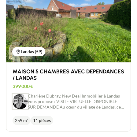
dressing et baignoire donnant sur la terrasse avec
une baie vitrée et du côté gauche vous disposerez
d'un espace nuit de 3 chambres et d'un bureau.
S'ajoute à cet espace un garage avec grenier
aménagé, une cave, une buanderie. Le jardin arboré
de 1900m2 vous offre une vue agréable avec sa
terrasse exposée sud et aucun vis à vis.
Landas (59)
MAISON 5 CHAMBRES AVEC DEPENDANCES
/ LANDAS
399 000
€
Charlène Dubray, New Deal Immobilier à Landas
vous propose : VISITE VIRTUELLE DISPONIBLE
SUR DEMANDE Au cœur du village de Landas, cet
ensemble immobilier saura vous séduire par son
potentiel. Il se compose d'une maison d'habitation,
259 m²
11 pièces
de deux chambres d'hôtes ou studios, d'un espace
pouvant servir de local commercial, de cabinet
pour profession libérale ou d'atelier. Vous l'avez