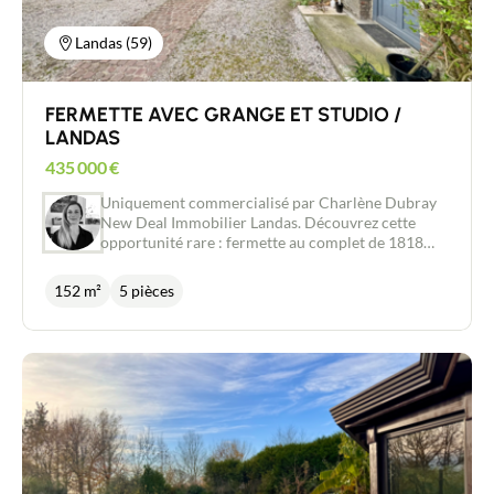
accueillir un bureau ou une salle de jeux. 4
chambres, un dressing et une salle de bain avec
Landas (59)
douche + baignoire et WC . On adore : - Le calme
du lieu et la proximité avec la nature - Les volumes
généreux et la possibilité d'avoir un second
FERMETTE AVEC GRANGE ET STUDIO /
logement au rez-de-chaussée - La piscine chauffée
bien exposée - Un arrêt de bus est proche pour
LANDAS
l'autonomie de vos enfants
435 000
€
Uniquement commercialisé par Charlène Dubray
New Deal Immobilier Landas. Découvrez cette
opportunité rare : fermette au complet de 1818
avec habitation, studio dans une longère et une
grange de 150m2; Idéal pour une famille ayant
152 m²
5 pièces
besoin d'espace, pour un regroupement familial,
pour une entreprise ou profession libérale, pour
projet locatif ou chambre d'hôte / gîte. Les
possibilités sont nombreuses. L'habitation offre au
rez de chaussée ; une entrée, un bureau ou une
chambre, une pièce de vie ouverte de plus de
30m2, une cuisine, une véranda, une chaufferie,
une suite parentale avec espace de douche et
dressing. A l'étage se trouvent une chambre et une
vaste pièce à aménager comme bon vous semble.