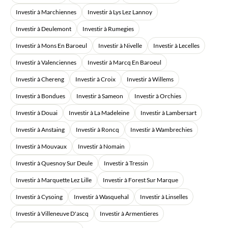
Investir à Marchiennes
Investir à Lys Lez Lannoy
Investir à Deulemont
Investir à Rumegies
Investir à Mons En Baroeul
Investir à Nivelle
Investir à Lecelles
Investir à Valenciennes
Investir à Marcq En Baroeul
Investir à Chereng
Investir à Croix
Investir à Willems
Investir à Bondues
Investir à Sameon
Investir à Orchies
Investir à Douai
Investir à La Madeleine
Investir à Lambersart
Investir à Anstaing
Investir à Roncq
Investir à Wambrechies
Investir à Mouvaux
Investir à Nomain
Investir à Quesnoy Sur Deule
Investir à Tressin
Investir à Marquette Lez Lille
Investir à Forest Sur Marque
Investir à Cysoing
Investir à Wasquehal
Investir à Linselles
Investir à Villeneuve D'ascq
Investir à Armentieres