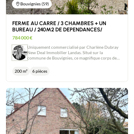
Bouvignies (59)
FERME AU CARRE / 3 CHAMBRES + UN
BUREAU / 240M2 DE DEPENDANCES/
784 000
€
Uniquement commercialisé par Charlène Dubray
New Deal Immobilier Landas. Situé sur la
commune de Bouvignies, ce magnifique corps de
ferme au carré offre un cadre de vie rare et
authentique avec tout le confort moderne.
200 m²
6 pièces
Implantée sur une parcelle de plus de 2 200 m², la
partie habitation développe environ 200 m²
habitables rénovés avec soin et des matériaux de
qualité. Une entrée donne accès à la cuisine de près
de 20m2 disposant de nombreux rangements,
d'électroménager de qualité et d'un authentique
four à pain. Vous disposerez d'un espace de vie
lumineux de plus de 80m2 avec un salon
agrémenté d'un insert feu de bois agréable pour
vos soirées d'hiver. Une salle de douche et des WC
complètent le rez de chaussée. A l'étage, 3 grandes
chambres avec poutres apparentes et parquet de