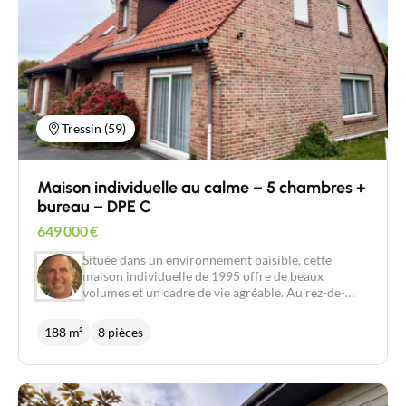
Climatisation réversible Système de récupération
d’eau de pluie
Tressin (59)
Maison individuelle au calme – 5 chambres +
bureau – DPE C
649 000
€
Située dans un environnement paisible, cette
maison individuelle de 1995 offre de beaux
volumes et un cadre de vie agréable. Au rez-de-
chaussée, vous trouverez : Une entrée accueillante
Une grande pièce de vie lumineuse avec cuisine
188 m²
8 pièces
ouverte (environ 50 m²) Deux chambres Une salle
de bain À l’étage, un vaste palier dessert : Trois
chambres de 28 m², 14 m² et 11 m² Un bureau de 8
m² Une seconde salle de bain Les atouts :