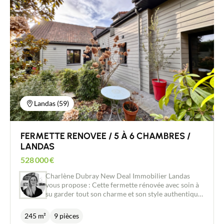
Environnement calme et recherché 5 chambres +
bureau : idéal pour une grande famille ou le
télétravail DPE classé C Grand garage de 60 m²
avec deux portes sectionnelles Cave de 10 m²
Climatisation réversible Système de récupération
d’eau de pluie
Landas (59)
FERMETTE RENOVEE / 5 À 6 CHAMBRES /
LANDAS
528 000
€
Charlène Dubray New Deal Immobilier Landas
vous propose : Cette fermette rénovée avec soin à
su garder tout son charme et son style authentique.
Idéal pour les personnes ayant besoin de volumes
ou pour une famille grâce à son potentiel de 6
245 m²
9 pièces
chambres (possibilité de semi plain pied) Une