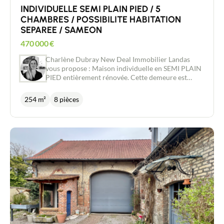
INDIVIDUELLE SEMI PLAIN PIED / 5
CHAMBRES / POSSIBILITE HABITATION
SEPAREE / SAMEON
470 000
€
Charlène Dubray New Deal Immobilier Landas
vous propose : Maison individuelle en SEMI PLAIN
PIED entièrement rénovée. Cette demeure est
nichée au calme d'une impasse dans un coin de
verdure de 1300m² environ. Vous disposerez de
254 m²
8 pièces
larges volumes sur environ 253m² avec 5
chambres. S'ajoute à cela une véranda de plus de
50m² abritant une piscine chauffée, un garage de
plus de 40m², un poulailler et un potager. L'entrée
dispose d'un dressing et vous invite à passer dans la
pièce de vie de 38m² avec baie vitrée et vide sur
hall. La cuisine y est juxtaposée, elle est bien
équipée et dispose de nombreux rangements. Dans
le prolongement se trouve une chambre, une pièce
de vie avec une seconde cuisine, une salle de bain
et une buanderie avec dressing : de quoi loger vos
proches en toute autonomie, créer une chambre
d'hôte, ou avoir un espace parental rien que pour
vous. L'étage dispose d'un grand palier pouvant