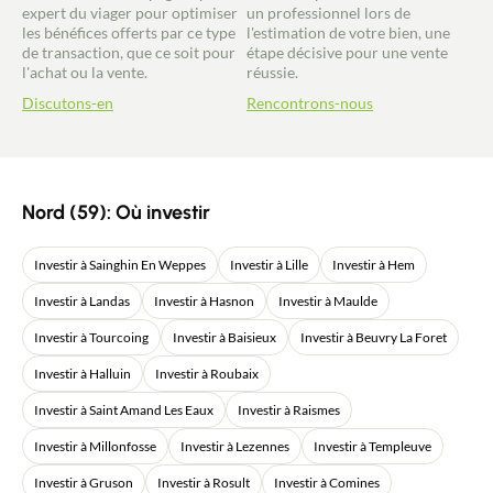
expert du viager pour optimiser
un professionnel lors de
les bénéfices offerts par ce type
l'estimation de votre bien, une
de transaction, que ce soit pour
étape décisive pour une vente
l'achat ou la vente.
réussie.
Discutons-en
Rencontrons-nous
Nord (59): Où investir
Investir à Sainghin En Weppes
Investir à Lille
Investir à Hem
Investir à Landas
Investir à Hasnon
Investir à Maulde
Investir à Tourcoing
Investir à Baisieux
Investir à Beuvry La Foret
Investir à Halluin
Investir à Roubaix
Investir à Saint Amand Les Eaux
Investir à Raismes
Investir à Millonfosse
Investir à Lezennes
Investir à Templeuve
Investir à Gruson
Investir à Rosult
Investir à Comines