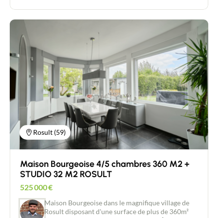
entrée dessert une pièce servant actuellement de
bureau mais pouvant devenir une chambre, vous
découvrirez ensuite la vaste pièce de vie lumineuse
de plus de 55m2 disposant d'un espace salon TV à
part. Une cuisine à l'esprit authentique tout en
étant pratique vous offre une très jolie vue sur un
patio arboré et fleuri. Attenant à la cuisine vous
disposerez d'une vaste buanderie accueillant une
douche. A l'étage un vaste palier dessert 5
chambres, une salle de bain avec douche et
baignoire et un WC. Côté jardin, la parcelle de plus
de 1900m2 dispose d'une grange en partie
transformée en un agréable préau/terrasse vous
promettant de belles réceptions en famille ou entre
amis. Un atelier fermé complète cet espace. Aucun
Rosult (59)
vis à vis. Un portail vous permet de rentrer vos
voitures dans une allée.
Maison Bourgeoise 4/5 chambres 360 M2 +
STUDIO 32 M2 ROSULT
525 000
€
Maison Bourgeoise dans le magnifique village de
Rosult disposant d'une surface de plus de 360m²