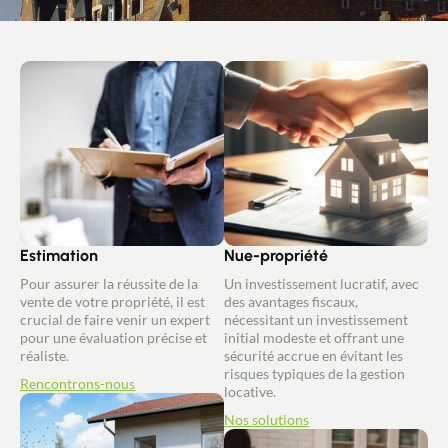
Estimation
Nue-propriété
Pour assurer la réussite de la
Un investissement lucratif, avec
vente de votre propriété, il est
des avantages fiscaux,
crucial de faire venir un expert
nécessitant un investissement
pour une évaluation précise et
initial modeste et offrant une
réaliste.
sécurité accrue en évitant les
risques typiques de la gestion
Rencontrons-nous
locative.
Nos solutions