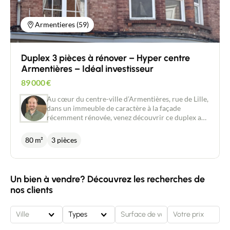
Armentieres (59)
Duplex 3 pièces à rénover – Hyper centre
Armentières – Idéal investisseur
89 000
€
Au cœur du centre-ville d’Armentières, rue de Lille,
dans un immeuble de caractère à la façade
récemment rénovée, venez découvrir ce duplex au
fort potentiel. Le bien se compose au premier
niveau d’une cuisine ainsi que d’une pièce de vie
80 m²
3 pièces
traversante et lumineuse. Au deuxième et dernier
étage de l’immeuble, on retrouve deux chambres
ainsi qu’une salle de bain. L’ Appartement est à
rénover, idéal pour un projet d’investissement.
Un bien à vendre? Découvrez les recherches de
Emplacement central à proximité des commerces,
nos clients
transports et commodités.
Ville
Types