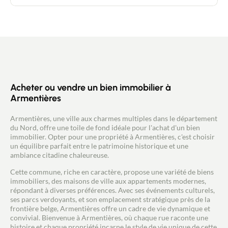
rénovation récente a été effectuée avec des
Acheter
matériaux de haute qualité, créant ainsi un
intérieur moderne et élégant. L' appartement se
compose d'une pièce de vie avec cuisine ouverte, 2
Recrutement
grandes chambres avec placards et une salle de
bain avec douche italienne. Caractéristiques : Type
: Appartement T3 Emplacement : Centre-ville
Actualités
d'Armentieres Équipements : Cuisine moderne,
salle de bains contemporaine, parquet, double
vitrage, chauffage central gaz, etc. Atouts :
Acheter ou vendre un bien immobilier à
Guides
Emplacement central, proche des commerces,
Armentières
écoles et transports en commun Rénovation de
qualité, prêt à emménager Parquet ancien
Contact
Armentières, une ville aux charmes multiples dans le département
Nouvelle cuisine entièrement équipée Salle de bain
du Nord, offre une toile de fond idéale pour l'achat d'un bien
neuve Chaudière neuve 2 lots
immobilier. Opter pour une propriété à Armentières, c'est choisir
un équilibre parfait entre le patrimoine historique et une
ambiance citadine chaleureuse.
Cette commune, riche en caractère, propose une variété de biens
immobiliers, des maisons de ville aux appartements modernes,
répondant à diverses préférences. Avec ses événements culturels,
ses parcs verdoyants, et son emplacement stratégique près de la
frontière belge, Armentières offre un cadre de vie dynamique et
convivial. Bienvenue à Armentières, où chaque rue raconte une
histoire et chaque propriété incarne le style de vie unique de cette