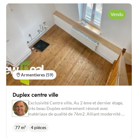
Vendu
Armentieres (59)
Duplex centre ville
Exclusivité Centre ville, Au 2 ème et dernier étage,
très beau Duplex entièrement rénové avec
matériaux de qualité de 76m2. Alliant modernité et
cachet de l'ancien. Une entrée donnant sur une
grande pièce de vie très lumineuse avec une cuisine
77 m²
4 pièces
ouverte, une chambre, une salle de bain et wc. A
l'étage, une chambre et une mezzanine. Atout -