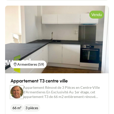
Parquet ancien - nouvelle cuisine entièrement
équipée - salle de bain avec douche et baignoire,
wc séparé - chaudière neuve pas de charge. - Peux
Vendu
convenir pour un investissement 7% de rentabilité
Armentieres (59)
Appartement T3 centre ville
Appartement Rénové de 3 Pièces en Centre-Ville
Contacter un conseiller
d'Armentieres En Exclusivité Au 1er étage, cet
appartement T3 de 66 m2 entièrement rénové
offre un style contemporain allié au charme de
Estimer/Vendre
l'ancien. Ses trois pièces spacieuses offrent un
66 m²
3 pièces
espace de vie confortable et lumineux. La