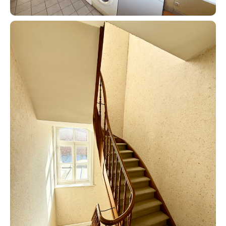
Contacter un conseiller
Estimer/Vendre
Acheter
Recrutement
Actualités
Guides
Contact