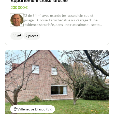
Appartement croisé laroche
230 000
€
T2 de 54 m² avec grande terrasse plein sud et
garage – Croisé-Laroche Situé au 2ᵉ étage d'une
résidence sécurisée, dans une rue calme du secteur
recherché du Croisé-Laroche, ce bel appartement
T2 de 54 m² vous séduira par sa luminosité et sa
55 m²
2 pièces
vue dégagée sur un parc. Il se compose d'une
entrée avec placard, d'une agréable pièce de vie
avec cuisine ouverte de 30m2,baignée de lumière
grâce à son exposition plein sud. Cet espace s'ouvre
sur une vaste terrasse offrant une belle vue sur le
parc, idéale pour profiter des journées ensoleillées.
L'appartement dispose également d'une belle
chambre de 13m2, d'une salle d'eau moderne avec
douche à l'italienne ainsi que d'un WC séparé. Un
garage fermé complète ce bien. Pas de procédure
en cours Les plus : Résidence sécurisée 2ᵉ étage
Surface de 54 m² Exposition plein sud Grande
terrasse avec vue sur parc Douche à l'italienne
Garage fermé Secteur calme et recherché
Villeneuve D'ascq (59)