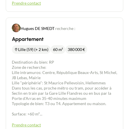
Prendre contact
Estimer/Vendre
Acheter
Hugues DE SMEDT
recherche :
Recrutement
Appartement
Lille (59) (+ 2 km)
60 m²
380 000
€
Actualités
Destination du bien: RP
Zone de recherche:
Guides
Lille intramuros: Centre, République Beaux-Arts, St Michel,
JB Lebas, Mairie
Lille "périphérie": St Maurice Pellevoisin, Hellemmes
Contact
Dans tous les cas, proche métro ou tram, pour accéder à
Seclin en train par la Gare Lille Flandres ou en bus par la
Porte d'Arras en 35-40 minutes maximum
Typologie de bien: T3 ou T4. Appartement ou maison.
Surface: >60 m²...
Prendre contact