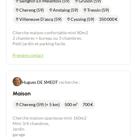
Sainghin En Melantois (59)
Gruson (59)
Chereng (59)
Anstaing (59)
Tressin (59)
Villeneuve D'ascq (59)
Cysoing (59)
350 000
€
Cherche maison confortable mini 80m2
2 chambres + bureau ou 3 chambres.
Petit jardin et parking facile.
Prendre contact
Hugues DE SMEDT
recherche :
Maison
Chereng (59) (+ 5 km)
500 m²
700
€
Cherche maison spacieuse mini 160m2
Mini 3/4 chambres,
Jardin
garage