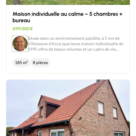
Maison individuelle au calme – 5 chambres +
bureau
699 000
€
Située dans un environnement paisible, à 5 mn de
Villeneuve d'Ascq spacieuse maison individuelle de
1995 offre de beaux volumes et un cadre de vie
agréable. Au rez-de-chaussée, vous trouverez : Une
entrée accueillante Une grande pièce de vie
185 m²
8 pièces
lumineuse avec cuisine ouverte (environ 50 m²)
Deux chambres Une salle de bain À l’étage, un vaste
palier dessert : Trois chambres de 28 m², 14 m² et
11 m² Un bureau de 8 m² Une seconde salle de bain
Les atouts : Environnement calme et recherché 5
chambres + bureau : idéal pour une grande famille
ou le télétravail DPE classé C Grand garage de 60
m² avec deux portes sectionnelles Cave de 10 m²
Climatisation réversible Système de récupération
d’eau de pluie