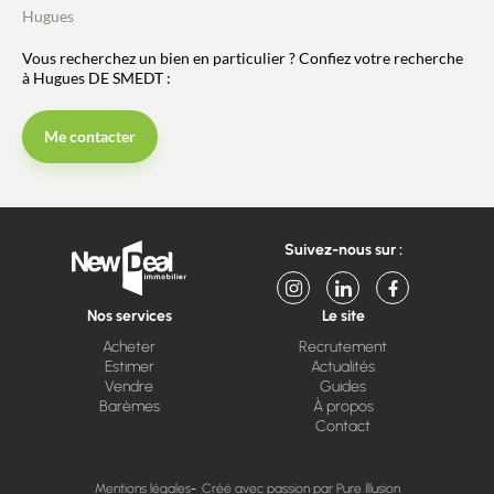
Hugues
Vous recherchez un bien en particulier ? Confiez votre recherche
à Hugues DE SMEDT :
Me contacter
Suivez-nous sur :
Nos services
Le site
Acheter
Recrutement
Estimer
Actualités
Vendre
Guides
Barèmes
À propos
Contact
Mentions légales
Créé avec passion par Pure Illusion