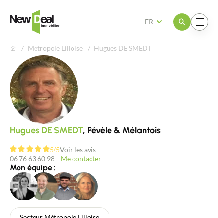
Ouvrir le menu
Ouvrir le menu
FR
Métropole Lilloise
Hugues DE SMEDT
Hugues DE SMEDT
, Pévèle & Mélantois
5/5
Voir les avis
06 76 63 60 98
Me contacter
Mon équipe :
Secteur Métropole Lilloise