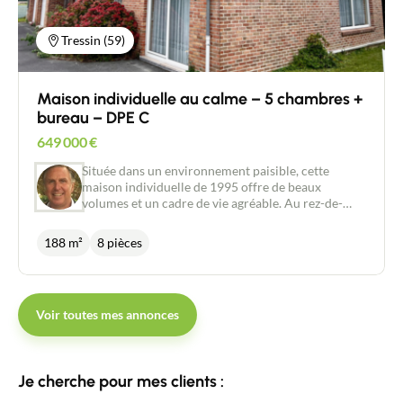
Tressin (59)
Maison individuelle au calme – 5 chambres +
bureau – DPE C
649 000
€
Située dans un environnement paisible, cette
maison individuelle de 1995 offre de beaux
volumes et un cadre de vie agréable. Au rez-de-
chaussée, vous trouverez : Une entrée accueillante
Une grande pièce de vie lumineuse avec cuisine
188 m²
8 pièces
ouverte (environ 50 m²) Deux chambres Une salle
de bain À l’étage, un vaste palier dessert : Trois
chambres de 28 m², 14 m² et 11 m² Un bureau de 8
m² Une seconde salle de bain Les atouts :
Voir toutes mes annonces
Environnement calme et recherché 5 chambres +
bureau : idéal pour une grande famille ou le
télétravail DPE classé C Grand garage de 60 m²
avec deux portes sectionnelles Cave de 10 m²
Je cherche pour mes clients :
Climatisation réversible Système de récupération
d’eau de pluie