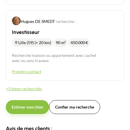
Hugues DE SMEDT
recherche :
Investisseur
Lille (59) (+ 20 km)
90 m²
450 000
€
Recherche maison ou appartement avec cachet
avec ou sans travaux
Prendre contact
+3 biens recherchés
Estimer mon bien
Confier ma recherche
Avis de mes clients :