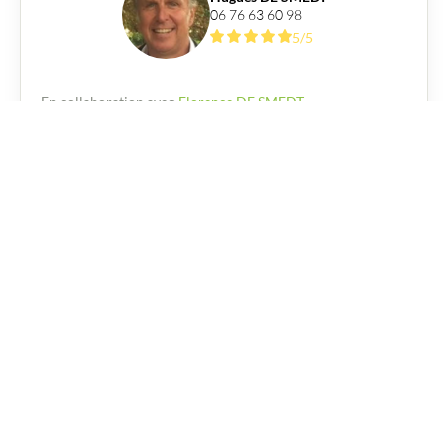
06 76 63 60 98
5/5
230 000
€
En collaboration avec
Florence DE SMEDT
Demande d'information
Demande de rappel
Prénom
Nom
Téléphone
Email