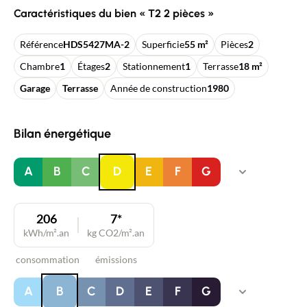
Caractéristiques du bien « T2 2 pièces »
Référence
HDS5427MA-2
Superficie
55 m²
Pièces
2
Chambre
1
Étages
2
Stationnement
1
Terrasse
18 m²
Garage
Terrasse
Année de construction
1980
Bilan énergétique
A
B
C
D
E
F
G
206
7*
kWh/m².an
kg CO2/m².an
consommation
émissions
A
B
C
D
E
F
G