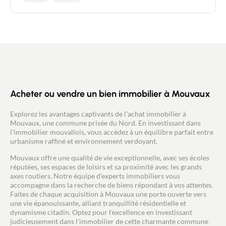
au 1er étage, vous trouverez 3 chambres, une salle
de bain avec coin buanderie et des toilettes
séparées. Le dernier étage est dédié à une grande
suite parentale de 40m2 avec dressing et
mezzanine + une salle de douche avec WC. Bonus :
cave à vins et garage. Une place de parking vous
assure en plus un stationnement pratique. Très bon
état technique - jolie façade. Vous posez les
meubles. Pour les Adeptes du tout à pied ! : A 8mn
à pied du Tram « Trois Suisses », au pied des
Acheter ou vendre un bien immobilier à Mouvaux
commerces et à proximité du parc du Hautmont
Explorez les avantages captivants de l'achat immobilier à
Mouvaux, une commune prisée du Nord. En investissant dans
l'immobilier mouvallois, vous accédez à un équilibre parfait entre
urbanisme raffiné et environnement verdoyant.
Mouvaux offre une qualité de vie exceptionnelle, avec ses écoles
réputées, ses espaces de loisirs et sa proximité avec les grands
axes routiers. Notre équipe d'experts immobiliers vous
accompagne dans la recherche de biens répondant à vos attentes.
Faites de chaque acquisition à Mouvaux une porte ouverte vers
une vie épanouissante, alliant tranquillité résidentielle et
dynamisme citadin. Optez pour l'excellence en investissant
judicieusement dans l'immobilier de cette charmante commune