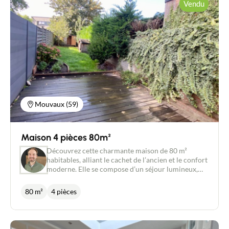
Vendu
Mouvaux (59)
Maison 4 pièces 80m²
Découvrez cette charmante maison de 80 m²
habitables, alliant le cachet de l’ancien et le confort
moderne. Elle se compose d’un séjour lumineux,
d’une cuisine équipée, de deux chambres avec
rangements, ainsi que de combles aménagés
80 m²
4 pièces
pouvant servir de chambre supplémentaire ou de
bureau. Vous profiterez également d’une agréable
terrasse et d’un jardin exposés plein sud. Aucun
travaux à prévoir – diagnostics sans anomalies.