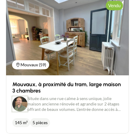
Située dans un secteur recherché, à proximité
Vendu
immédiate des commerces, écoles et transports
(Tram 3 Suisses à 5 minutes à pied). Un bien rare
sur le secteur, idéal pour un jeune couple.
Contactez- moi pour plus d’informations.
Mouvaux (59)
Mouvaux, à proximité du tram, large maison
3 chambres
Contacter un conseiller
Située dans une rue calme à sens unique, jolie
maison ancienne rénovée et agrandie sur 2 étages
offrant de beaux volumes. L'entrée donne accès à
Estimer/Vendre
une pièce de vie traversante de 40m². L’extension
accueille la cuisine qui bénéficie d'une belle
145 m²
5 pièces
lumière naturelle, grâce à la verrière de toit qui
Acheter
crée une remarquable impression d’espace et de