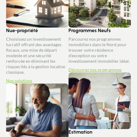
Nue-propriété
Programmes Neufs
Choisissez un investissement
Parcourez nos programmes
lucratif offrant des avantages
immobiliers dans le Nord pour
fiscaux, une mise de départ
trouver votre résidence
modeste et une sécurité
d'exception ou votre
renforcée en éliminant les
investissement immobilier idéal.
risques liés à la gestion locative
Découvrez nos programmes
classique.
Nos solutions
Estimation