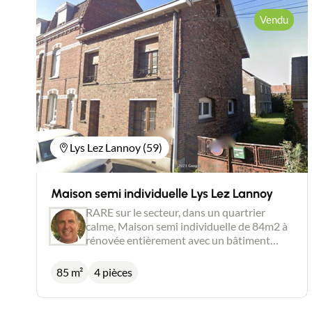
Vendu
Lys Lez Lannoy (59)
Maison semi individuelle Lys Lez Lannoy
RARE sur le secteur, dans un quartrier
calme, Maison semi individuelle de 84m2 à
rénovée entièrement avec un bâtiment
annexe Au RDC, une entrée, un séjour, une
cuisine et une salle de bain. Au 1er étage, 4
85 m²
4 pièces
chambres Au 2ème étage, des combles à
aménager. le bâtiment annexe est composé
de 4 garages en RDC et un étage de 64m2 à