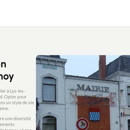
en
noy
er à Lys-les-
d. Opter pour
ns un style de vie
aine.
re une diversité
rtements
s locaux, et son