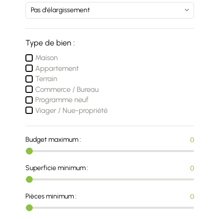
Type de bien :
Maison
Appartement
Terrain
Commerce / Bureau
Programme neuf
Viager / Nue-propriété
Budget maximum :
0
Superficie minimum :
0
Pièces minimum :
0