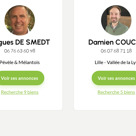
gues DE SMEDT
Damien COUC
Contacter un conseiller
06 76 63 60 98
06 07 68 71 18
Pévèle & Mélantois
Lille - Vallée de la L
Estimer/Vendre
Voir ses annonces
Voir ses annonces
Acheter
Recherche 9 biens
Recherche 5 biens
Recrutement
Actualités