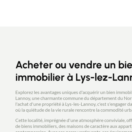
aménager en loft ou atelier. Jardin clos,
exposition Sud ouest A voir rapidement
Acheter ou vendre un bi
immobilier à Lys-lez-Lan
Explorez les avantages uniques d'acquérir un bien immobili
Lannoy, une charmante commune du département du Nor
l'achat d'une propriété à Lys-les-Lannoy, c'est s'engager da
où la quiétude de la vie rurale rencontre la commodité urb
Cette localité, imprégnée d'une atmosphère conviviale, off
de biens immobiliers, des maisons de caractère aux appa
contemporains. Avec ses parcs verdoyants, ses équipement