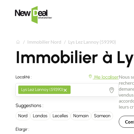
Immobilier Nord
Lys Lez Lannoy (59390)
Immobilier à L
Nous so
Me localiser
Localité :
recherc
×
demande
Lys Lez Lannoy (59390)
vendus 
accordo
Suggestions :
leurs cr
Nord
Landas
Lecelles
Nomain
Sameon
Conf
Élargir :