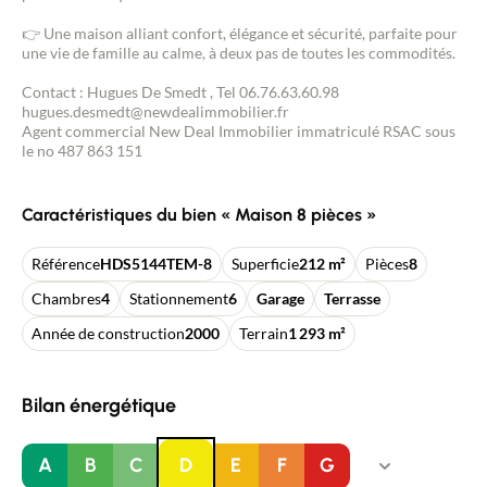
👉 Une maison alliant confort, élégance et sécurité, parfaite pour
une vie de famille au calme, à deux pas de toutes les commodités.
Contact : Hugues De Smedt , Tel 06.76.63.60.98
hugues.desmedt@newdealimmobilier.fr
Agent commercial New Deal Immobilier immatriculé RSAC sous
le no 487 863 151
Caractéristiques du bien « Maison 8 pièces »
Référence
HDS5144TEM-8
Superficie
212 m²
Pièces
8
Chambres
4
Stationnement
6
Garage
Terrasse
Année de construction
2000
Terrain
1 293 m²
Bilan énergétique
A
B
C
D
E
F
G