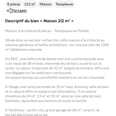
8 pièces
212 m²
Maison
Templeuve
Partager
Descriptif du bien « Maison 212 m² »
Maison d’architecte 8 pièces – Templeuve-en-Pévèle
Située dans un secteur recherché, cette maison d’architecte au
volumes généreux et belles prestations , sur une parcelle de 1300
m² idéalement exposée.
Au RDC, une belle entrée desservant une cuisine équipée avec
coin repas de 38 m²avec cheminée feu de bois, ouverte sur le
jardin. Le séjour traversant de 42 m², baigné de lumière, offre une
vue dégagée sur les extérieurs verdoyants.
Un espace bureau (ou possibilité chambre en rez-de-chaussée)
À l’étage, une suite parentale de 30 m² avec dressing, salle de bain
et xc séparé offre un espace nuit d’exception. Trois autres
chambres de 24 m², 13 m² et 10 m², ainsi qu’une salle de bain
familiale, répondent aux besoins de toute la famille.
À l’extérieur : jardin clos, grand garage de 28 m², carport, et
portail électrique sécurisé.