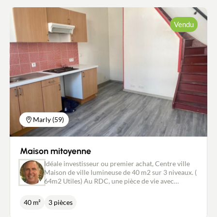
Vendu
Marly (59)
Maison mitoyenne
Idéale investisseur ou premier achat, Centre ville
Maison de ville lumineuse de 40 m2 sur 3 niveaux. (
64m2 Utiles) Au RDC, une pièce de vie avec
cuisine. Au 1er étage, une chambre( ou salon) et
une salle de bain Au 2ème, une chambre. Double
40 m²
3 pièces
vitrage Bonne rentabilité locative Quelques petits
travaux à prévoir