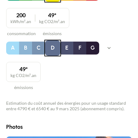
200
49*
kWh/m².an
kg CO2/m².an
consommation
émissions
A
B
C
D
E
F
G
49*
kg CO2/m².an
émissions
Estimation du coût annuel des énergies pour un usage standard
entre 4790 € et 6540 € au 9 mars 2025 (abonnement compris).
Photos