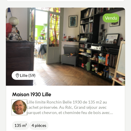
Vendu
Lille (59)
Maison 1930 Lille
Lille limite Ronchin Belle 1930 de 135 m2 au
cachet préservée. Au Rdc, Grand séjour avec
parquet chevron, et cheminée feu de bois avec
insert. Cuisine spacieuse et avec coin repas
donnant sur jardin plein sud. Une buanderie A
135 m²
4 pièces
l'étage , une chambre de 18 m2. Une salle de bain