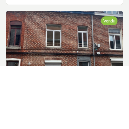
avec douche, baignoire et double vasque, un wc Au
2 ème , 2 chambres de 18 et 10m2. Possibilité
d'une 4 ème chambre dans le grenier. Terrasse
bois,Dépendance, Cave, chauffage gaz, location
Vendu
place de parking possible (23€ /mois) Contact :
Hugues De Smedt , secteur Pévèle et MélantoisTel
06.76.63.60.98hugues.desmedt@newdealimmobilier.frAg
commercial New Deal Immobilier immatriculé
RSAC sous le no 487 863 - Annonce rédigée et
publiée par un Agent Mandataire -
Lille (59)
Maison Lille
Lille marbrerie, proche métro. Maison de 49m2 à
conforter Au RDC, pièce de vie de 24m2 Au 1er ,
une chambre et une salle de bain au 2ème, une
chambre Toiture ok, double vitrage volets roulants,
chauffage gaz Tout à l'égout
49 m²
3 pièces