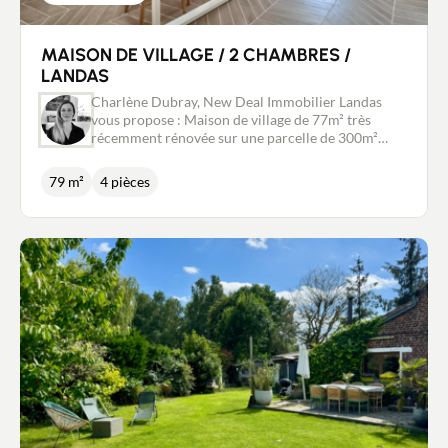
MAISON DE VILLAGE / 2 CHAMBRES /
LANDAS
Charlène Dubray, New Deal Immobilier Landas
vous propose : Maison de village de 77m² très
récemment rénovée sur une parcelle de 300m²
environ. Excellent emplacement au cœur du village
de Landas pour ce bien qui vous permettra
79 m²
4 pièces
d'accéder à pieds aux commerces et services ainsi
qu'aux transports en commun. Sa rénovation est
récente (2022) et d'excellente qualité en terme
d'isolation et de choix des matériaux. Une pièce de
vie de plus de 30m² avec cuisine ouverte vous
accueil au rez-de-chaussée ainsi qu'une chambre
avec sa salle de douche attenante, une buanderie et
un wc. A l'étage se trouvent une chambre et une
seconde salle de bain. Une dépendance de 25m²
offre plusieurs possibilités : atelier ou extension de
la maison. Vous apprécierez la cour pavée et
l'espace jardin avec pelouse exposés sud. Ce que
l'on adore : * La rénovation de qualité et la
décoration tendance * L'emplacement idéal au sein
du village * La jolie cour pavé sans vis à vis et son