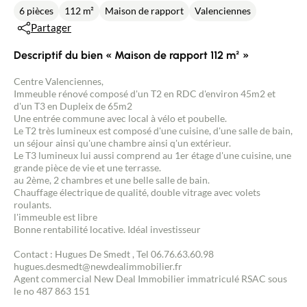
6 pièces
112 m²
Maison de rapport
Valenciennes
Partager
Descriptif du bien « Maison de rapport 112 m² »
Centre Valenciennes,
Immeuble rénové composé d'un T2 en RDC d'environ 45m2 et
d'un T3 en Dupleix de 65m2
Une entrée commune avec local à vélo et poubelle.
Le T2 très lumineux est composé d'une cuisine, d'une salle de bain,
un séjour ainsi qu'une chambre ainsi q'un extérieur.
Le T3 lumineux lui aussi comprend au 1er étage d'une cuisine, une
grande pièce de vie et une terrasse.
au 2ème, 2 chambres et une belle salle de bain.
Chauffage électrique de qualité, double vitrage avec volets
roulants.
l'immeuble est libre
Bonne rentabilité locative. Idéal investisseur
Contact : Hugues De Smedt , Tel 06.76.63.60.98
hugues.desmedt@newdealimmobilier.fr
Agent commercial New Deal Immobilier immatriculé RSAC sous
le no 487 863 151