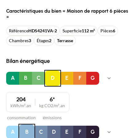
Caractéristiques du bien « Maison de rapport 6 pièces
»
Référence
HDS4241VA-2
Superficie
112 m²
Pièces
6
Chambres
3
Étages
2
Terrasse
Bilan énergétique
A
B
C
D
E
F
G
204
6*
kWh/m².an
kg CO2/m².an
consommation
émissions
A
B
C
D
E
F
G