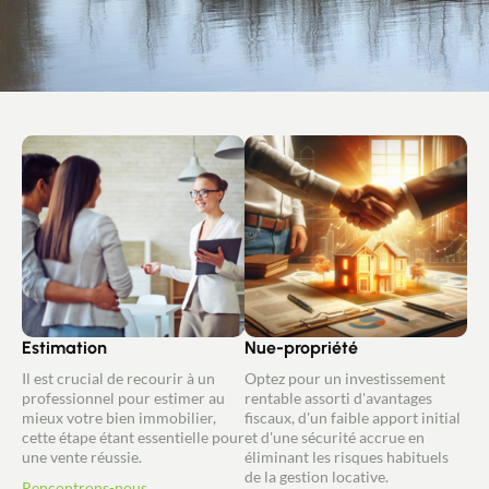
Estimation
Nue-propriété
Il est crucial de recourir à un
Optez pour un investissement
professionnel pour estimer au
rentable assorti d'avantages
mieux votre bien immobilier,
fiscaux, d'un faible apport initial
cette étape étant essentielle pour
et d'une sécurité accrue en
une vente réussie.
éliminant les risques habituels
de la gestion locative.
Rencontrons-nous