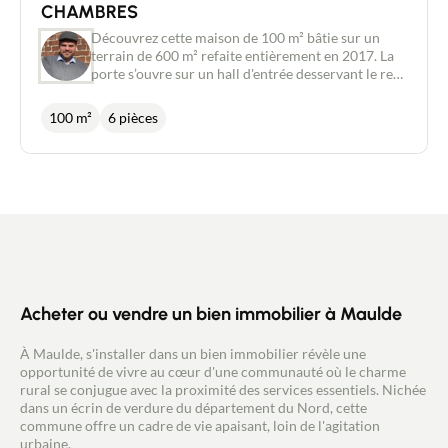
CHAMBRES
Contact
Découvrez cette maison de 100 m² bâtie sur un
terrain de 600 m² refaite entièrement en 2017. La
porte s’ouvre sur un hall d'entrée desservant le rez-
de-chaussée et les 2 étages pour le coin nuit. La
pièce de vie est composée d'un salon de 16 m2, et
100 m²
6 pièces
d'un séjour avec cuisine ouverte de 24 m2. Une
salle de douche , une arrière cuisine, un toilette
suspendu et une dernière pièce de 12 m2 pouvant
servir de chambre ou de grande buanderie
viennent terminer le rez-de-chaussée. Pour le coté
nuit, vous trouverez 2 chambres : une de 13.5m2 et
une de 10 m2, ainsi qu'un dressing (ou une
chambre d'enfant) pour le premier étage . Au
deuxième étage, une chambre mansardée de 14 m2
au sol . Côté extérieur, une allée avec un portail
pouvant stationner 2 véhicules, un garage de 15m2,
Acheter ou vendre un bien immobilier à Maulde
une terrasse, une cuve récupération des eaux de
pluie de 3000m3 et un puit viennent compléter ce
À Maulde, s'installer dans un bien immobilier révèle une
bien. Ce que l'on adore : * L'emplacement * La
opportunité de vivre au cœur d'une communauté où le charme
qualité de rénovation * Le jardin et le garage
rural se conjugue avec la proximité des services essentiels. Nichée
dans un écrin de verdure du département du Nord, cette
commune offre un cadre de vie apaisant, loin de l'agitation
urbaine.