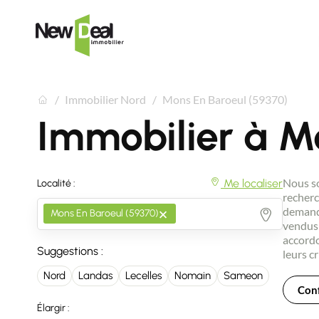
Immobilier Nord
Mons En Baroeul (59370)
Immobilier à M
Nous so
Me localiser
Localité :
recherc
×
demande
Mons En Baroeul (59370)
vendus 
accordo
Suggestions :
leurs cr
Nord
Landas
Lecelles
Nomain
Sameon
Conf
Élargir :