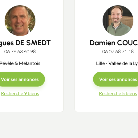
gues DE SMEDT
Damien COUC
Contacter un conseiller
06 76 63 60 98
06 07 68 71 18
Pévèle & Mélantois
Lille - Vallée de la L
Estimer/Vendre
Voir ses annonces
Voir ses annonces
Acheter
Recherche 9 biens
Recherche 5 biens
Recrutement
Actualités