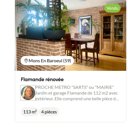
Vendu
Mons En Baroeul (59)
Flamande rénovée
PROCHE METRO "SARTS" ou "MAIRIE"
Jardin et garage Flamande de 112 m2 avec
extérieur. Elle comprend une belle pièce de
vie de 30 m2, une cuisine de 8m2, cellier. wc
une pièce véranda lumineuse donnant sur
113 m²
4 pièces
un jardin intimiste, sans vis à vis. Salle de
bain avec baignoire et douche. A l'étage, 3
chambres sans sous pente (12,5-14,5-11,5).