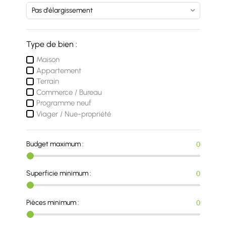
Type de bien :
Maison
Appartement
Terrain
Commerce / Bureau
Programme neuf
Viager / Nue-propriété
Budget maximum :
0
Superficie minimum :
0
Pièces minimum :
0