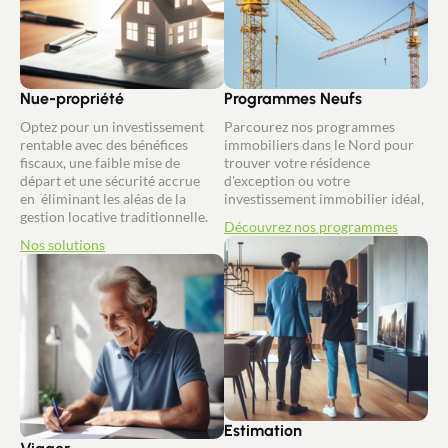
Nue-propriété
Programmes Neufs
Optez pour un investissement
Parcourez nos programmes
rentable avec des bénéfices
immobiliers dans le Nord pour
fiscaux, une faible mise de
trouver votre résidence
départ et une sécurité accrue
d'exception ou votre
en éliminant les aléas de la
investissement immobilier idéal,
gestion locative traditionnelle.
Découvrez nos programmes
Nos solutions
Estimation