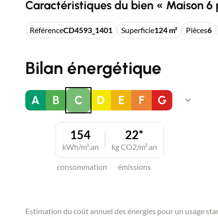
Caractéristiques du bien « Maison 6 
Référence
CD4593_1401
Superficie
124 m²
Pièces
6
Bilan énergétique
A
B
C
D
E
F
G
154
22*
kWh/m².an
kg CO2/m².an
consommation
émissions
Estimation du coût annuel des énergies pour un usage st