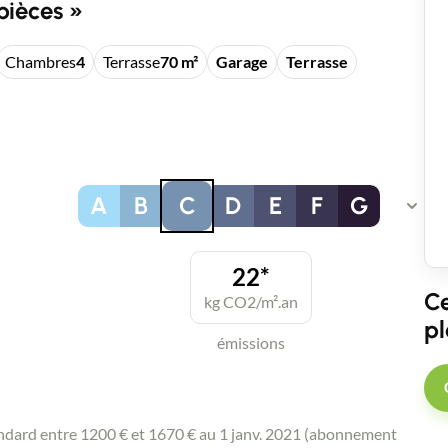
pièces »
Chambres
4
Terrasse
70 m²
Garage
Terrasse
A
B
C
D
E
F
G
22*
Ce
kg CO2/m².an
pl
émissions
andard entre 1200 € et 1670 € au 1 janv. 2021 (abonnement