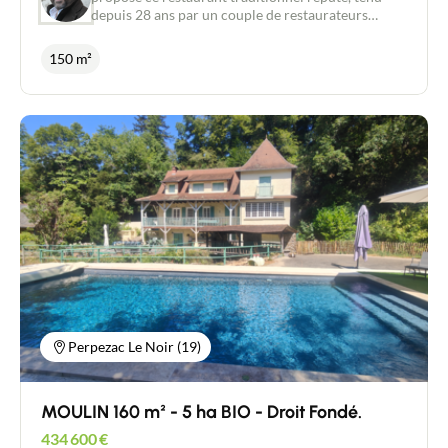
depuis 28 ans par un couple de restaurateurs
reconnus, en plein cœur de la bastide de Villeneuve
sur Lot. 40 couverts en salle climatisée + 40
150 m²
couverts en terrasse couverte. Bar, cuisine, plonge,
chambre froide, cave, réserves, complètent cette
affaire dont tous les équipements sont aux normes
et entretenus avec soin. L'ensemble est vendu, murs
et fonds, avec toutefois la possibilité d'acquérir les
murs en vente à terme ou en location avec option
d'achat. Idéal pour un démarrage d'activité
immédiat. N'hésitez pas à me contacter pour plus
d'informations. Visites uniquement les jours de
fermeture.
Perpezac Le Noir (19)
MOULIN 160 m² - 5 ha BIO - Droit Fondé.
434 600
€