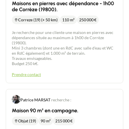
Maisons en pierres avec dépendance - 1h00
sur la terrasse. Isolation : - maison construite sur
de Corrèze (19800).
une "cour anglaise" (vide-sanitaire de hauteur de
1,30 m) isolé de 10 cm de polystyrène, - laine de
roche projetée ep. 400 mm en combles. Huisseries
Correze (19) (+ 50 km)
110 m²
250 000
€
alu 4/15/4 avec remplissage en argon et volets
roulants électriques aluminium. Portail électrique.
Je recherche pour une cliente une maison en pierres avec
Tout-à-l'égout. Vous apprécierez : - les volumes de
dépendances située au maximum à 1h00 de Corrèze
vie, - le nombre de chambres, - la qualité de la
(19800).
construction, - la qualité thermique de la maison, -
Mini 3 chambres (dont une en RdC avec salle d'eau et WC
le plain-pieds, - l'exposition, - le quartier.
en RdC également) et 1.000 m² de terrain.
Travaux envisageables.
Budget 250 k€.
Prendre contact
Patrice MARSAT
recherche :
Maison 90 m² en campagne.
Objat (19)
90 m²
215 000
€