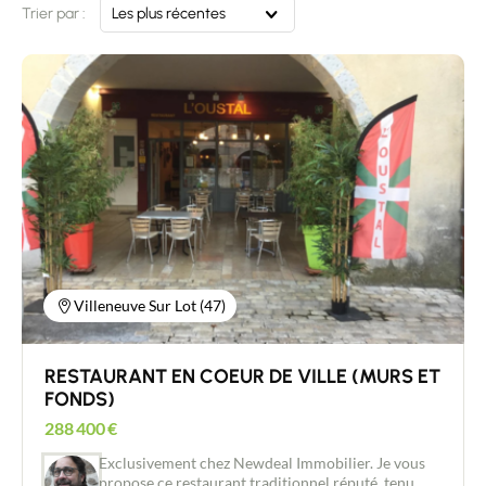
Trier par :
Les plus récentes
Villeneuve Sur Lot (47)
RESTAURANT EN COEUR DE VILLE (MURS ET
FONDS)
288 400
€
Exclusivement chez Newdeal Immobilier. Je vous
propose ce restaurant traditionnel réputé, tenu