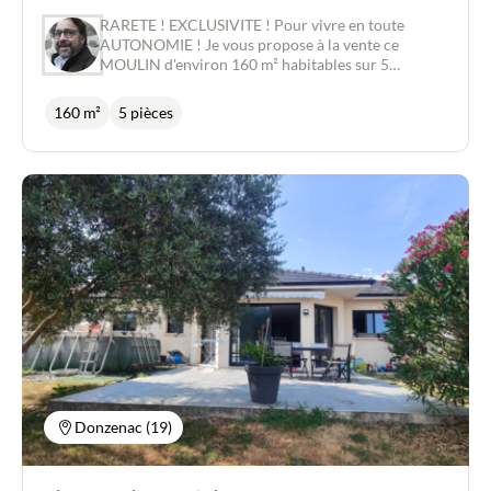
RARETE ! EXCLUSIVITE ! Pour vivre en toute
AUTONOMIE ! Je vous propose à la vente ce
MOULIN d'environ 160 m² habitables sur 5
hectares BIO. En Corrèze, en pleine nature et loin
de toute pollution (sonore et visuelle y compris), ce
160 m²
5 pièces
MOULIN déjà présent sur les cartes de CASSINI
dispose d'un DROIT FONDE EN TITRE pour la
production d'énergie hydraulique (4 turbines en
attente - Puissance maximale brute de 36 Kw).
L'ancien MOULIN, rénové, se compose : - au
premier étage (sur caves) : - d'un salon / séjour
d'environ 50 m², - d'une cuisine ouverte et d'une
salle-à-manger d'environ 25,50 m², - au second
étage : - d'un dégagement d'un peu moins de 13 m²,
- d'une suite parentale avec salle d'eau et placard
d'environ 20 m², - d'une salle-de-bains d'un peu
plus de 3,00 m², - d'une deuxième chambre d'un
peu plus de 15 m², - d'une troisième chambre d'un
peu plus de 14 m². Chauffage : convecteurs
électriques + poêle scandinave chauffant
l'ensemble du salon / séjour. Huisseries bois
Donzenac (19)
simple-vitrage + volets bois. A proximité, un
COTTAGE de près de 25 m² avec salle-d'eau et WC
pour accueillir des amis en toute indépendance aux