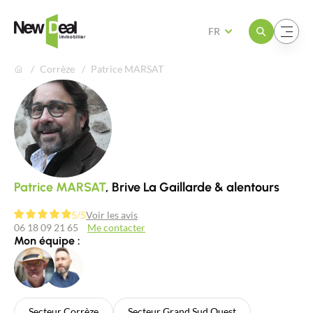
Ouvrir le menu
Ouvrir le menu
FR
Corrèze
Patrice MARSAT
Patrice MARSAT
, Brive La Gaillarde & alentours
5/5
Voir les avis
06 18 09 21 65
Me contacter
Mon équipe :
Secteur Corrèze
Secteur Grand Sud Ouest