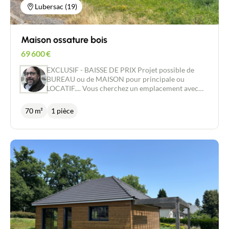
Lubersac (19)
Maison ossature bois
69 600
€
EXCLUSIF - BAISSE DE PRIX Projet possible de
BUREAU ou de MAISON pour principale ou
LOCATIF.... Vous cherchez un emplacement avec
une FORTE VISIBILITE pour votre entreprise ?
Vous souhaitez une maison A PERSONNALISER
70 m²
1 pièce
selon vos goûts et vos envies ? Nous avons le projet
idéale pour vous ! Située dans un quartier proche
des commerces, cette construction vous offre une
surface au sol d'environ 70 m2, sur un terrain
d'environ 574 m2. La maison est actuellement hors
D'AIR et hors D'EAU, avec une dalle béton isolée,
une ossature BOIS et une toiture en tuiles. Les
fenêtres sont en double vitrage ALU avec
persiennes électriques. Le car port vous permettra
de garer votre véhicule à l'abri des intempéries.
Cette maison vous offre la possibilité de
personnaliser chaque détail selon vos souhaits,
pour créer un lieu de vie qui vous ressemble. Vous