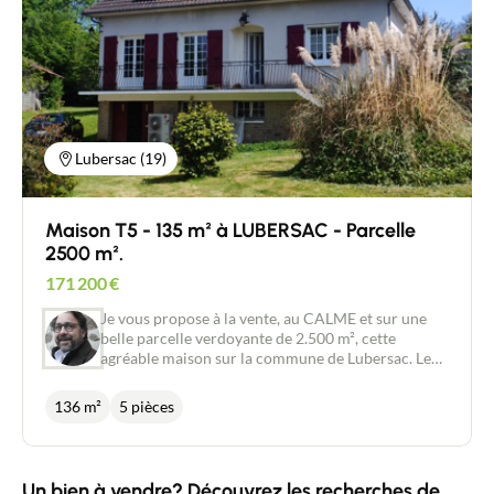
Lubersac (19)
Maison T5 - 135 m² à LUBERSAC - Parcelle
2500 m².
171 200
€
Je vous propose à la vente, au CALME et sur une
belle parcelle verdoyante de 2.500 m², cette
agréable maison sur la commune de Lubersac. Le
rez-de-chaussée se compose d'un vaste garage,
d'une cave et d'une grande pièce de 35 m² sous
136 m²
5 pièces
terrasse. A l'étage, une cuisine ouverte avec accès
direct sur la terrasse, un agréable salon / salle-à-
manger ainsi qu'un dégagement menant à deux
chambres de 13 et 14 m², des toilettes
Un bien à vendre? Découvrez les recherches de