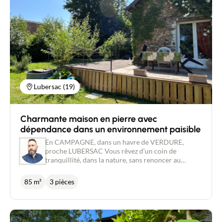
Lubersac (19)
Charmante maison en pierre avec
dépendance dans un environnement paisible
En CAMPAGNE, dans un havre de VERDURE,
proche LUBERSAC Vous rêvez d’un coin de
tranquillité, dans la nature, sans renoncer au
confort ? Cette maison en pierre pourrait bien être
votre coup de cœur. Située dans un cadre
85 m²
3 pièces
verdoyant et sans vis-à-vis, cette jolie maison
d’environ 80 m² habitables vous séduira par son
authenticité et sa rénovation récente. Au rez-de-
chaussée, vous découvrirez une agréable pièce de