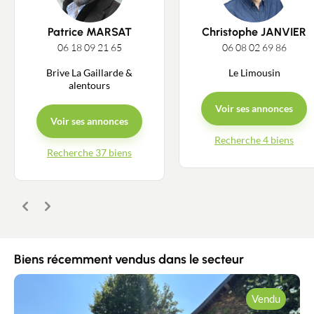
Patrice MARSAT
Christophe JANVIER
06 18 09 21 65
06 08 02 69 86
Contacter un conseiller
Brive La Gaillarde &
Le Limousin
alentours
Estimer/Vendre
Voir ses annonces
Voir ses annonces
Acheter
Recherche 4 biens
Recherche 37 biens
Recrutement
Actualités
Précédent
Suivant
Guides
Biens récemment vendus dans le secteur
Contact
Vendu