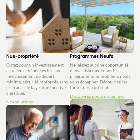
Nue-propriété
Programmes Neufs
Optez pour un investissement
Ne laissez aucune opportunité
astucieux : bénéfices fiscaux,
d'investissement dans les
investissement de départ
programmes immobiliers neufs
minime, sécurité renforcée sans
vous échapper. Découvrez-les
les tracas de la gestion locative
toutes dès à présent !
classique.
Découvrez nos programmes
Nos solutions