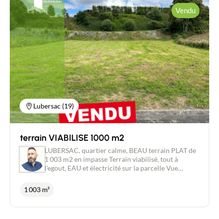
des toilettes, ainsi qu'une chambre d'environ 12 m².
Vendu
Au premier étage, deux chambres d'environ 11 et
13 m², un WC, une dépendance avec une chaufferie
et son petit préau. Les caractéristiques comme le
poêle à BOIS, la chaudière au GAZ, le double
vitrage en bois, et le tout à l’égout sont des atouts
très appréciables pour le confort et la praticité. La
présence d’un grand terrain arboré de 3 000 m²
permet également de profiter pleinement de la
nature et du CALME environnant. Les + : tout à
l’égout et Fibre INTERNET
Lubersac (19)
terrain VIABILISE 1000 m2
LUBERSAC, quartier calme, BEAU terrain PLAT de
1 003 m2 en impasse Terrain viabilisé, tout à
l'egout, EAU et électricité sur la parcelle Vue
dégagée et agréable.
1 003 m²