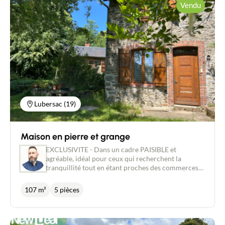
vie d’environ 38 m², lumineuse et chaleureuse, avec
Vendu
son poêle à bois, idéale pour les soirées d’hiver. Le
salon/salle à manger s’ouvre sur une belle terrasse
d’angle, orientée pour profiter pleinement de la vue
sur le vaste jardin arboré de plus de 6000 m². Une
cuisine ouverte, un cellier fonctionnel et des
toilettes complètent ce niveau. À l’étage, l’espace
nuit mansardé offre deux chambres confortables,
dont une avec un coin dressing, ainsi qu’une salle
d’eau moderne. En complément, une dépendance
en bois d’environ 50 m² vous offrira de nombreuses
possibilités : garage, atelier, espace de stockage ou
Lubersac (19)
même projet d’aménagement. Les atouts de cette
maison : • Toiture en ardoise en excellent état •
Double vitrage récent • Puits fonctionnel •
Maison en pierre et grange
Environnement calme, sans nuisance • Belle
rénovation alliant charme de l’ancien et confort
EXCLUSIVITE - Dans un cadre PAISIBLE et
moderne Une opportunité rare pour les amoureux
agréable, idéal pour ceux qui recherchent la
de la nature et de la pierre, à découvrir sans tarder
tranquillité tout en étant proches des commerces.
!
Voici une maison en PIERRE avec sa grande
GRANGE en L de 250 m², qui offrent beaucoup
107 m²
5 pièces
d’espace et de potentiel. La maison comprends une
entrée menant à un salon/salle à manger d'environ
31 m² avec un poêle à bois, une cuisine aménagée,
une salle d'eau équipée d'une douche et d'un bain,