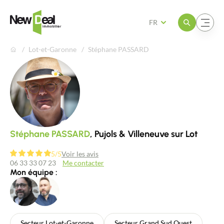
Ouvrir le menu
Ouvrir le menu
FR
Lot-et-Garonne
Stéphane PASSARD
Stéphane PASSARD
, Pujols & Villeneuve sur Lot
5/5
Voir les avis
06 33 33 07 23
Me contacter
Mon équipe :
Secteur Lot-et-Garonne
Secteur Grand Sud Ouest