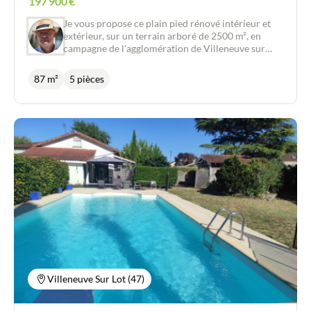
197 900
€
Je vous propose ce plain pied rénové intérieur et
extérieur, sur un terrain arboré de 2500 m², en
campagne de l'agglomération de Villeneuve sur
Lot. Composition : pièce de vie de 54 m²avec
cuisine équipée, 2 chambres avec dressing, salle de
87 m²
5 pièces
bain, wc soit 87m² pour la partie habitable.
Complètent ce bien sur environ 60m² utiles :
buanderie, garage, 2 greniers, cave à vin.
Equipements et éléments de confort : insert bois,
pompe à chaleur réversible de type gainable,
huisseries doubles vitrages avec moustiquaires,
volets battants bois ou électriques, isolation des
combles, assainissement aux normes. A l'extérieur :
piscine water air avec abri coulissant, grandes
terrasses, carport, appenti, chalet de jardin, puits
avec pompe. 80.000 € de travaux ont été réalisés
sur cette maison depuis 2016.
Villeneuve Sur Lot (47)