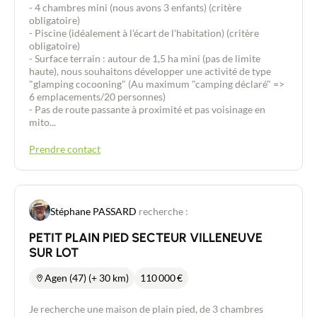
- 4 chambres mini (nous avons 3 enfants) (critère
Acheter
obligatoire)
- Piscine (idéalement à l'écart de l'habitation) (critère
obligatoire)
Recrutement
- Surface terrain : autour de 1,5 ha mini (pas de limite
haute), nous souhaitons développer une activité de type
Actualités
"glamping cocooning" (Au maximum "camping déclaré" =>
6 emplacements/20 personnes)
- Pas de route passante à proximité et pas voisinage en
Guides
mito...
Prendre contact
Contact
Stéphane PASSARD
recherche :
PETIT PLAIN PIED SECTEUR VILLENEUVE
SUR LOT
Agen (47) (+ 30 km)
110 000
€
Je recherche une maison de plain pied, de 3 chambres