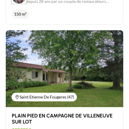
depuis 28 ans par un couple de restaurateurs
reconnus, en plein cœur de la bastide de Villeneuve
sur Lot. 40 couverts en salle climatisée + 40
150 m²
couverts en terrasse couverte. Bar, cuisine, plonge,
chambre froide, cave, réserves, complètent cette
affaire dont tous les équipements sont aux normes
et entretenus avec soin. L'ensemble est vendu, murs
et fonds, avec toutefois la possibilité d'acquérir les
murs en vente à terme ou en location avec option
d'achat. Idéal pour un démarrage d'activité
immédiat. N'hésitez pas à me contacter pour plus
d'informations. Visites uniquement les jours de
fermeture.
Saint Etienne De Fougeres (47)
PLAIN PIED EN CAMPAGNE DE VILLENEUVE
SUR LOT