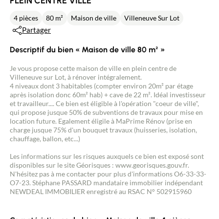
PLEIN CENTRE VILLE
4 pièces
80 m²
Maison de ville
Villeneuve Sur Lot
Partager
Descriptif du bien « Maison de ville 80 m² »
Je vous propose cette maison de ville en plein centre de
Villeneuve sur Lot, à rénover intégralement.
4 niveaux dont 3 habitables (compter environ 20m² par étage
après isolation donc 60m² hab) + cave de 22 m². Idéal investisseur
et travailleur.... Ce bien est éligible à l'opération "coeur de ville",
qui propose jusque 50% de subventions de travaux pour mise en
location future. Egalement éligile à MaPrime Rénov (prise en
charge jusque 75% d'un bouquet travaux (huisseries, isolation,
chauffage, ballon, etc...)
Les informations sur les risques auxquels ce bien est exposé sont
disponibles sur le site Géorisques : www.georisques.gouv.fr.
N'hésitez pas à me contacter pour plus d'informations O6-33-33-
O7-23. Stéphane PASSARD mandataire immobilier indépendant
NEWDEAL IMMOBILIER enregistré au RSAC N° 502915960