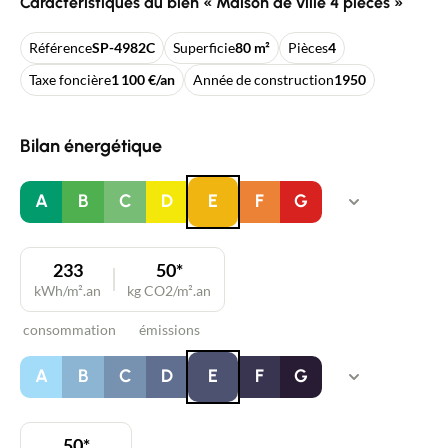
Caractéristiques du bien « Maison de ville 4 pièces »
Référence
SP-4982C
Superficie
80 m²
Pièces
4
Taxe foncière
1 100 €/an
Année de construction
1950
Bilan énergétique
A
B
C
D
E
F
G
233
50*
kWh/m².an
kg CO2/m².an
consommation
émissions
A
B
C
D
E
F
G
50*