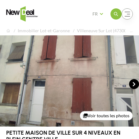
Ouvrir le menu
Ouvrir le menu
FR
Immobilier Lot-et-Garonne
Villeneuve Sur Lot (47300)
P
Su
Voir toutes les photos
PETITE MAISON DE VILLE SUR 4 NIVEAUX EN