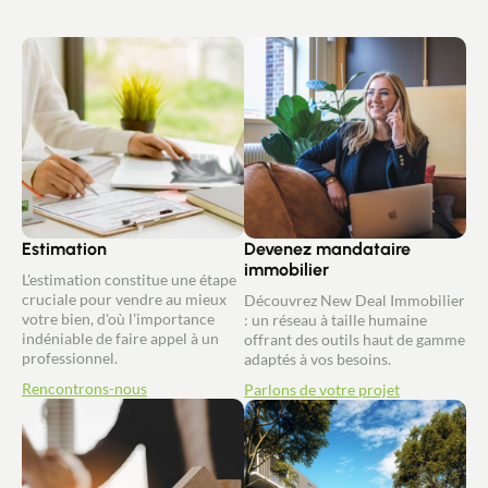
Estimation
Devenez mandataire
immobilier
L'estimation constitue une étape
cruciale pour vendre au mieux
Découvrez New Deal Immobilier
votre bien, d'où l'importance
: un réseau à taille humaine
indéniable de faire appel à un
offrant des outils haut de gamme
professionnel.
adaptés à vos besoins.
Rencontrons-nous
Parlons de votre projet