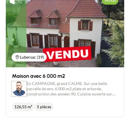
Vendu
Au premier étage, deux chambres d'environ 11 et
13 m², un WC, une dépendance avec une chaufferie
et son petit préau. Les caractéristiques comme le
poêle à BOIS, la chaudière au GAZ, le double
vitrage en bois, et le tout à l’égout sont des atouts
très appréciables pour le confort et la praticité. La
présence d’un grand terrain arboré de 3 000 m²
permet également de profiter pleinement de la
nature et du CALME environnant. Les + : tout à
l’égout et Fibre INTERNET
Lubersac (19)
Maison avec 6 000 m2
En CAMPAGNE, grand CALME. Sur une belle
parcelle de env. 6 000 m2 plate et arborée,
construction des années 90. Cuisine ouverte sur
salon en L avec insert, cellier. 3 chambres, dont une
de env. 15 m2 donnant sur le balcon/terrasse,
126,55 m²
5 pièces
bureau, salle d'eau récente. 2 garages de env. 21 m2
chacun. Terrain PISCINABLE. Proche Axe A20. LE
PLUS : Le beau parc arboré !