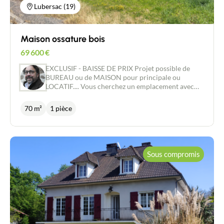
Lubersac (19)
Maison ossature bois
69 600
€
EXCLUSIF - BAISSE DE PRIX Projet possible de
BUREAU ou de MAISON pour principale ou
LOCATIF.... Vous cherchez un emplacement avec
une FORTE VISIBILITE pour votre entreprise ?
Vous souhaitez une maison A PERSONNALISER
70 m²
1 pièce
selon vos goûts et vos envies ? Nous avons le projet
idéale pour vous ! Située dans un quartier proche
des commerces, cette construction vous offre une
surface au sol d'environ 70 m2, sur un terrain
d'environ 574 m2. La maison est actuellement hors
Sous compromis
D'AIR et hors D'EAU, avec une dalle béton isolée,
une ossature BOIS et une toiture en tuiles. Les
fenêtres sont en double vitrage ALU avec
persiennes électriques. Le car port vous permettra
de garer votre véhicule à l'abri des intempéries.
Cette maison vous offre la possibilité de
personnaliser chaque détail selon vos souhaits,
pour créer un lieu de vie qui vous ressemble. Vous