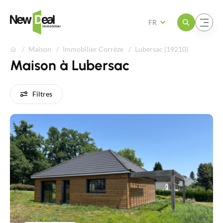
Ouvrir le menu
Ouvrir le menu
FR
Maison
Immobilier Corrèze
Lubersac (19210)
Maison à Lubersac
Filtres