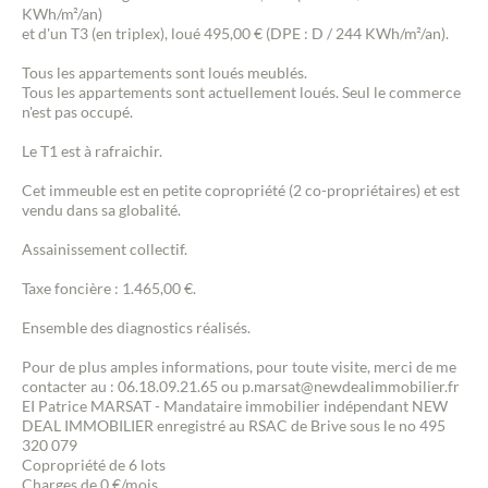
KWh/m²/an)
et d'un T3 (en triplex), loué 495,00 € (DPE : D / 244 KWh/m²/an).
Tous les appartements sont loués meublés.
Tous les appartements sont actuellement loués. Seul le commerce
n'est pas occupé.
Le T1 est à rafraichir.
Cet immeuble est en petite copropriété (2 co-propriétaires) et est
vendu dans sa globalité.
Assainissement collectif.
Taxe foncière : 1.465,00 €.
Ensemble des diagnostics réalisés.
Pour de plus amples informations, pour toute visite, merci de me
contacter au : 06.18.09.21.65 ou p.marsat@newdealimmobilier.fr
EI Patrice MARSAT - Mandataire immobilier indépendant NEW
DEAL IMMOBILIER enregistré au RSAC de Brive sous le no 495
320 079
Copropriété de 6 lots
Charges de 0 €/mois