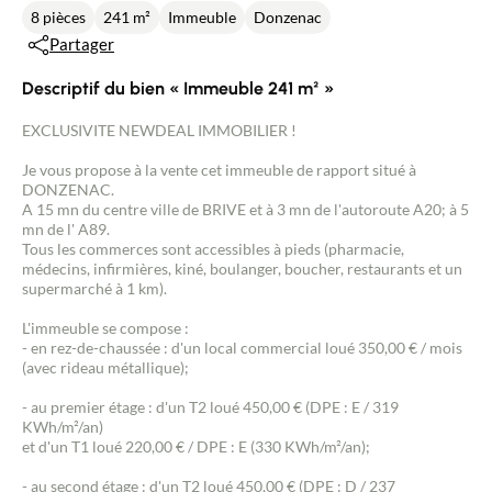
8 pièces
241 m²
Immeuble
Donzenac
Partager
Descriptif du bien « Immeuble 241 m² »
EXCLUSIVITE NEWDEAL IMMOBILIER !
Je vous propose à la vente cet immeuble de rapport situé à
DONZENAC.
A 15 mn du centre ville de BRIVE et à 3 mn de l'autoroute A20; à 5
mn de l' A89.
Tous les commerces sont accessibles à pieds (pharmacie,
médecins, infirmières, kiné, boulanger, boucher, restaurants et un
supermarché à 1 km).
L'immeuble se compose :
- en rez-de-chaussée : d'un local commercial loué 350,00 € / mois
(avec rideau métallique);
- au premier étage : d'un T2 loué 450,00 € (DPE : E / 319
KWh/m²/an)
et d'un T1 loué 220,00 € / DPE : E (330 KWh/m²/an);
- au second étage : d'un T2 loué 450,00 € (DPE : D / 237