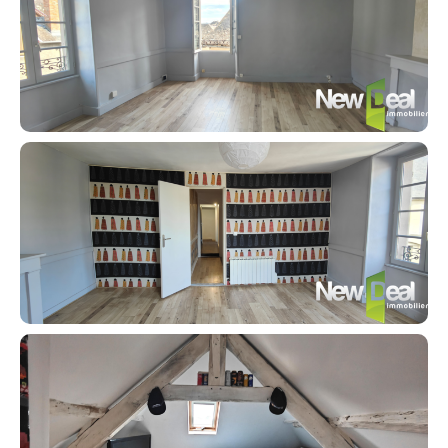
Contacter un conseiller
Estimer/Vendre
Acheter
Recrutement
Actualités
Guides
Contact