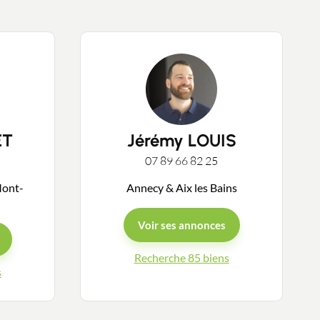
ET
Jérémy LOUIS
07 89 66 82 25
Mont-
Annecy & Aix les Bains
Voir ses annonces
Recherche 85 biens
s