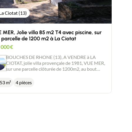
La Ciotat (13)
 MER, Jolie villa 85 m2 T4 avec piscine, sur
 parcelle de 1200 m2 à La Ciotat
 000
€
BOUCHES DE RHONE (13), A VENDRE à LA
CIOTAT, jolie villa provençale de 1981, VUE MER,
sur une parcelle clôturée de 1200m2, au bout
d'une impasse dans le quartier prisé de
Fontsainte. Elle se compose en rez de chaussée,
,53 m²
4 pièces
d'un grand living de 43 m2 avec une cheminée,
d'une chambre, d'une salle d'eau, d'un wc
indépendant, d'une cuisine et de nombreux
placards. A l'étage, une chambre avec sa salle
d'eau. Dans le jardin, arboré, complètement
clôturé, vous profiterez d'une magnifique piscine
de 12 x4 m, rénovée récemment par un nouveau
liner en PVC renforcé et un nouveau système de