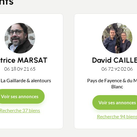
nts
atrice MARSAT
David CAILL
06 18 09 21 65
06 72 92 02 06
 La Gaillarde & alentours
Pays de Fayence & du 
Blanc
Voir ses annonces
Voir ses annonces
Recherche 37 biens
Recherche 94 bien