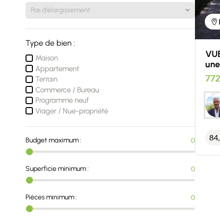
Type de bien :
VUE
Maison
une
Appartement
772
Terrain
Commerce / Bureau
Programme neuf
Viager / Nue-propriété
84
Budget maximum :
0
Superficie minimum :
0
Pièces minimum :
0