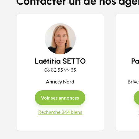
Contacter un de nos age
Laëtitia SETTO
P
06 82 55 99 85
Annecy Nord
Brive
Voir ses annonces
Recherche 244 biens