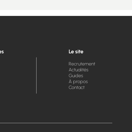
es
Le site
Recrutement
Actualités
Guides
À propos
Contact