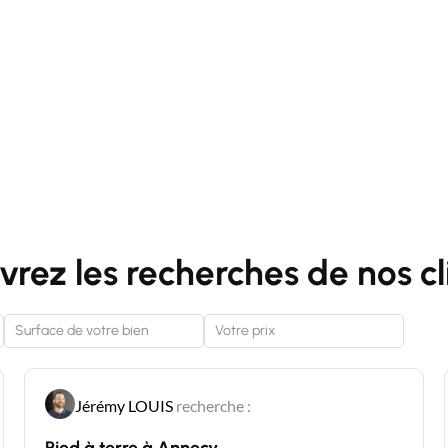
filtration. Vous pourrez également faire de belles
grillades grâce à la petite cuisine d'été.
Nombreuses places de parking dans la propriété,
La maison est sous vide sanitaire, ainsi que le
contour de la piscine. Taxe foncière 2647 €, Frais
co-propriété +- 300 €/trimestre, eau incluse, Eau
verte (pour l'arrosage, piscine) 200 €/an Un bijou
qui n'attend que vous !
Contacter un conseiller
Estimer/Vendre
rez les recherches de nos cl
Acheter
Recrutement
Jérémy LOUIS
recherche :