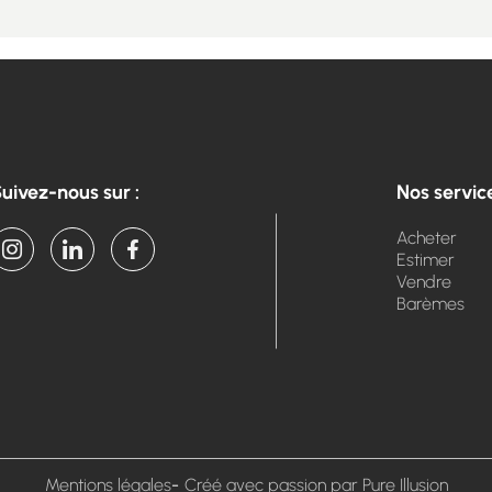
uivez-nous sur :
Nos servic
Acheter
Estimer
Vendre
Barèmes
Mentions légales
Créé avec passion par Pure Illusion