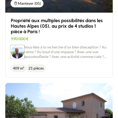
Manteyer (05)
Propriété aux multiples possibilités dans les
Hautes Alpes (05), au prix de 4 studios 1
pièce à Paris !
990 000
€
Vous êtes à la recherche d’un bien d’exception ? Au
calme ? Au bout d’une impasse ? Avec une vue
époustouflante ? Avec une activité commerciale ?
Ou pour créer un habitat groupé ? un
regroupement familial ?.... Voici une belle
409 m²
21 pièces
suggestion à Ceüze (Manteyer 05400) dans les
Hautes Alpes, à 1 365m d'altitude, sur +- 18
hectares (dont +- 10 hectares d’un seul tenant), aux
multiples possibilités. Actuellement à usage de
gîtes. Exploité en SCI soumis à l'impôt. Ensemble
immobilier se composant : D’une partie privée
(Dpe D Ges B) En rez de chaussée (180 m2
habitables) : cuisine-séjour, salon, bureau, 3
chambres, salle de bains (avec bains, douche
italienne, lavabo), une grande pièce, dressing,