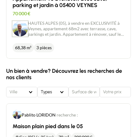
parking et jardin à 05400 VEYNES
70 000
€
HAUTES ALPES (05), à vendre en EXCLUSIVITÉ à
Veynes, appartement 68m2 avec terrasse, cave,
parkings et jardin. Appartement à rénover, sauf les
fenêtres qui sont récentes en PVC, double vitrage.
Au 1er étage, il se compose d'un hall, d'une grande
68,38 m²
3 pièces
cuisine, de 2 chambres, d'un living, d'une salle d'eau
et d'un wc. Une belle terrasse plein sud complète
ce bien. En rdc, vous disposerez d'une cave de 12
m2, et inclus dans la vente également, 2
Un bien à vendre? Découvrez les recherches de
emplacements de parking et un jardin de 188 m2.
nos clients
Ville
Types
Pablito LORIDON
recherche :
Maison plain pied dans le 05