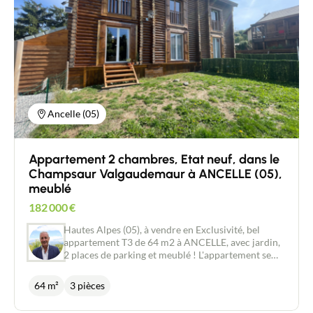
au sol (changement de destination possible cfr
climatisation en été ! Toutes les fenêtres , en pvc
PLU), pouvant faire office de box pour chevaux !
double vitrage, sont récentes. 6 panneaux
Présence d’une petite source, de parties boisées,
photovoltaïques ont été installés fin 2024. Pour
sur la propriété …. Mes Confrères immobilier sont
l'arrosage ea vous bénéficiez de l'eau d'aspersion.
les bienvenus, uniquement via leurs mandats de
Vous profiterez de la grande terrasse couverte, de
recherche !
la piscine, du local technique avec pompe à chaleur
pour celle-ci , du jardin entièrement clôturé et
parfaitement entretenu. Cette magnifique villa, en
parfait état d'entretien, n'attend que vous et vos
Ancelle (05)
valises. La Saulce est à 20 minutes de Gap, 25
minutes de Sisteron. Taxe foncière 1 633 euros
Appartement 2 chambres, Etat neuf, dans le
Champsaur Valgaudemaur à ANCELLE (05),
meublé
182 000
€
Hautes Alpes (05), à vendre en Exclusivité, bel
appartement T3 de 64 m2 à ANCELLE, avec jardin,
2 places de parking et meublé ! L'appartement se
trouve en rez de chaussée, dans une petite
copropriété de 6 logements, construit en rondins,
64 m²
3 pièces
au calme. Il se compose d'un beau séjour/living,
avec son coin cuisine (neuf) et de sa salle d'eau