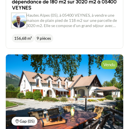
dépendance de 180 m2 sur 3020 m2 à 05400
VEYNES
Hautes Alpes (05), à 05400 VEYNES, à vendre une
maison de plain pied de 118 m2 sur une parcelle de
3020 m2. Elle se compose d'un grand séjour avec
cuisine, d'une belle chambre, de 4 petites
chambres, d'une salle d'eau avec douche, d'une
156,68 m²
9 pièces
salle d'eau avec 2 lavabos et wc, d'une buanderie,
d'un dressing et d'une terrasse couverte. Chauffage
via 2 poêles à granulés. En rez de chaussée, un T2
de 38 m2 avec véranda, permet de récolter un
revenu locatif, d'une cave et de 3 garages.
Vendu
Chauffage plafond rayonnant du T2. Dans le jardin,
vous profiterez du jacuzzi, du sauna et de la piscine.
Vous y trouverez aussi une petite dépendance qui
fait office de chalet de jardin, d' une grande
dépendance de 157 m2 et une autre de 23 m2 Ce
bien est situé au calme et proche de toutes les
commodités.
Gap (05)