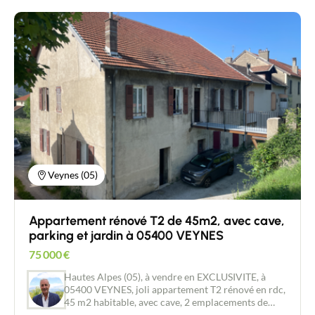
(douche, lavabo, wc), de 2 belles chambres et d'un
cellier. Chauffage via une pompe à chaleur
réversible. Vous profiterez d'un jardinet de +-
55m2, exposition plein sud, d'un local à skis et de 2
places de parking. Ancelle est une sympathique
station de ski. Les remontées mécaniques sont à
550 m de l'appartement. A découvrir sans tarder,
pas de travaux à prévoir !
Veynes (05)
Appartement rénové T2 de 45m2, avec cave,
parking et jardin à 05400 VEYNES
75 000
€
Hautes Alpes (05), à vendre en EXCLUSIVITE, à
05400 VEYNES, joli appartement T2 rénové en rdc,
45 m2 habitable, avec cave, 2 emplacements de
parking et un jardin de 161 m2. Il se compose d'une