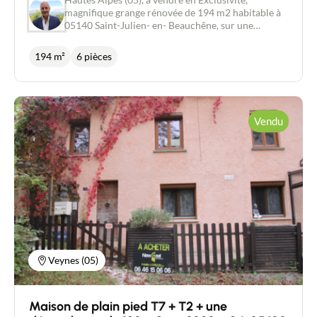
magnifique grange rénovée de 194 m2 habitable à
05140 Saint-Julien- en- Beauchêne, sur une
parcelle de 680m2. Le charme de l'ancien au
confort actuel ! Elle se compose en rez de
194 m²
6 pièces
chaussée, d'une grande entrée, d'un
salon/bibliothèque avec son espace bureau, d'une
chambre avec sa salle d'eau, d'une buanderie, d'un
grand séjour de 45 m2, d'une cuisine et d'une
seconde salle d'eau. A l'étage, vous découvrirez une
Vendu
grande pièce de 62 m2, actuellement à usage de
vaste chambre familiale, pouvant facilement être
divisée en plusieurs chambres. De plus, la très belle
hauteur sous plafond, avec poutres apparentes,
permettrait également de faire une mezzanine. Une
salle d'eau avec douche, lavabo et wc, complète
l'étage. Vous apprécierez les baies vitrées en triple
vitrage, avec isolation acoustique, la grande
terrasse exposée plein sud et le jardin sur 2
niveaux. La proximité de la départementale est
compensée par son prix exceptionnellement bas,
Veynes (05)
pour une grande habitation rénovée, de cette
qualité. A découvrir sans tarder
Maison de plain pied T7 + T2 + une