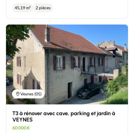
cuisine, d'une petite salle d'eau, d'un wc, d'un living
45,19 m²
2 pièces
et d'une chambre. Chauffage à prévoir Double
vitrage PVC. A découvrir, proche de tout, tout en
étant au calme
Veynes (05)
T3 à rénover avec cave, parking et jardin à
VEYNES
60 000
€