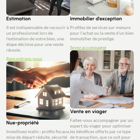
Estimation
Immobilier d'exception
Il est indispensable de recourir à
Profitez de services sur-mesure
un professionnel lors de
pour l'achat ou la vente d'un bien
l'estimation de votre bien, une
immobilier de prestige.
étape décisive pour une vente
Soyez accompagné
réussie.
Rencontrons-nous
Vente en viager
Faites-vous accompagner par un
Nue-propriété
expert du viager pour optimiser
Investissez malin : profits fiscaux,
les bénéfices offerts par ce type
mise de départ réduite, sécurité
de transaction, que ce soit pour