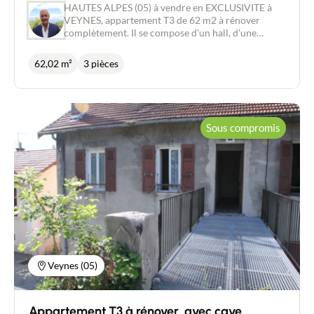
HAUTES ALPES (05) à vendre en EXCLUSIVITE à
VEYNES, appartement T3 de 62 m2 à rénover
complètement. Il se compose d'un hall, d'une
cuisine, de 2 chambres, d'une salle d'eau, d'un wc et
d'un living avec terrasse plein sud. Situé au 1er
62,02 m²
3 pièces
étage. En rdc, vous disposerez d'une cave, et inclus
dans la vente 2 emplacements de parking et un
jardin de 175 m2
Sous compromis
Veynes (05)
Appartement T3 à rénover, avec cave,