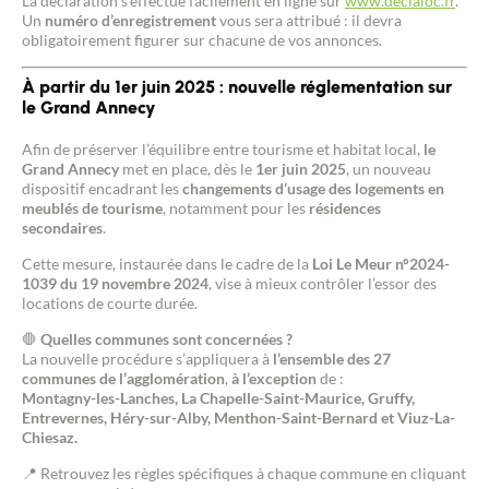
La déclaration s’effectue facilement en ligne sur
www.declaloc.fr
.
Un
numéro d’enregistrement
vous sera attribué : il devra
obligatoirement figurer sur chacune de vos annonces.
À partir du 1er juin 2025 : nouvelle réglementation sur
le Grand Annecy
Afin de préserver l’équilibre entre tourisme et habitat local,
le
Grand Annecy
met en place, dès le
1er juin 2025
, un nouveau
dispositif encadrant les
changements d’usage des logements en
meublés de tourisme
, notamment pour les
résidences
secondaires
.
Cette mesure, instaurée dans le cadre de la
Loi Le Meur n°2024-
1039 du 19 novembre 2024
, vise à mieux contrôler l’essor des
locations de courte durée.
🛑
Quelles communes sont concernées ?
La nouvelle procédure s’appliquera à
l’ensemble des 27
communes de l’agglomération
,
à l’exception
de :
Montagny-les-Lanches, La Chapelle-Saint-Maurice, Gruffy,
Entrevernes, Héry-sur-Alby, Menthon-Saint-Bernard et Viuz-La-
Chiesaz.
📍 Retrouvez les règles spécifiques à chaque commune en cliquant