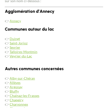
sur son nom ci-dessous :
Agglomération d’Annecy
👉
Annecy
Communes autour du lac
👉
Duingt
👉
Saint-Jorioz
👉
Sevrier
👉
Talloires-Montmin
👉
Veyrier-du-Lac
Autres communes concernées
👉
Alby-sur-Chéran
👉
Allèves
👉
Argonay
👉
Bluffy
👉
Chainaz-les-Frasses
👉
Chapeiry
👉
Charvonnex