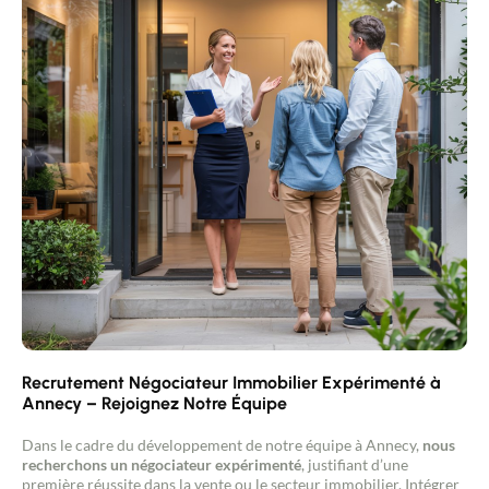
Contacter un conseiller
Estimer/Vendre
Acheter
Recrutement
Actualités
Guides
Recrutement Négociateur Immobilier Expérimenté à
Annecy – Rejoignez Notre Équipe
Contact
Dans le cadre du développement de notre équipe à Annecy,
nous
recherchons un négociateur expérimenté
, justifiant d’une
première réussite dans la vente ou le secteur immobilier. Intégrer