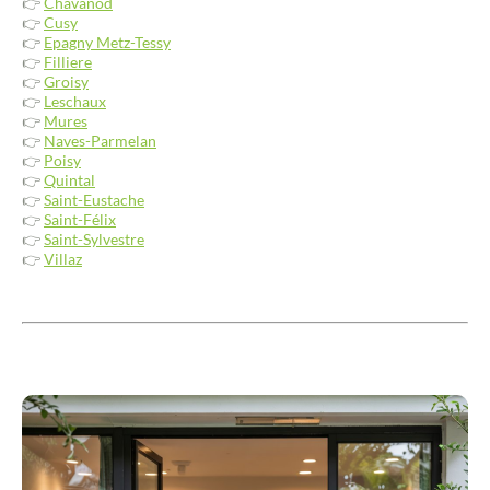
👉
Chavanod
👉
Cusy
👉
Epagny Metz-Tessy
👉
Filliere
👉
Groisy
👉
Leschaux
👉
Mures
👉
Naves-Parmelan
👉
Poisy
👉
Quintal
👉
Saint-Eustache
👉
Saint-Félix
👉
Saint-Sylvestre
👉
Villaz