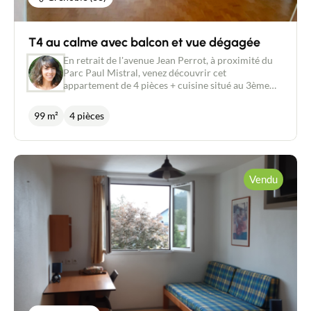
T4 au calme avec balcon et vue dégagée
En retrait de l'avenue Jean Perrot, à proximité du
Parc Paul Mistral, venez découvrir cet
appartement de 4 pièces + cuisine situé au 3ème
étage avec ascenseur. D'une superficie de près de
100m², il se compose d'un large hall d'entrée, d'un
99 m²
4 pièces
salon ouvrant sur un grand balcon exposé sud sans
vis à vis, de 3 belles chambres, d'une cuisine avec
loggia et cellier, d'une salle d'eau entièrement
rénovée, de toilettes séparées. L'appartement, très
lumineux, traversant nord/sud offre de superbes
Vendu
vues sur les massifs et sur le parc arboré de la
copropriété. Double vitrage, volets roulants
électriques, chauffage individuel au gaz,
climatisation des pièces situées au sud.
L'appartement dispose d'une place de parking au
pied de la résidence et il est possible d'acquérir un
garage en sus. Charges : 180 €/ mois (charges
générales + eau froide) Taxe foncière : 2800€/an