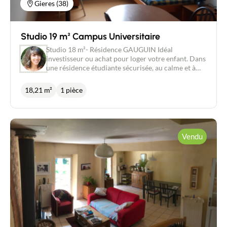
Gieres (38)
Studio 19 m² Campus Universitaire
Studio 18 m²- Résidence GAUGUIN Idéal
investisseur ou achat pour loger votre enfant. Dans
une résidence étudiante sécurisée, au calme et à
proximité immédiate du campus et des transports
Studio équipé et meublé : lit - bureau - kitchenette
18,21 m²
1 pièce
avec frigo, micro-ondes, plaque de cuisson,
vaisselle salle de bain/WC, placard aménagé. Accès
sécurisé, parking, local vélos, salle de sport... Studio
actuellement libre de toute occupation (loyer
estimé à environ 475 €/ mois).
Vendu