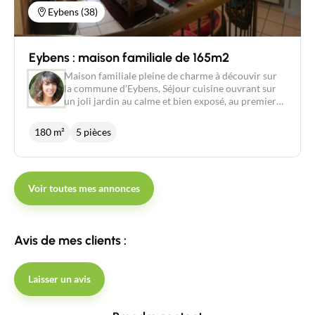
Eybens (38)
Eybens : maison familiale de 165m2
Contacter un conseiller
Maison familiale pleine de charme à découvir sur
la commune d'Eybens, Séjour cuisine ouvrant sur
Estimer/Vendre
un joli jardin au calme et bien exposé, au premier
niveau 3 chambres et 1 salle de bain, au dernier
étage de magnifiques combles aménagées avec
180 m²
5 pièces
Acheter
salle d'eau. 165m2 habitables sur 255 m2 de
terrain. A découvrir sans tarder. Visite virtuelle
disponible sur newdealimmobilier.fr Agent
Recrutement
commercial New Deal Immobilier- 06 59 21 31 07.
Voir toutes mes annonces
Actualités
Avis de mes clients :
Guides
Laisser un avis
Contact