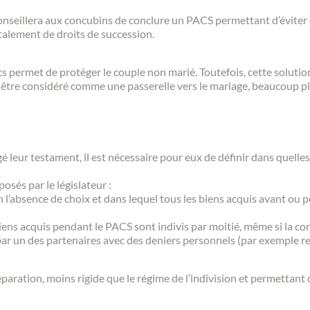
conseillera aux concubins de conclure un PACS permettant d’éviter d
talement de droits de succession.
Contacter un conseiller
acs permet de protéger le couple non marié. Toutefois, cette solu
 être considéré comme une passerelle vers le mariage, beaucoup plu
Estimer/Vendre
Acheter
é leur testament, il est nécessaire pour eux de définir dans quelles
osés par le législateur :
en l’absence de choix et dans lequel tous les biens acquis avant ou
Recrutement
 biens acquis pendant le PACS sont indivis par moitié, même si la co
 par un des partenaires avec des deniers personnels (par exemple re
Actualités
paration, moins rigide que le régime de l’indivision et permettant 
Guides