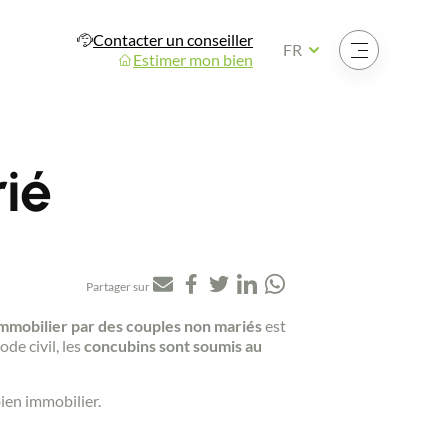
Contacter un conseiller
Ouvrir le menu
FR
Estimer mon bien
ié
Partager sur
immobilier par des couples non mariés
est
de civil, les
concubins sont soumis au
ien immobilier.