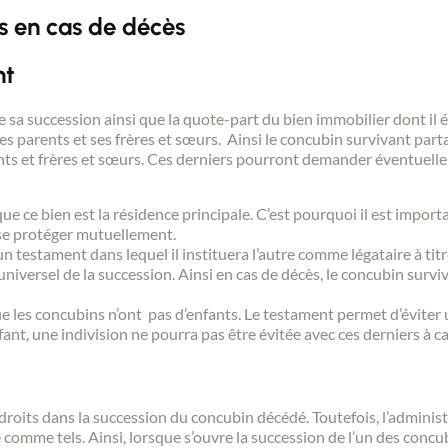
s en cas de décès
nt
te sa succession ainsi que la quote-part du bien immobilier dont il 
es parents et ses frères et sœurs. Ainsi le concubin survivant part
nts et frères et sœurs. Ces derniers pourront demander éventuell
ue ce bien est la résidence principale. C’est pourquoi il est impor
 se protéger mutuellement.
 testament dans lequel il instituera l’autre comme légataire à titre
niversel de la succession. Ainsi en cas de décès, le concubin survi
e les concubins n’ont pas d’enfants. Le testament permet d’éviter u
nt, une indivision ne pourra pas être évitée avec ces derniers à ca
roits dans la succession du concubin décédé. Toutefois, l’administr
comme tels. Ainsi, lorsque s’ouvre la succession de l’un des concub