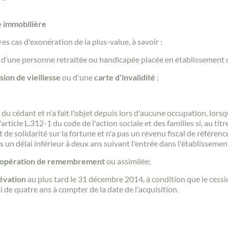
e immobilière
res cas d'exonération de la plus-value, à savoir :
ale d’une personne retraitée ou handicapée placée en établissemen
sion de vieillesse
ou d'une
carte d'invalidité
;
e du cédant et n'a fait l'objet depuis lors d'aucune occupation, lor
rticle L.312-1 du code de l'action sociale et des familles si, au tit
ôt de solidarité sur la fortune et n'a pas un revenu fiscal de référenc
s un délai inférieur à deux ans suivant l'entrée dans l'établissemen
opération de remembrement
ou assimilée;
lévation
au plus tard le 31 décembre 2014, à condition que le cessio
i de quatre ans à compter de la date de l'acquisition.