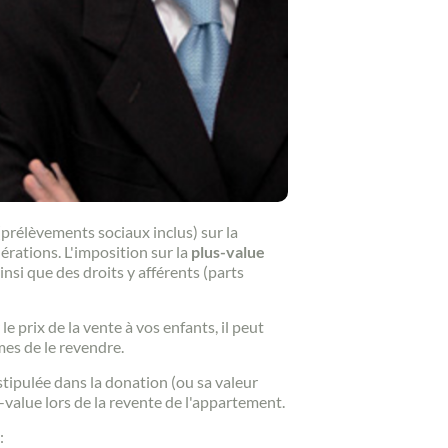
(prélèvements sociaux inclus) sur la
érations. L'imposition sur la
plus-value
 ainsi que des droits y afférents (parts
 prix de la vente à vos enfants, il peut
es de le revendre.
r stipulée dans la donation (ou sa valeur
s-value lors de la revente de l'appartement.
: