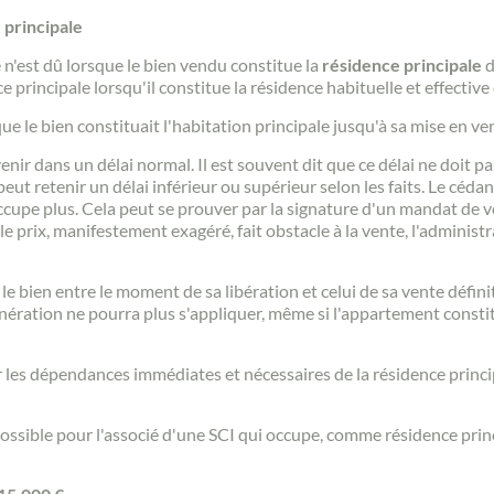
 principale
n'est dû lorsque le bien vendu constitue la
résidence principale
d
principale lorsqu'il constitue la résidence habituelle et effective
e le bien constituait l'habitation principale jusqu'à sa mise en ve
enir dans un délai normal. Il est souvent dit que ce délai ne doit p
peut retenir un délai inférieur ou supérieur selon les faits. Le céda
'occupe plus. Cela peut se prouver par la signature d'un mandat de
i le prix, manifestement exagéré, fait obstacle à la vente, l'admini
le bien entre le moment de sa libération et celui de sa vente défin
ération ne pourra plus s'appliquer, même si l'appartement constitu
 les dépendances immédiates et nécessaires de la résidence princip
possible pour l'associé d'une SCI qui occupe, comme résidence princ