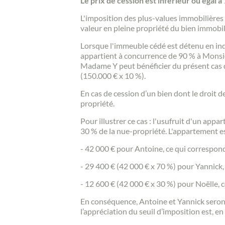
Le prix de cession est inférieur ou égal à
L'imposition des plus-values immobilières 
valeur en pleine propriété du bien immobil
Lorsque l'immeuble cédé est détenu en indi
appartient à concurrence de 90 % à Monsieu
Madame Y peut bénéficier du présent cas d'
(150.000 € x 10 %).
En cas de cession d’un bien dont le droit 
propriété.
Pour illustrer ce cas : l'usufruit d'un ap
30 % de la nue-propriété. L'appartement e
- 42 000 € pour Antoine, ce qui correspond
- 29 400 € (42 000 € x 70 %) pour Yannick, 
- 12 600 € (42 000 € x 30 %) pour Noëlle, c
En conséquence, Antoine et Yannick seront
l’appréciation du seuil d’imposition est, e