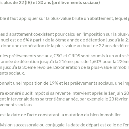
s plus de 22 (IR) et 30 ans (prélèvements sociaux)
Estimer/Vendre
ble il faut appliquer sur la plus-value brute un abattement, lequel
Acheter
 d'abattement coexistent pour calculer l'imposition sur la plus-
annuel est de 6% à partir de la 6ème année de détention jusqu’à l
donc une exonération de la plus-value au bout de 22 ans de déten
Recrutement
 car les prélèvements sociaux, CSG et CRDS sont soumis à un autre
e année de détention jusqu’à la 21ème, puis de 1,60% pour la 22èm
 jusqu’à la 30ème révolue. L'exonération de la plus-value immobil
Actualités
ents sociaux.
nu connaît une imposition de 19% et les prélèvements sociaux, une i
Guides
a exonéré dudit impôt si sa revente intervient après le 1er juin 
ment intervenait dans sa trentième année, par exemple le 23 févrie
èvements sociaux.
Contact
 est la date de l'acte constatant la mutation du bien immobilier.
ision successorale ou conjugale, la date de départ est celle de l'e