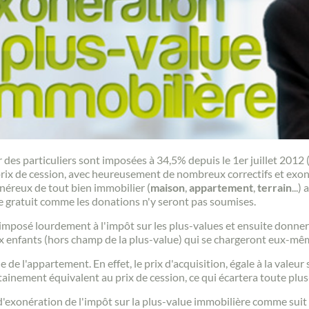
r des particuliers sont imposées à 34,5% depuis le 1er juillet 2012 
e prix de cession, avec heureusement de nombreux correctifs et exon
onéreux de tout bien immobilier (
maison
,
appartement
,
terrain
...)
re gratuit comme les donations n'y seront pas soumises.
posé lourdement à l'impôt sur les plus-values et ensuite donner le
x enfants (hors champ de la plus-value) qui se chargeront eux-mêm
ue de l'appartement. En effet, le prix d'acquisition, égale à la valeu
ertainement équivalent au prix de cession, ce qui écartera toute plu
d'exonération de l'impôt sur la plus-value immobilière comme suit 