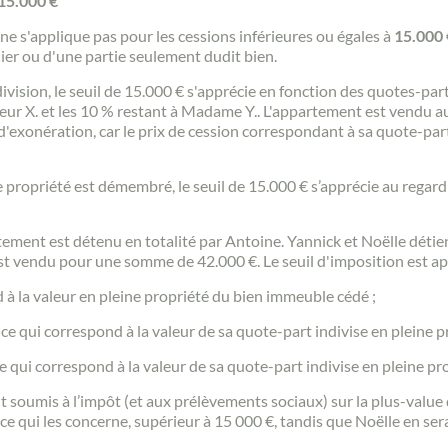
 15.000 €
ne s'applique pas pour les cessions inférieures ou égales à
15.000 
ier ou d'une partie seulement dudit bien.
vision, le seuil de 15.000 € s'apprécie en fonction des quotes-pa
r X. et les 10 % restant à Madame Y.. L'appartement est vendu au 
exonération, car le prix de cession correspondant à sa quote-part 
de propriété est démembré, le seuil de 15.000 € s’apprécie au regar
partement est détenu en totalité par Antoine. Yannick et Noëlle dét
st vendu pour une somme de 42.000 €. Le seuil d'imposition est ap
 à la valeur en pleine propriété du bien immeuble cédé ;
ce qui correspond à la valeur de sa quote-part indivise en pleine p
e qui correspond à la valeur de sa quote-part indivise en pleine pr
 soumis à l’impôt (et aux prélèvements sociaux) sur la plus-value
Contacter un conseiller
n ce qui les concerne, supérieur à 15 000 €, tandis que Noëlle en se