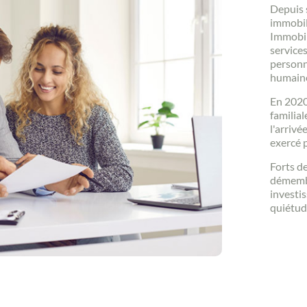
Depuis 
immobil
Immobil
services
personn
humain
En 2020
familial
l'arrivé
exercé 
Forts d
démembr
investi
quiétud
Contacter un conseiller