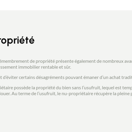
Estimer/Vendre
Acheter
opriété
Recrutement
le démembrement de propriété présente également de nombreux ava
issement immobilier rentable et sûr.
Actualités
et d’éviter certains désagréments pouvant émaner d’un achat tradit
iétaire possède la propriété du bien sans l’usufruit, lequel est te
 louer. Au terme de l’usufruit, le nu-propriétaire récupère la pleine 
Guides
Contact