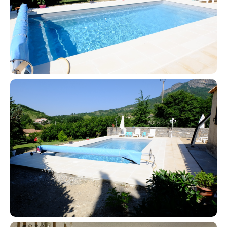
Contact an advisor
Estimate/Sell
Buy
Recruitment
News
Guides
Contact