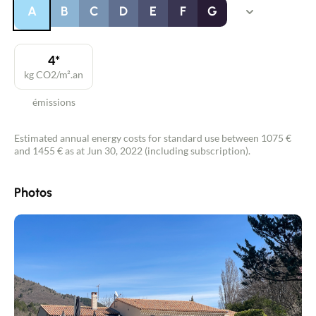
A
B
C
D
E
F
G
4*
kg CO2/m².an
émissions
Estimated annual energy costs for standard use between 1075 €
and 1455 € as at Jun 30, 2022 (including subscription).
Photos