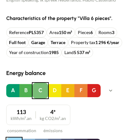
Characteristics of the property "Villa 6 pieces".
Reference
PL5357
Area
150 m²
Pieces
6
Rooms
3
Full foot
Garage
Terrace
Property tax
1 296 €/year
Year of construction
1985
Land
5 537 m²
Energy balance
A
B
C
D
E
F
G
113
4*
kWh/m².an
kg CO2/m².an
consommation
émissions