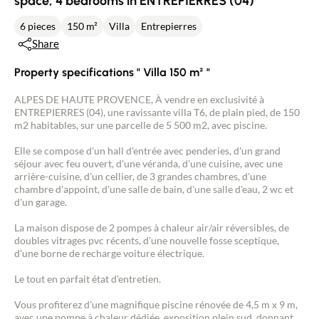
space, 4 bedrooms in ENTREPIERRES (04)
6 pieces
150 m²
Villa
Entrepierres
Share
Property specifications " Villa 150 m² "
ALPES DE HAUTE PROVENCE, À vendre en exclusivité à
ENTREPIERRES (04), une ravissante villa T6, de plain pied, de 150
m2 habitables, sur une parcelle de 5 500 m2, avec piscine.
Elle se compose d'un hall d'entrée avec penderies, d'un grand
séjour avec feu ouvert, d'une véranda, d'une cuisine, avec une
arrière-cuisine, d'un cellier, de 3 grandes chambres, d'une
chambre d'appoint, d'une salle de bain, d'une salle d'eau, 2 wc et
d'un garage.
La maison dispose de 2 pompes à chaleur air/air réversibles, de
doubles vitrages pvc récents, d'une nouvelle fosse sceptique,
d'une borne de recharge voiture électrique.
Le tout en parfait état d'entretien.
Vous profiterez d'une magnifique piscine rénovée de 4,5 m x 9 m,
avec une pompe à chaleur dédiée, exposition plein sud, donnant