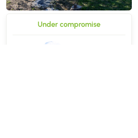
Under compromise
Pablito LORIDON
06 46 15 06 06
5/5
Information request
Callback request
First name
Name