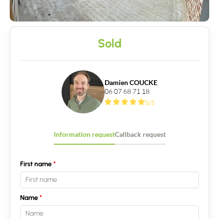
Buy
Sold
Recruitment
News
Damien COUCKE
06 07 68 71 18
Guides
5/5
Contact
Information request
Callback request
First name
Name