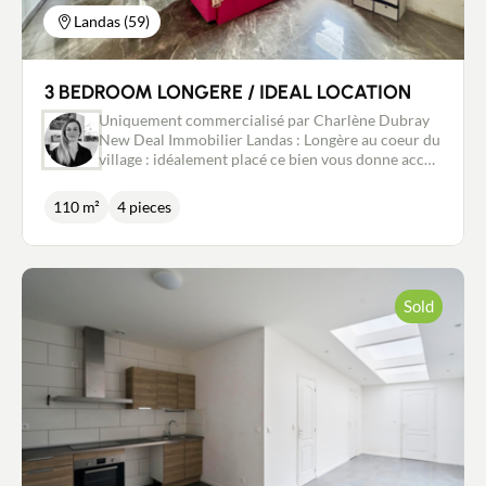
Landas (59)
3 BEDROOM LONGERE / IDEAL LOCATION
Uniquement commercialisé par Charlène Dubray
New Deal Immobilier Landas : Longère au coeur du
village : idéalement placé ce bien vous donne accès
à toutes les commodités à pieds. This semi
bungalow has already benefited from partial
110 m²
4 pieces
renovation, particularly electrical and thermal, and
will require some work to complete. There is a
large living room of 50m2, a ground floor bedroom
with a shower room and utility room. Upstairs
there are 2 bedrooms, a large landing and a
Sold
bathroom. Outside, there is a terrace with a shed
and a lawned area.