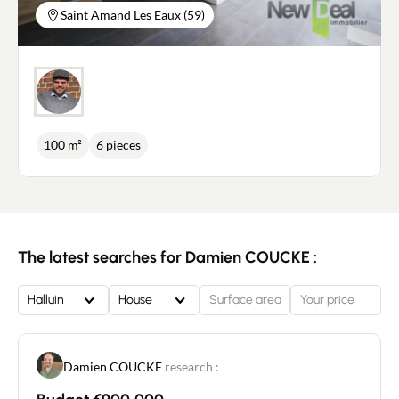
Saint Amand Les Eaux (59)
100 m²
6 pieces
The latest searches for Damien COUCKE :
Halluin
House
Damien COUCKE
research :