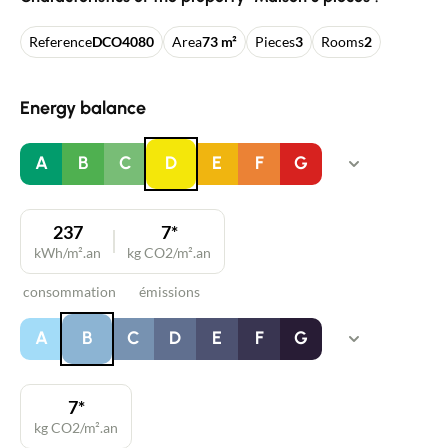
Reference
DCO4080
Area
73 m²
Pieces
3
Rooms
2
Energy balance
A
B
C
D
E
F
G
237
7*
kWh/m².an
kg CO2/m².an
consommation
émissions
A
B
C
D
E
F
G
7*
kg CO2/m².an