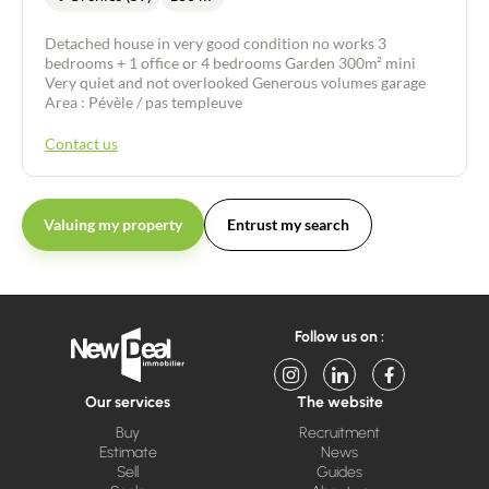
Detached house in very good condition no works 3
bedrooms + 1 office or 4 bedrooms Garden 300m² mini
Very quiet and not overlooked Generous volumes garage
Area : Pévèle / pas templeuve
Contact us
Valuing my property
Entrust my search
Follow us on :
Our services
The website
Buy
Recruitment
Estimate
News
Sell
Guides