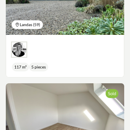
Landas (59)
117 m²
5 pieces
Sold