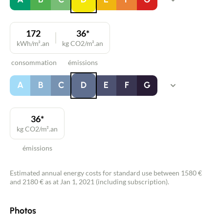
172
36*
kWh/m².an
kg CO2/m².an
consommation
émissions
A
B
C
D
E
F
G
36*
kg CO2/m².an
émissions
Estimated annual energy costs for standard use between 1580 €
and 2180 € as at Jan 1, 2021 (including subscription).
Photos