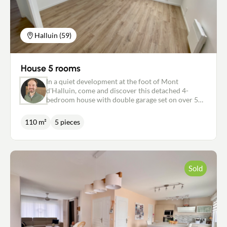
Halluin (59)
House 5 rooms
In a quiet development at the foot of Mont
d'Halluin, come and discover this detached 4-
bedroom house with double garage set on over 550
m² of land. It comprises an entrance hall, shower
room, separate toilet and a pleasant living room
110 m²
5 pieces
with open-plan kitchen opening onto a terrace and
well-facing garden. Upstairs, there are 4 good-sized
bedrooms, a bathroom and a separate toilet. A
double garage with laundry area and 2 private
parking spaces complete this property. Damien
Sold
Coucke, 06 07 68 71 18, NewDeal immobilier/
Agent commercial RSAC2017AC00078.