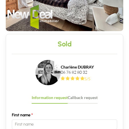
Contact an advisor
Estimate/Sell
Buy
Sold
Recruitment
News
Charlène DUBRAY
06 76 82 80 32
5/5
Guides
Contact
Information request
Callback request
First name