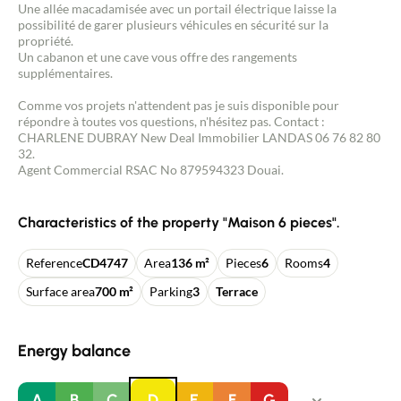
Une allée macadamisée avec un portail électrique laisse la
possibilité de garer plusieurs véhicules en sécurité sur la
propriété.
Un cabanon et une cave vous offre des rangements
supplémentaires.
Comme vos projets n'attendent pas je suis disponible pour
répondre à toutes vos questions, n'hésitez pas. Contact :
CHARLENE DUBRAY New Deal Immobilier LANDAS 06 76 82 80
32.
Agent Commercial RSAC No 879594323 Douai.
Characteristics of the property "Maison 6 pieces".
Reference
CD4747
Area
136 m²
Pieces
6
Rooms
4
Surface area
700 m²
Parking
3
Terrace
Energy balance
A
B
C
D
E
F
G