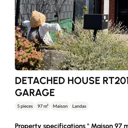
DETACHED HOUSE RT201
GARAGE
5 pieces
97 m²
Maison
Landas
Property specifications " Maison 97 m