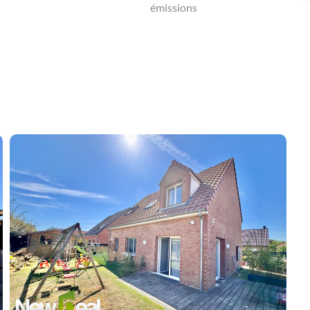
émissions
Contact an advisor
Estimate/Sell
Buy
Recruitment
News