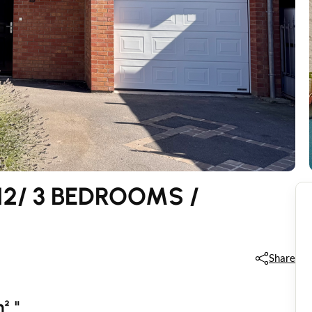
2/ 3 BEDROOMS /
Share
² "