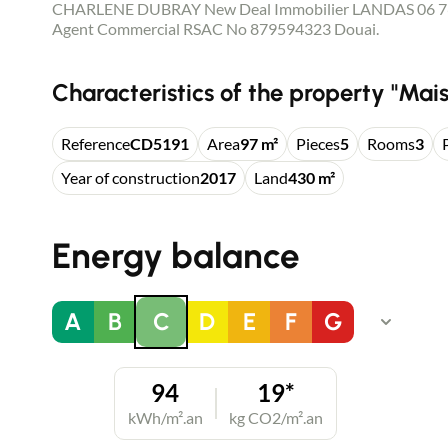
CHARLENE DUBRAY New Deal Immobilier LANDAS 06 76
Agent Commercial RSAC No 879594323 Douai.
Characteristics of the property "Mais
Reference
CD5191
Area
97 m²
Pieces
5
Rooms
3
Year of construction
2017
Land
430 m²
Energy balance
A
B
C
D
E
F
G
94
19*
kWh/m².an
kg CO2/m².an