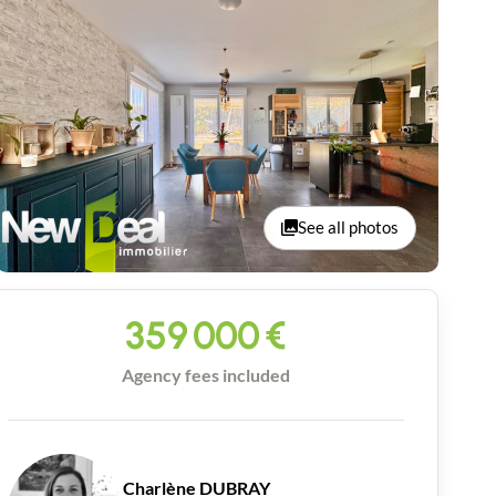
See all photos
359 000
€
Agency fees included
Charlène DUBRAY