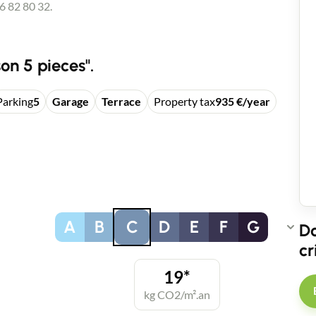
 82 80 32.
on 5 pieces".
Parking
5
Garage
Terrace
Property tax
935 €/year
A
B
C
D
E
F
G
Do
cr
19*
kg CO2/m².an