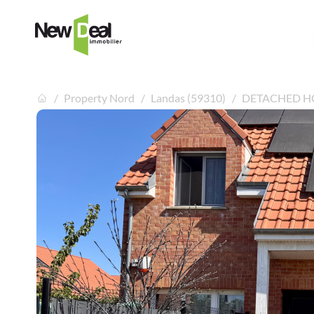
Property Nord
Landas (59310)
DETACHED HO