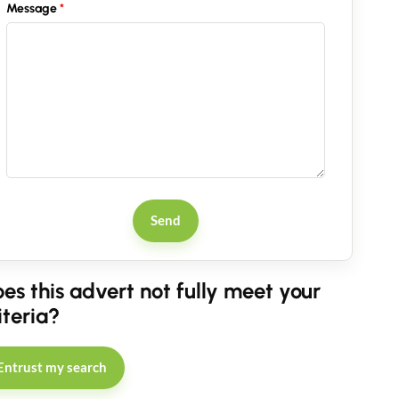
Message
Send
es this advert not fully meet your
iteria?
Entrust my search