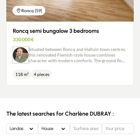
Roncq (59)
Roncq semi bungalow 3 bedrooms
330 000
€
Situated between Roncq and Halluin town centres,
this renovated Flemish-style house combines
character with modern comforts. The ground floor
features a large, bright living room of approx. 60
m², ideal for entertaining. A master suite with en
118 m²
4 pieces
suite shower room, a laundry room and separate
toilet complete this level. Upstairs, you'll find two
comfortable bedrooms and a bathroom with toilet.
Outside, you'll enjoy a south-west-facing garden
and a private parking space. Technically
impeccable!
The latest searches for Charlène DUBRAY :
Landas
House