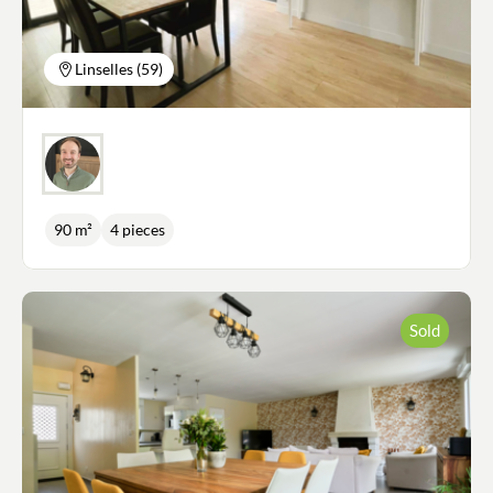
Linselles (59)
90 m²
4 pieces
Sold