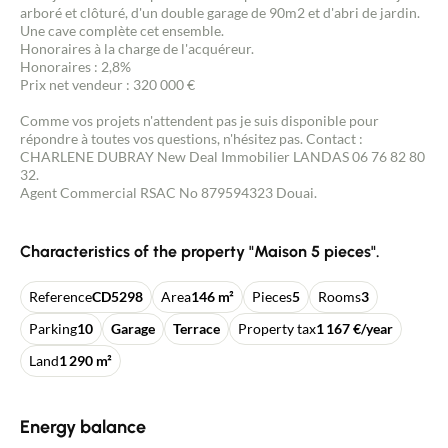
arboré et clôturé, d'un double garage de 90m2 et d'abri de jardin.
Une cave complète cet ensemble.
Honoraires à la charge de l'acquéreur.
Honoraires : 2,8%
Prix net vendeur : 320 000 €
Comme vos projets n'attendent pas je suis disponible pour
répondre à toutes vos questions, n'hésitez pas. Contact :
CHARLENE DUBRAY New Deal Immobilier LANDAS 06 76 82 80
32.
Agent Commercial RSAC No 879594323 Douai.
Characteristics of the property "Maison 5 pieces".
Reference
CD5298
Area
146 m²
Pieces
5
Rooms
3
Parking
10
Garage
Terrace
Property tax
1 167 €/year
Land
1 290 m²
Energy balance