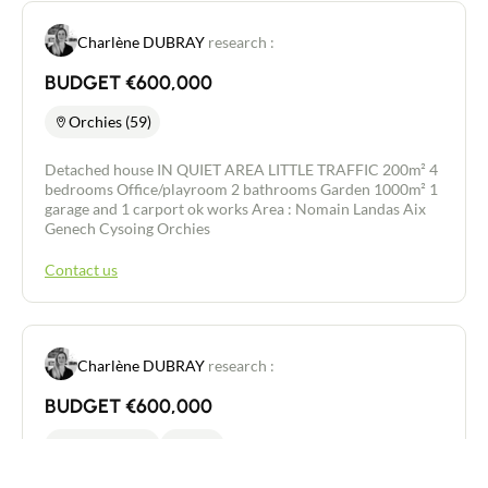
Charlène DUBRAY
research :
BUDGET €600,000
Orchies (59)
Detached house IN QUIET AREA LITTLE TRAFFIC 200m² 4
bedrooms Office/playroom 2 bathrooms Garden 1000m² 1
garage and 1 carport ok works Area : Nomain Landas Aix
Genech Cysoing Orchies
Contact us
Charlène DUBRAY
research :
329 000
€
BUDGET €600,000
Orchies (59)
180 m²