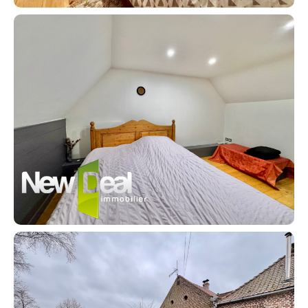
Buy
Recruitment
News
Guides
Contact