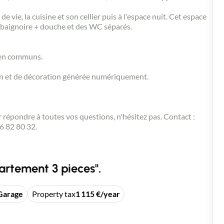
 vie, la cuisine et son cellier puis à l'espace nuit. Cet espace
c baignoire + douche et des WC séparés.
 en communs.
on et de décoration générée numériquement.
 répondre à toutes vos questions, n'hésitez pas. Contact :
 82 80 32.
artement 3 pieces".
Garage
Property tax
1 115 €/year