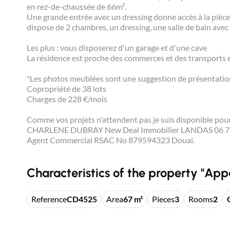
en rez-de-chaussée de 66m².
Une grande entrée avec un dressing donne accès à la pièce de
dispose de 2 chambres, un dressing, une salle de bain ave
Les plus : vous disposerez d'un garage et d'une cave
La résidence est proche des commerces et des transports
*Les photos meublées sont une suggestion de présentati
Copropriété de 38 lots
Charges de 228 €/mois
Comme vos projets n'attendent pas je suis disponible pour
CHARLENE DUBRAY New Deal Immobilier LANDAS 06 76
Agent Commercial RSAC No 879594323 Douai.
Characteristics of the property "App
Reference
CD4525
Area
67 m²
Pieces
3
Rooms
2