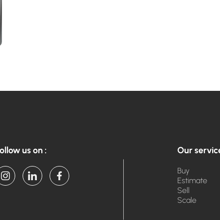
ollow us on :
Our servic
Buy
Estimate
Sell
Scale