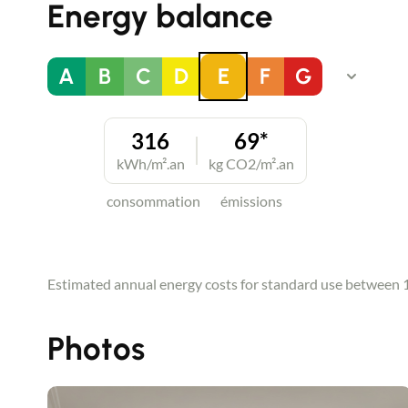
Energy balance
A
B
C
D
E
F
G
316
69*
kWh/m².an
kg CO2/m².an
consommation
émissions
Estimated annual energy costs for standard use between 11
Photos