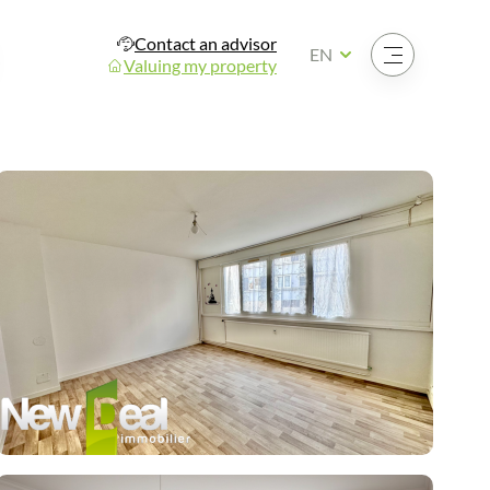
Contact an advisor
Open the menu
EN
Valuing my property