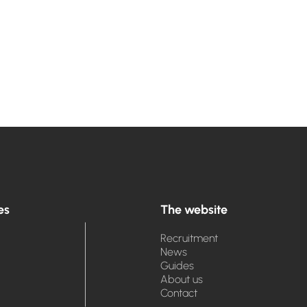
es
The website
Recruitment
News
Guides
About us
Contact