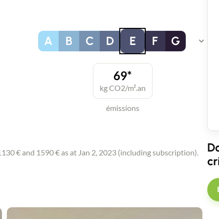
A
B
C
D
E
F
G
69*
kg CO2/m².an
émissions
Contact an advisor
Do
Estimate/Sell
30 € and 1590 € as at Jan 2, 2023 (including subscription).
cr
Buy