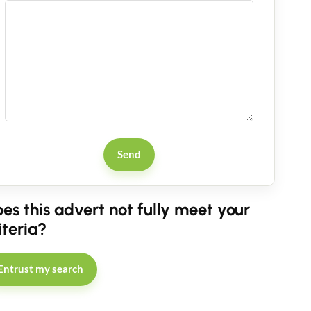
Send
es this advert not fully meet your
iteria?
Entrust my search