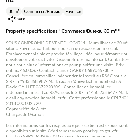
m2
30 m²
Commerce/Bureau
Fayence
Share
Property specifications " Commerce/Bureau 30 m² "
SOUS COMPROMIS DE VENTE _ CG4714 - Murs libres de 30 m²
situé à Fayence, parfait pour bureau ou espace commercial.
Emplacement visible et proximité village. Idéal pour démarrer ou
développer votre activité. Disponible dès maintenant. Contactez-
nous pour plus d'informations et pour planifier une visite. Prix
public: 45.000€ - Contact: Candy GABRY 0689065730 -
Conseillère en immobilier indépendante inscrit au RSAC sous le
SIRET n°983 358 987- Mail: c.gabry@newdealimmobilier.fr &
David CAILLET 0672920206 - Conseiller en immobilier
indépendant inscrit au RSAC sous le SIRET n°450 238 647 - Mail:
d.caillet@newdealimmobilier.fr - Carte professionnelle CPI 7401
2018 000 032 720
Copropriété de 3 lots
Charges de 0 €/mois
Les informations sur les risques auxquels ce bien est exposé sont
disponibles sur le site Géorisques : www.georisques.gouv.fr -
Candy GABRY 0689065730 - Conseillère en immobilier