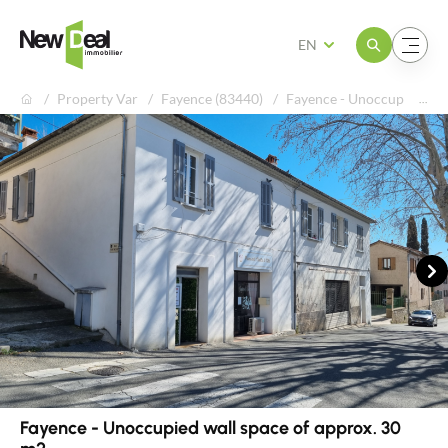
Open the menu
Open the menu
EN
Property Var
Fayence (83440)
Fayence - Unoccupied wal
Ne
Fayence - Unoccupied wall space of approx. 30