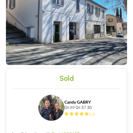
Contact an advisor
Estimate/Sell
Buy
Recruitment
Sold
News
Guides
Candy GABRY
06 89 06 57 30
5/5
Contact