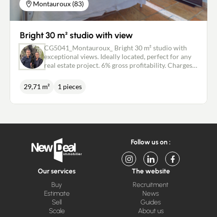
Montauroux (83)
Bright 30 m² studio with view
CG5041_Montauroux_ Bright 30 m² studio with
exceptional views. Ideally located, perfect for any
real estate project. 6% gross profitability. Charges:
co-ownership in the process of being created
Price: €95,000
29,71 m²
1 pieces
Follow us on :
Our services
The website
Buy
Recruitment
Estimate
News
Sell
Guides
Scale
About us