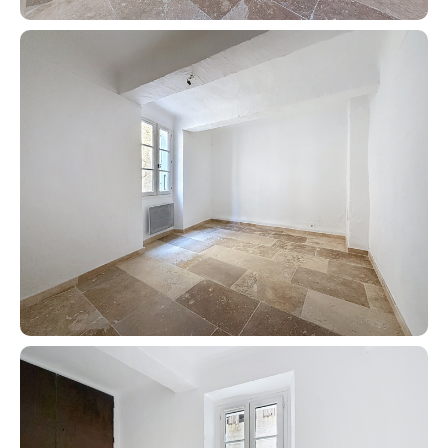
Contact an advisor
Estimate/Sell
Buy
Recruitment
News