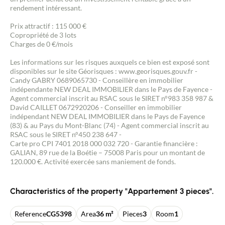
rendement intéressant.
Prix attractif : 115 000 €
Copropriété de 3 lots
Charges de 0 €/mois
Les informations sur les risques auxquels ce bien est exposé sont
disponibles sur le site Géorisques : www.georisques.gouv.fr -
Candy GABRY 0689065730 - Conseillère en immobilier
indépendante NEW DEAL IMMOBILIER dans le Pays de Fayence -
Agent commercial inscrit au RSAC sous le SIRET n°983 358 987 &
David CAILLET 0672920206 - Conseiller en immobilier
indépendant NEW DEAL IMMOBILIER dans le Pays de Fayence
(83) & au Pays du Mont-Blanc (74) - Agent commercial inscrit au
RSAC sous le SIRET n°450 238 647 -
Carte pro CPI 7401 2018 000 032 720 - Garantie financière :
GALIAN, 89 rue de la Boétie – 75008 Paris pour un montant de
120.000 €. Activité exercée sans maniement de fonds.
Characteristics of the property "Appartement 3 pieces".
Reference
CG5398
Area
36 m²
Pieces
3
Room
1