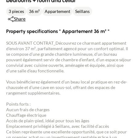
bedrooms + room and cellar
3 pieces
36 m²
Appartement
Seillans
Share
Property specifications " Appartement 36 m² "
SOUS AVANT CONTRAT_Découvrez ce charmant appartement
d’environ 37 m², parfaitement agencé pour un confort optimal. Il
se compose d’une grande chambre lumineuse, d’un bureau
pouvant également servir de chambre d’enfant, d’un espace séjour
convivial avec cuisine ouverte, aménagée et équipée, ainsi que
d’une salle d’eau fonctionnelle.
Vous bénéficierez également d’un beau local pratique en rez-de-
chaussée et d’une cave en sous-sol, offrant des espaces de
rangement supplémentaires.
Points forts :
Aucun frais de charges
Chauffage électrique
Accès de plain-pied, idéal pour tous les âges
Emplacement privilégié à Seillans, avec facilité d’accès
Ce bien représente une excellente opportunité, que ce soit pour
un premier achat ou un investissement rentable grâce à un