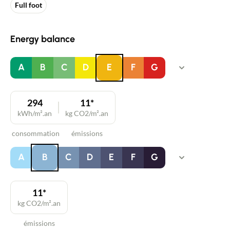
Full foot
Energy balance
A
B
C
D
E
F
G
294
11*
kWh/m².an
kg CO2/m².an
consommation
émissions
A
B
C
D
E
F
G
11*
kg CO2/m².an
émissions