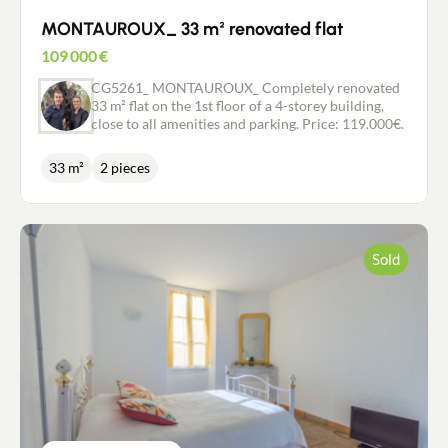
MONTAUROUX_ 33 m² renovated flat
109 000
€
CG5261_ MONTAUROUX_ Completely renovated
33 m² flat on the 1st floor of a 4-storey building,
close to all amenities and parking. Price: 119.000€.
33 m²
2 pieces
Sold