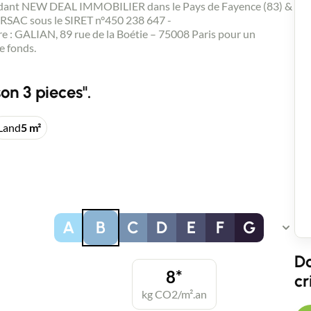
ndant NEW DEAL IMMOBILIER dans le Pays de Fayence (83) &
 RSAC sous le SIRET n°450 238 647 -
e : GALIAN, 89 rue de la Boétie – 75008 Paris pour un
e fonds.
on 3 pieces".
Contact an advisor
Land
5 m²
Estimate/Sell
Buy
A
B
C
D
E
F
G
Do
Recruitment
8*
cr
kg CO2/m².an