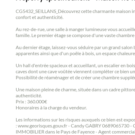
CG5432_SEILLANS_Découvrez cette charmante maison individ
confort et authenticité.
Au rez-de-rue, une salle à manger lumineuse vous accueille
famille. Le premier étage se compose d'une vaste chambre 
Au dernier étage, laissez-vous séduire par un grand salon
apparentes ainsi que d'un poêle à bois, un espace chaleureu
Un hall d'entrée spacieux et accueillant, un escalier en boi
caves dont une cave voûtée viennent compléter ce bien un
Possibilité de réaménager et de créer une chambre supplé
Une maison pleine de charme, située dans un cadre pittoresq
authenticité.
Prix : 360.000€
Honoraires à la charge du vendeur.
Les informations sur les risques auxquels ce bien est expo
: www.georisques.gouv.fr - Candy GABRY 0689065730 - 
IMMOBILIER dans le Pays de Fayence - Agent commercial 