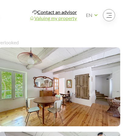
Contact an advisor
Open the menu
EN
Valuing my property
verlooked