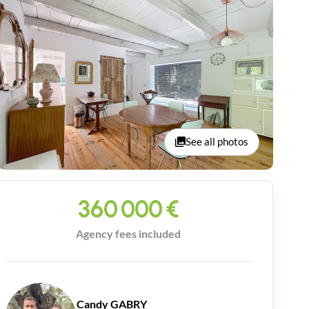
See all photos
360 000
€
Agency fees included
Candy GABRY