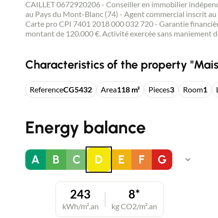
CAILLET 0672920206 - Conseiller en immobilier indépe
au Pays du Mont-Blanc (74) - Agent commercial inscrit au
Carte pro CPI 7401 2018 000 032 720 - Garantie financièr
montant de 120.000 €. Activité exercée sans maniement d
Characteristics of the property "Mais
Reference
CG5432
Area
118 m²
Pieces
3
Room
1
Energy balance
A
B
C
D
E
F
G
243
8*
kWh/m².an
kg CO2/m².an