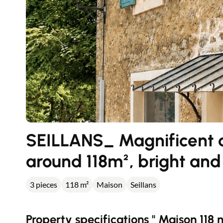
SEILLANS_ Magnificent d
around 118m², bright and
3 pieces
118 m²
Maison
Seillans
Property specifications " Maison 118 m