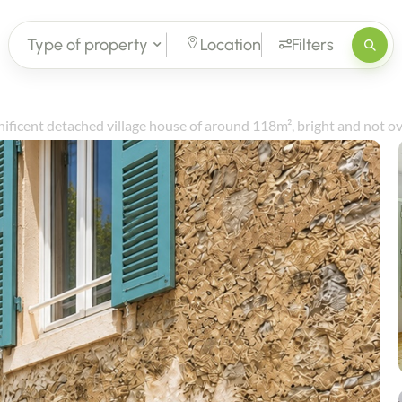
Type of property
Location
Filters
ficent detached village house of around 118m², bright and not o