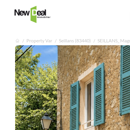
Property Var
Seillans (83440)
SEILLANS_ Magni