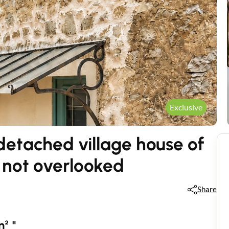
Exclusive
etached village house of
 not overlooked
Share
² "