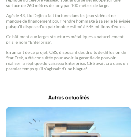
surface de 260 mètres de long par 100 mètres de large.
Agé de 43, Liu Dejin a fait fortune dans les jeux vidéo et ne
manque de financement pour rendre hommage à sa série télévisée
puisqu'il dispose d'un patrimoine estimé à 545 millions d'euros.
Ce bâtiment aux larges structures métalliques a naturellement
pris le nom "Enterprise".
Contacter un conseiller
En amont de ce projet, CBS, disposant des droits de diffusion de
Star Trek, a été consultée pour avoir la garantie de pouvoir
réaliser la réplique du vaisseau Enterprise. CBS avait cru dans un
Estimer/Vendre
premier temps qu'il s'agissait d'une blague!
Acheter
Recrutement
Autres actualités
Actualités
Guides