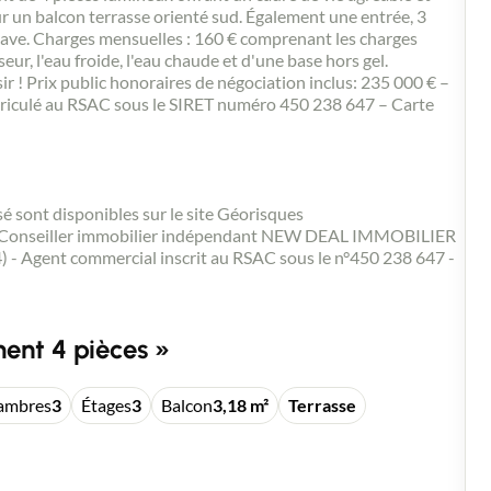
r un balcon terrasse orienté sud. Également une entrée, 3
cave. Charges mensuelles : 160 € comprenant les charges
ur, l'eau froide, l'eau chaude et d'une base hors gel.
r ! Prix public honoraires de négociation inclus: 235 000 € –
triculé au RSAC sous le SIRET numéro 450 238 647 – Carte
sé sont disponibles sur le site Géorisques
- Conseiller immobilier indépendant NEW DEAL IMMOBILIER
) - Agent commercial inscrit au RSAC sous le n°450 238 647 -
ent 4 pièces »
ambres
3
Étages
3
Balcon
3,18 m²
Terrasse