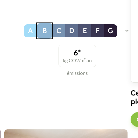
A
B
C
D
E
F
G
6*
kg CO2/m².an
émissions
Ce
pl