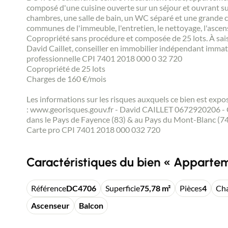
composé d'une cuisine ouverte sur un séjour et ouvrant su
chambres, une salle de bain, un WC séparé et une grande 
communes de l'immeuble, l'entretien, le nettoyage, l'ascense
Copropriété sans procédure et composée de 25 lots. À saisi
David Caillet, conseiller en immobilier indépendant imma
professionnelle CPI 7401 2018 000 0 32 720
Copropriété de 25 lots
Charges de 160 €/mois
Les informations sur les risques auxquels ce bien est expo
: www.georisques.gouv.fr - David CAILLET 0672920206 
dans le Pays de Fayence (83) & au Pays du Mont-Blanc (74
Carte pro CPI 7401 2018 000 032 720
Caractéristiques du bien « Appartem
Référence
DC4706
Superficie
75,78 m²
Pièces
4
Ch
Ascenseur
Balcon