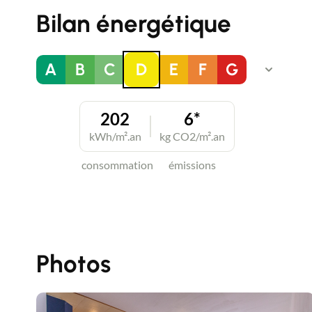
Bilan énergétique
A
B
C
D
E
F
G
202
6*
kWh/m².an
kg CO2/m².an
consommation
émissions
Photos