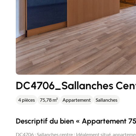
DC4706_Sallanches Cent
4 pièces
75,78 m²
Appartement
Sallanches
Descriptif du bien « Appartement 75
DC4706 : Sallanches centre : Idéalement situé, appartemen