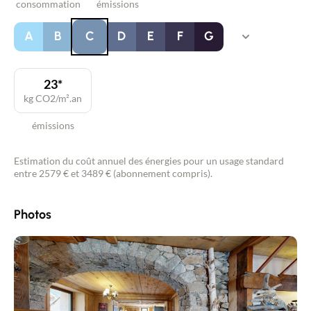
consommation
émissions
A
B
C
D
E
F
G
23*
kg CO2/m².an
émissions
Estimation du coût annuel des énergies pour un usage standard
entre 2579 € et 3489 € (abonnement compris).
Photos