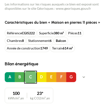
Les informations sur les risques auxquels ce bien est exposé sont
disponibles sur le site Géorisques : www.georisques.gouv.fr
Caractéristiques du bien « Maison en pierres 11 pièces »
Référence
CGI5222
Superficie
380 m²
Pièces
11
Chambres
8
Stationnement
6
Balcon
Année de construction
1749
Terrain
614 m²
Bilan énergétique
A
B
C
D
E
F
G
100
23*
kWh/m².an
kg CO2/m².an