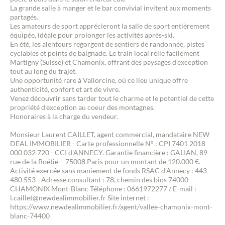
La grande salle à manger et le bar convivial invitent aux moments
partagés.
Les amateurs de sport apprécieront la salle de sport entièrement
équipée, idéale pour prolonger les activités après-ski.
En été, les alentours regorgent de sentiers de randonnée, pistes
cyclables et points de baignade. Le train local relie facilement
Martigny (Suisse) et Chamonix, offrant des paysages d’exception
tout au long du trajet.
Une opportunité rare à Vallorcine, où ce lieu unique offre
authenticité, confort et art de vivre.
Venez découvrir sans tarder tout le charme et le potentiel de cette
propriété d'exception au coeur des montagnes.
Honoraires à la charge du vendeur.
Monsieur Laurent CAILLET, agent commercial, mandataire NEW
DEAL IMMOBILIER - Carte professionnelle N° : CPI 7401 2018
000 032 720 - CCI d'ANNECY. Garantie financière : GALIAN, 89
rue de la Boétie – 75008 Paris pour un montant de 120.000 €.
Activité exercée sans maniement de fonds RSAC d’Annecy : 443
480 553 - Adresse consultant : 78, chemin des bios 74000
CHAMONIX Mont-Blanc Téléphone : 0661972277 / E-mail :
l.caillet@newdealimmobilier.fr Site internet :
https://www.newdealimmobilier.fr/agent/vallee-chamonix-mont-
blanc-74400