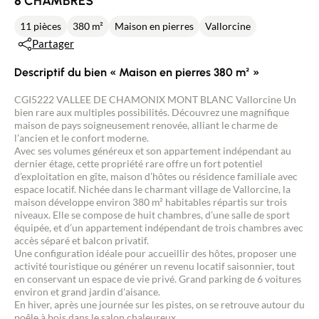
8 CHAMBRES
11 pièces
380 m²
Maison en pierres
Vallorcine
Partager
Descriptif du bien « Maison en pierres 380 m² »
CGI5222 VALLEE DE CHAMONIX MONT BLANC Vallorcine Un
bien rare aux multiples possibilités. Découvrez une magnifique
maison de pays soigneusement renovée, alliant le charme de
l’ancien et le confort moderne.
Avec ses volumes généreux et son appartement indépendant au
dernier étage, cette propriété rare offre un fort potentiel
d’exploitation en gîte, maison d’hôtes ou résidence familiale avec
espace locatif. Nichée dans le charmant village de Vallorcine, la
maison développe environ 380 m² habitables répartis sur trois
niveaux. Elle se compose de huit chambres, d’une salle de sport
équipée, et d’un appartement indépendant de trois chambres avec
accès séparé et balcon privatif.
Une configuration idéale pour accueillir des hôtes, proposer une
activité touristique ou générer un revenu locatif saisonnier, tout
en conservant un espace de vie privé. Grand parking de 6 voitures
environ et grand jardin d'aisance.
En hiver, après une journée sur les pistes, on se retrouve autour du
poêle à bois dans le salon chaleureux.