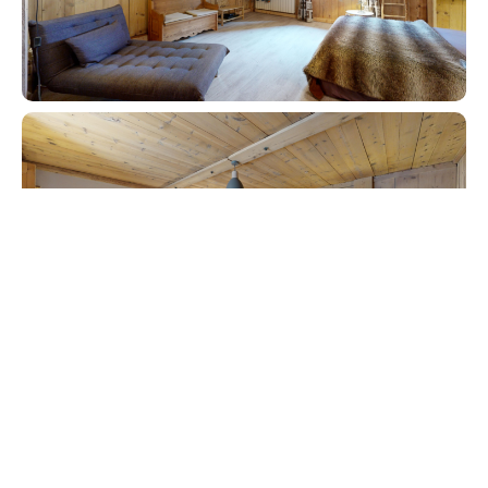
1 370 000
€
1 370 000
€
Frais d'agence inclus