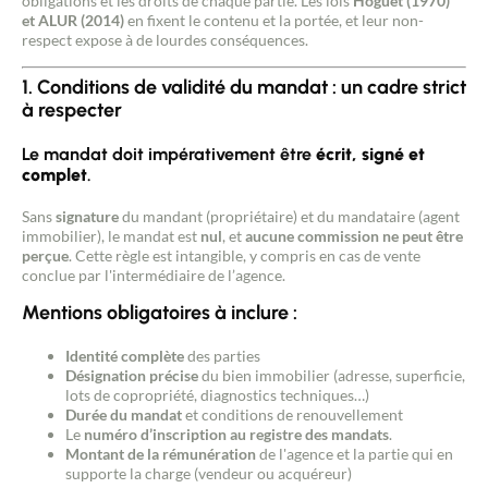
obligations et les droits de chaque partie. Les lois
Hoguet (1970)
et
ALUR (2014)
en fixent le contenu et la portée, et leur non-
respect expose à de lourdes conséquences.
1. Conditions de validité du mandat : un cadre strict
à respecter
Le mandat doit impérativement être
écrit, signé et
complet
.
Sans
signature
du mandant (propriétaire) et du mandataire (agent
immobilier), le mandat est
nul
, et
aucune commission ne peut être
perçue
. Cette règle est intangible, y compris en cas de vente
conclue par l'intermédiaire de l’agence.
Mentions obligatoires à inclure :
Identité complète
des parties
Désignation précise
du bien immobilier (adresse, superficie,
lots de copropriété, diagnostics techniques…)
Durée du mandat
et conditions de renouvellement
Le
numéro d’inscription au registre des mandats
.
Montant de la rémunération
de l'agence et la partie qui en
supporte la charge (vendeur ou acquéreur)