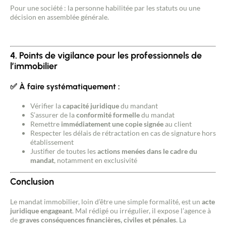
Pour une société : la personne habilitée par les statuts ou une
Contacter un conseiller
décision en assemblée générale.
Estimer/Vendre
4. Points de vigilance pour les professionnels de
Acheter
l’immobilier
✅ À faire systématiquement :
Recrutement
Vérifier la
capacité juridique
du mandant
S’assurer de la
Actualités
conformité formelle
du mandat
Remettre
immédiatement une copie signée
au client
Respecter les délais de rétractation en cas de signature hors
Guides
établissement
Justifier de toutes les
actions menées dans le cadre du
mandat
, notamment en exclusivité
Contact
Conclusion
Le mandat immobilier, loin d’être une simple formalité, est un
acte
juridique engageant
. Mal rédigé ou irrégulier, il expose l’agence à
de
graves conséquences financières, civiles et pénales
. La