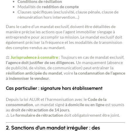
Conditions de résiliation
Modalités de
reddition de compte
Clauses spécifiques (exclusivité, clause pénale, clause de
rémunération hors intervention…)
Dans le cadre d'un mandat exclusif, doivent être détaillées de
manière précise les actions que l’agent immobilier s’engage à
entreprendre pour accomplir sa mission. Le mandat exclusif doit
également préciser la fréquence et les modalités de transmission
des comptes-rendus au mandant.
⚖️
Jurisprudence à connaître
: Toujours en cas de mandat exclusif,
l’agence doit justifier de ses diligences
. Un manquement (absence
de publicité, de visites, de communication) peut entraîner la
résiliation anticipée du mandat
, voire
la condamnation de l’agence
à indemniser le vendeur
.
Cas particulier : signature hors établissement
Depuis la loi ALUR et l’harmonisation avec le
Code de la
consommation
, un mandat signé
à domicile ou en ligne
est soumis
au
droit de rétractation de 14 jours
.
⚠️ Le
formulaire de rétractation
doit obligatoirement être joint.
2. Sanctions d’un mandat irrégulier : des