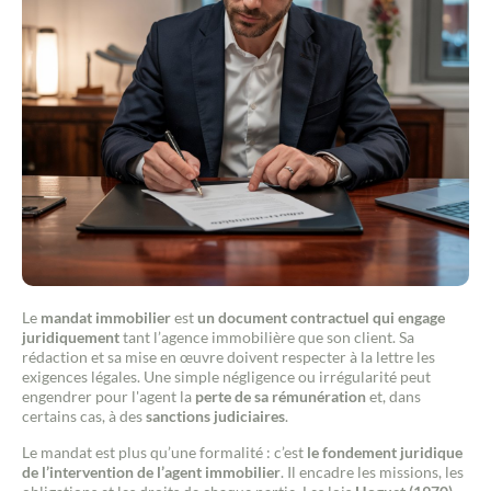
Le
mandat immobilier
est
un document contractuel qui engage
juridiquement
tant l’agence immobilière que son client. Sa
rédaction et sa mise en œuvre doivent respecter à la lettre les
exigences légales. Une simple négligence ou irrégularité peut
engendrer pour l'agent la
perte de sa rémunération
et, dans
certains cas, à des
sanctions judiciaires
.
Le mandat est plus qu’une formalité : c’est
le fondement juridique
de l’intervention de l’agent immobilier
. Il encadre les missions, les