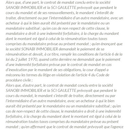
Alors que, d'une part, le contrat de mandat conclu entre la société
SANOBI IMMOBILIER et la SCI GAULETTE prévoyait que pendant le
cours du mandat et de ses renouvellements, le mandant s'interdit de
traiter, directement ou par l'intermédiaire d'un autre mandataire, avec un
acheteur à qui le bien aurait été présenté par le mandataire ou un
mandataire substitué ; qu'en cas de non respect de cette clause, le
mandataire a droit à une indemnité forfaitaire, à la charge du mandant
dont le montant est égal à celui de la rémunération toutes taxes
comprises du mandataire prévue au présent mandat ; qu'en énonçant que
la société SONABI IMMOBILIER demandait le paiement de sa
rémunération et devait, à ce titre, remplir les conditions de l'article 6 de la
loi du 2 juillet 1970, quand cette dernière ne demandait que le paiement
d'une indemnité forfaitaire prévue par le contrat de mandat en cas
d'inexécution par le mandant de ses obligations, la cour d'appel a
méconnu les termes du litige en violation de l'article 4 du Code de
procédure civile ;
Alors que, d'autre part, le contrat de mandat conclu entre la société
SANOBI IMMOBILIER et la SCI GAULETTE prévoyait que pendant le
cours du mandat, le mandant s'interdit de traiter, directement ou par
l'intermédiaire d'un autre mandataire, avec un acheteur à qui le bien
aurait été présenté par le mandataire ou un mandataire substitué ; qu'en
cas de non-respect de cette clause, le mandataire a droit à une indemnité
forfaitaire, à la charge du mandant dont le montant est égal à celui de la
rémunération toutes taxes comprises du mandataire prévue au présent
mandat ; qu'en affirmant que le contrat de mandat prévoyait que l'agence