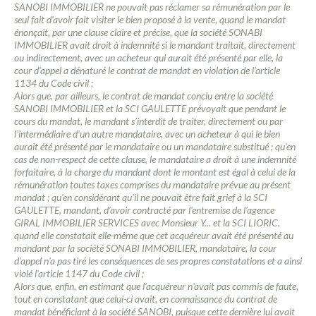
SANOBI IMMOBILIER ne pouvait pas réclamer sa rémunération par le
seul fait d'avoir fait visiter le bien proposé à la vente, quand le mandat
énonçait, par une clause claire et précise, que la société SONABI
IMMOBILIER avait droit à indemnité si le mandant traitait, directement
ou indirectement, avec un acheteur qui aurait été présenté par elle, la
cour d'appel a dénaturé le contrat de mandat en violation de l'article
1134 du Code civil ;
Alors que, par ailleurs, le contrat de mandat conclu entre la société
SANOBI IMMOBILIER et la SCI GAULETTE prévoyait que pendant le
cours du mandat, le mandant s'interdit de traiter, directement ou par
l'intermédiaire d'un autre mandataire, avec un acheteur à qui le bien
aurait été présenté par le mandataire ou un mandataire substitué ; qu'en
cas de non-respect de cette clause, le mandataire a droit à une indemnité
forfaitaire, à la charge du mandant dont le montant est égal à celui de la
rémunération toutes taxes comprises du mandataire prévue au présent
mandat ; qu'en considérant qu'il ne pouvait être fait grief à la SCI
GAULETTE, mandant, d'avoir contracté par l'entremise de l'agence
GIRAL IMMOBILIER SERVICES avec Monsieur Y... et la SCI LIORIC,
quand elle constatait elle-même que cet acquéreur avait été présenté au
mandant par la société SONABI IMMOBILIER, mandataire, la cour
d'appel n'a pas tiré les conséquences de ses propres constatations et a ainsi
violé l'article 1147 du Code civil ;
Alors que, enfin, en estimant que l'acquéreur n'avait pas commis de faute,
tout en constatant que celui-ci avait, en connaissance du contrat de
mandat bénéficiant à la société SANOBI, puisque cette dernière lui avait