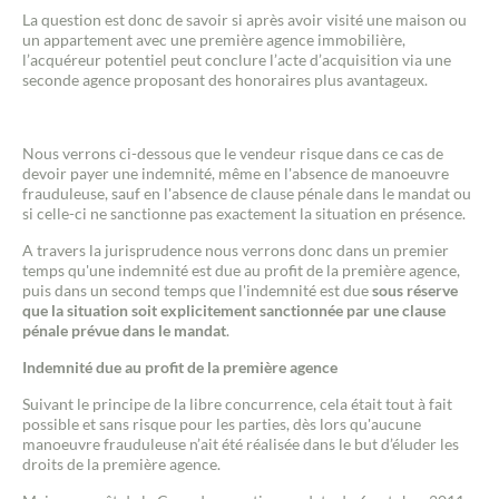
La question est donc de savoir si après avoir visité une maison ou
un appartement avec une première agence immobilière,
l’acquéreur potentiel peut conclure l’acte d’acquisition via une
seconde agence proposant des honoraires plus avantageux.
Nous verrons ci-dessous que le vendeur risque dans ce cas de
devoir payer une indemnité, même en l'absence de manoeuvre
frauduleuse, sauf en l'absence de clause pénale dans le mandat ou
si celle-ci ne sanctionne pas exactement la situation en présence.
A travers la jurisprudence nous verrons donc dans un premier
temps qu'une indemnité est due au profit de la première agence,
puis dans un second temps que l'indemnité est due
sous réserve
que la situation soit explicitement sanctionnée par une clause
pénale prévue dans le mandat
.
Indemnité due au profit de la première agence
Suivant le principe de la libre concurrence, cela était tout à fait
possible et sans risque pour les parties, dès lors qu'aucune
manoeuvre frauduleuse n’ait été réalisée dans le but d’éluder les
droits de la première agence.