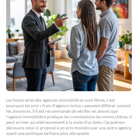
Les honoraires des agences immobilières sont libres, c’est
pourquoi les prix « frais d’agence inclus » peuvent différer suivant
les annonces. S’il est recommandé de vérifier en amont que
l'agence immobilière pratique les commissions les moins chères, il
peut arriver qu’ultérieurement à la visite d’un bien, l'acquéreur
découvre celui-ci proposé à un prix moindre par une autre agence
ayant une politique tarifaire plus attrayante.