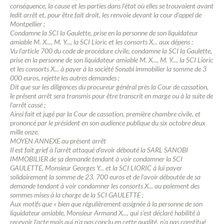
conséquence, la cause et les parties dans l'état où elles se trouvaient avant
ledit arrêt et, pour être fait droit, les renvoie devant la cour d'appel de
Montpellier ;
Condamne la SCI la Gaulette, prise en la personne de son liquidateur
Contacter un conseiller
amiable M. X..., M. Y..., la SCI Lioric et les consorts X... aux dépens ;
Vu l'article 700 du code de procédure civile, condamne la SCI la Gaulette,
prise en la personne de son liquidateur amiable M. X..., M. Y..., la SCI Lioric
Estimer/Vendre
et les consorts X... à payer à la société Sonabi immobilier la somme de 3
000 euros, rejette les autres demandes ;
Dit que sur les diligences du procureur général près la Cour de cassation,
Acheter
le présent arrêt sera transmis pour être transcrit en marge ou à la suite de
l'arrêt cassé ;
Ainsi fait et jugé par la Cour de cassation, première chambre civile, et
Recrutement
prononcé par le président en son audience publique du six octobre deux
mille onze.
MOYEN ANNEXE au présent arrêt
Actualités
Il est fait grief à l'arrêt attaqué d'avoir débouté la SARL SANOBI
IMMOBILIER de sa demande tendant à voir condamner la SCI
GAULETTE, Monsieur Georges Y... et la SCI LIORIC à lui payer
Guides
solidairement la somme de 23. 700 euros et de l'avoir déboutée de sa
demande tendant à voir condamner les consorts X... au paiement des
sommes mises à la charge de la SCI GAULETTE ;
Contact
Aux motifs que « bien que régulièrement assignée à la personne de son
liquidateur amiable, Monsieur Armand X..., qui s'est déclaré habilité à
recevoir l'acte mais qui n'a pas conclu en cette qualité, n'a pas constitué