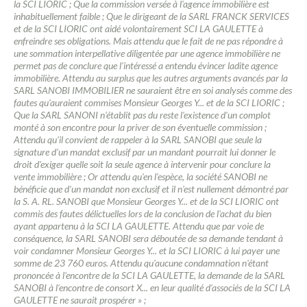
la SCI LIORIC ; Que la commission versée à l'agence immobilière est
inhabituellement faible ; Que le dirigeant de la SARL FRANCK SERVICES
et de la SCI LIORIC ont aidé volontairement SCI LA GAULETTE à
enfreindre ses obligations. Mais attendu que le fait de ne pas répondre à
une sommation interpellative diligentée par une agence immobilière ne
permet pas de conclure que l'intéressé a entendu évincer ladite agence
immobilière. Attendu au surplus que les autres arguments avancés par la
SARL SANOBI IMMOBILIER ne sauraient être en soi analysés comme des
fautes qu'auraient commises Monsieur Georges Y... et de la SCI LIORIC ;
Que la SARL SANONI n'établit pas du reste l'existence d'un complot
monté à son encontre pour la priver de son éventuelle commission ;
Attendu qu'il convient de rappeler à la SARL SANOBI que seule la
signature d'un mandat exclusif par un mandant pourrait lui donner le
droit d'exiger quelle soit la seule agence à intervenir pour conclure la
vente immobilière ; Or attendu qu'en l'espèce, la société SANOBI ne
bénéficie que d'un mandat non exclusif et il n'est nullement démontré par
la S. A. RL. SANOBI que Monsieur Georges Y... et de la SCI LIORIC ont
commis des fautes délictuelles lors de la conclusion de l'achat du bien
ayant appartenu à la SCI LA GAULETTE. Attendu que par voie de
conséquence, la SARL SANOBI sera déboutée de sa demande tendant à
voir condamner Monsieur Georges Y... et la SCI LIORIC à lui payer une
somme de 23 760 euros. Attendu qu'aucune condamnation n'étant
prononcée à l'encontre de la SCI LA GAULETTE, la demande de la SARL
SANOBI à l'encontre de consort X... en leur qualité d'associés de la SCI LA
GAULETTE ne saurait prospérer » ;