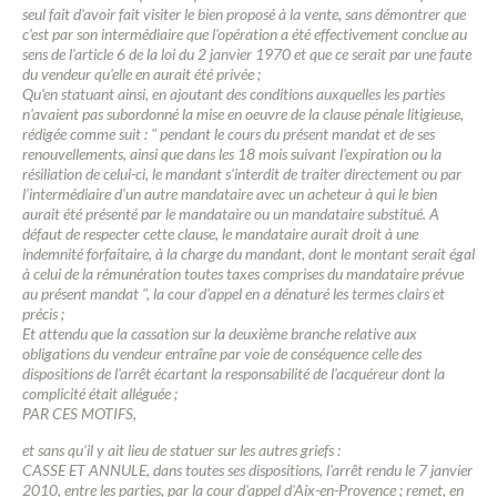
seul fait d'avoir fait visiter le bien proposé à la vente, sans démontrer que
c'est par son intermédiaire que l'opération a été effectivement conclue au
sens de l'article 6 de la loi du 2 janvier 1970 et que ce serait par une faute
du vendeur qu'elle en aurait été privée ;
Qu'en statuant ainsi, en ajoutant des conditions auxquelles les parties
n'avaient pas subordonné la mise en oeuvre de la clause pénale litigieuse,
rédigée comme suit : " pendant le cours du présent mandat et de ses
renouvellements, ainsi que dans les 18 mois suivant l'expiration ou la
résiliation de celui-ci, le mandant s'interdit de traiter directement ou par
l'intermédiaire d'un autre mandataire avec un acheteur à qui le bien
aurait été présenté par le mandataire ou un mandataire substitué. A
défaut de respecter cette clause, le mandataire aurait droit à une
indemnité forfaitaire, à la charge du mandant, dont le montant serait égal
à celui de la rémunération toutes taxes comprises du mandataire prévue
au présent mandat ", la cour d'appel en a dénaturé les termes clairs et
précis ;
Et attendu que la cassation sur la deuxième branche relative aux
obligations du vendeur entraîne par voie de conséquence celle des
dispositions de l'arrêt écartant la responsabilité de l'acquéreur dont la
complicité était alléguée ;
PAR CES MOTIFS,
et sans qu'il y ait lieu de statuer sur les autres griefs :
CASSE ET ANNULE, dans toutes ses dispositions, l'arrêt rendu le 7 janvier
2010, entre les parties, par la cour d'appel d'Aix-en-Provence ; remet, en