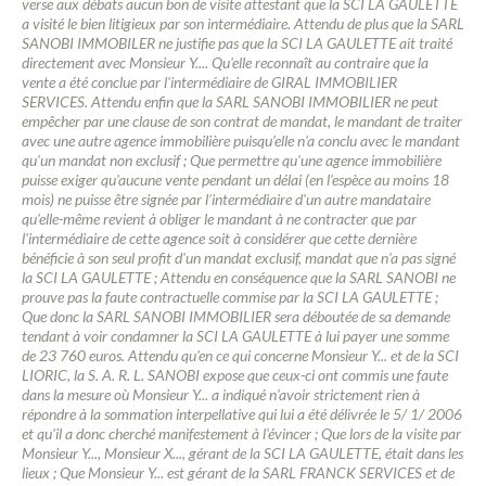
verse aux débats aucun bon de visite attestant que la SCI LA GAULETTE
a visité le bien litigieux par son intermédiaire. Attendu de plus que la SARL
SANOBI IMMOBILER ne justifie pas que la SCI LA GAULETTE ait traité
directement avec Monsieur Y.... Qu'elle reconnaît au contraire que la
vente a été conclue par l'intermédiaire de GIRAL IMMOBILIER
SERVICES. Attendu enfin que la SARL SANOBI IMMOBILIER ne peut
empêcher par une clause de son contrat de mandat, le mandant de traiter
avec une autre agence immobilière puisqu'elle n'a conclu avec le mandant
qu'un mandat non exclusif ; Que permettre qu'une agence immobilière
puisse exiger qu'aucune vente pendant un délai (en l'espèce au moins 18
mois) ne puisse être signée par l'intermédiaire d'un autre mandataire
qu'elle-même revient à obliger le mandant à ne contracter que par
l'intermédiaire de cette agence soit à considérer que cette dernière
bénéficie à son seul profit d'un mandat exclusif, mandat que n'a pas signé
la SCI LA GAULETTE ; Attendu en conséquence que la SARL SANOBI ne
prouve pas la faute contractuelle commise par la SCI LA GAULETTE ;
Que donc la SARL SANOBI IMMOBILIER sera déboutée de sa demande
tendant à voir condamner la SCI LA GAULETTE à lui payer une somme
de 23 760 euros. Attendu qu'en ce qui concerne Monsieur Y... et de la SCI
LIORIC, la S. A. R. L. SANOBI expose que ceux-ci ont commis une faute
dans la mesure où Monsieur Y... a indiqué n'avoir strictement rien à
répondre à la sommation interpellative qui lui a été délivrée le 5/ 1/ 2006
et qu'il a donc cherché manifestement à l'évincer ; Que lors de la visite par
Monsieur Y..., Monsieur X..., gérant de la SCI LA GAULETTE, était dans les
lieux ; Que Monsieur Y... est gérant de la SARL FRANCK SERVICES et de