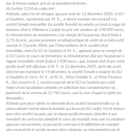
Sur le moyen unique, pris en sa deuxième branche :
Vu l'article 1134 du code civil ;
Attendu, selon l'arrêt attaqué, que par acte du 12 décembre 2005, la SCI
la Gaulette, représentée par M. X..., a donné mandat non exclusif à la
société Sonabi immobilier (la société Sonabi) de vendre un local à usage de
bureaux situé à Villeneuve Loubet au prix net vendeur de 198 000 euros,
la rémunération du mandataire, à la charge de l'acquéreur, étant fixée à
12 % du prix ; qu'une promesse synallagmatique de vente de ce bien a été
conclue le 3 janvier 2006, par l'intermédiaire de la société Giral
immobilier, entre la SCI la Gaulette et M. Y..., agissant pour le compte de
la SCI Lioric en cours de formation, la rémunération dûe par l'acquéreur à
l'agent immobilier étant fixée à 5 000 euros ; que, faisant état d'une visite
qu'elle avait fait effectuer à M. Y... le 12 décembre 2005, dont elle avait
informé son mandant le 14 décembre, la société Sonabi a assigné les SCI
la Gaulette et Lioric, M. Y... et M. X..., Mme Danièle X... et Mme Florence
X... (les consorts X...), anciens associés de la SCI la Gaulette qui a fait
l'objet d'une liquidation amiable, en sollicitant leur condamnation au
paiement de la somme de 23 760 euros ; que la cour d'appel a rejeté ses
demandes ;
Attendu que pour rejeter la demande de la société Sanobi fondée sur la
clause pénale insérée dans le mandat qui lui avait été confié, l'arrêt énonce
que cette société ne peut, par la clause qu'elle invoque, interdire à son
mandant de contracter pendant le cours du mandat avec une ou plusieurs
agences concurrentes, ce qui serait contraire à la définition du mandat
sans exclusivité et qu'elle ne peut donc réclamer sa rémunération par le