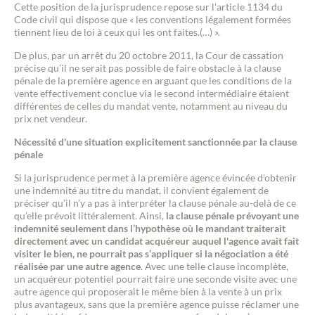
Cette position de la jurisprudence repose sur l'article 1134 du
Code civil qui dispose que « les conventions légalement formées
tiennent lieu de loi à ceux qui les ont faites.(…) ».
De plus, par un arrêt du 20 octobre 2011, la Cour de cassation
précise qu’il ne serait pas possible de faire obstacle à la clause
pénale de la première agence en arguant que les conditions de la
vente effectivement conclue via le second intermédiaire étaient
différentes de celles du mandat vente, notamment au niveau du
prix net vendeur.
Nécessité d'une situation explicitement sanctionnée par la clause
pénale
Si la jurisprudence permet à la première agence évincée d'obtenir
une indemnité au titre du mandat, il convient également de
préciser qu’il n’y a pas à interpréter la clause pénale au-delà de ce
qu’elle prévoit littéralement. Ainsi,
la clause pénale prévoyant une
indemnité seulement dans l’hypothèse où le mandant traiterait
directement avec un candidat acquéreur auquel l'agence avait fait
visiter le bien, ne pourrait pas s’appliquer si la négociation a été
réalisée par une autre agence
. Avec une telle clause incomplète,
un acquéreur potentiel pourrait faire une seconde visite avec une
autre agence qui proposerait le même bien à la vente à un prix
plus avantageux, sans que la première agence puisse réclamer une