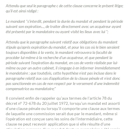
Attendu que seul le paragraphe c de cette clause concerne le présent litige;
qu'il est ainsi rédigé :
Le mandant "s'interdit, pendant la durée du mandat et pendant la période
suivant son expiration..., de traiter directement avec un acquéreur ayant
été présenté par le mandataire ou ayant visité les lieux avec lui ";
Attendu que le paragraphe suivant relatif aux obligations du mandant
stipule qu'après expiration du mandat, et pour les cas où le bien seraient
toujours disponibles à la vente, le mandant retrouvera la faculté de
procéder lui-même à la recherche d'un acquéreur, et que pendant la
période suivant l'expiration du mandat, en cas de vente réalisée par lui-
même ou par un autre cabinet, il s'engage à en informer immédiatement
le mandataire ; que toutefois, cette hypothèse n'est pas incluse dans le
paragraphe relatif aux cas d'application de la clause pénale et n'est donc
pas sanctionnée en cas de non respect par le versement d'une indemnité
compensatrice au mandataire;
"
Il convient enfin de rappeler qu’aux termes de l'article 78 du
décret n° 72-678 du 20 juillet 1972, lorsqu'un mandat est assorti
d'une clause pénale ou lorsqu'il comporte une clause aux termes
de laquelle une commission serait due par le mandant, même si
l'opération est conçue sans les soins de l'intermédiaire, cette
clause ne peut recevoir application que si elle résulte d'une