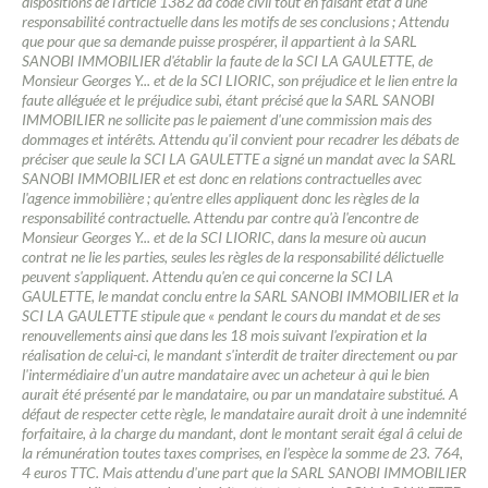
dispositions de l'article 1382 da code civil tout en faisant état d'une
responsabilité contractuelle dans les motifs de ses conclusions ; Attendu
que pour que sa demande puisse prospérer, il appartient à la SARL
SANOBI IMMOBILIER d'établir la faute de la SCI LA GAULETTE, de
Monsieur Georges Y... et de la SCI LIORIC, son préjudice et le lien entre la
faute alléguée et le préjudice subi, étant précisé que la SARL SANOBI
IMMOBILIER ne sollicite pas le paiement d'une commission mais des
dommages et intérêts. Attendu qu'il convient pour recadrer les débats de
préciser que seule la SCI LA GAULETTE a signé un mandat avec la SARL
SANOBI IMMOBILIER et est donc en relations contractuelles avec
l'agence immobilière ; qu'entre elles appliquent donc les règles de la
responsabilité contractuelle. Attendu par contre qu'à l'encontre de
Monsieur Georges Y... et de la SCI LIORIC, dans la mesure où aucun
contrat ne lie les parties, seules les règles de la responsabilité délictuelle
peuvent s'appliquent. Attendu qu'en ce qui concerne la SCI LA
GAULETTE, le mandat conclu entre la SARL SANOBI IMMOBILIER et la
SCI LA GAULETTE stipule que « pendant le cours du mandat et de ses
renouvellements ainsi que dans les 18 mois suivant l'expiration et la
réalisation de celui-ci, le mandant s'interdit de traiter directement ou par
l'intermédiaire d'un autre mandataire avec un acheteur à qui le bien
aurait été présenté par le mandataire, ou par un mandataire substitué. A
défaut de respecter cette règle, le mandataire aurait droit à une indemnité
forfaitaire, à la charge du mandant, dont le montant serait égal â celui de
la rémunération toutes taxes comprises, en l'espèce la somme de 23. 764,
4 euros TTC. Mais attendu d'une part que la SARL SANOBI IMMOBILIER