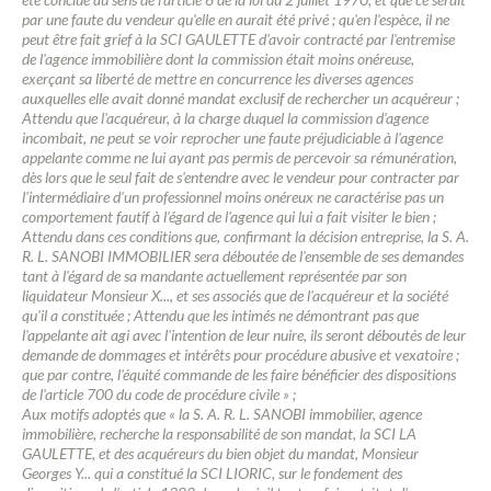
par une faute du vendeur qu'elle en aurait été privé ; qu'en l'espèce, il ne
peut être fait grief à la SCI GAULETTE d'avoir contracté par l'entremise
de l'agence immobilière dont la commission était moins onéreuse,
exerçant sa liberté de mettre en concurrence les diverses agences
auxquelles elle avait donné mandat exclusif de rechercher un acquéreur ;
Attendu que l'acquéreur, à la charge duquel la commission d'agence
incombait, ne peut se voir reprocher une faute préjudiciable à l'agence
appelante comme ne lui ayant pas permis de percevoir sa rémunération,
dès lors que le seul fait de s'entendre avec le vendeur pour contracter par
l'intermédiaire d'un professionnel moins onéreux ne caractérise pas un
comportement fautif à l'égard de l'agence qui lui a fait visiter le bien ;
Attendu dans ces conditions que, confirmant la décision entreprise, la S. A.
R. L. SANOBI IMMOBILIER sera déboutée de l'ensemble de ses demandes
tant à l'égard de sa mandante actuellement représentée par son
liquidateur Monsieur X..., et ses associés que de l'acquéreur et la société
qu'il a constituée ; Attendu que les intimés ne démontrant pas que
l'appelante ait agi avec l'intention de leur nuire, ils seront déboutés de leur
demande de dommages et intérêts pour procédure abusive et vexatoire ;
que par contre, l'équité commande de les faire bénéficier des dispositions
de l'article 700 du code de procédure civile » ;
Aux motifs adoptés que « la S. A. R. L. SANOBI immobilier, agence
immobilière, recherche la responsabilité de son mandat, la SCI LA
GAULETTE, et des acquéreurs du bien objet du mandat, Monsieur
Georges Y... qui a constitué la SCI LIORIC, sur le fondement des