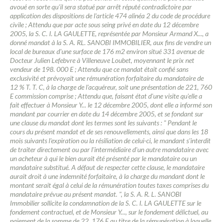
avoué en sorte qu'il sera statué par arrêt réputé contradictoire par
application des dispositions de l'article 474 alinéa 2 du code de procédure
civile ; Attendu que par acte sous seing privé en date du 12 décembre
2005, la S. C. I. LA GAULETTE, représentée par Monsieur Armand X..., a
donné mandat à la S. A. RL. SANOBI IMMOBILIER, aux fins de vendre un
local de bureaux d'une surface de 176 m2 environ situé 331 avenue de
Docteur Julien Lefebvre à Villeneuve Loubet, moyennant le prix net
vendeur de 198. 000 E ; Attendu que ce mandat était confié sans
exclusivité et prévoyait une rémunération forfaitaire du mandataire de
12 % T. T. C, à la charge de l'acquéreur, soit une présentation de 221, 760
E commission comprise ; Attendu que, faisant état d'une visite qu'elle a
fait effectuer à Monsieur Y... le 12 décembre 2005, dont elle a informé son
mandant par courrier en date du 14 décembre 2005, et se fondant sur
une clause du mandat dont les termes sont les suivants : " Pendant le
cours du présent mandat et de ses renouvellements, ainsi que dans les 18
mois suivants l'expiration ou la résiliation de celui-ci, le mandant s'interdit
de traiter directement ou par l'intermédiaire d'un autre mandataire avec
un acheteur à qui le bien aurait été présenté par le mandataire ou un
mandataire substitué. A défaut de respecter cette clause, le mandataire
aurait droit à une indemnité forfaitaire, à la charge du mandant dont le
montant serait égal à celui de la rémunération toutes taxes comprises du
mandataire prévue au présent mandat. ", la S. A. R. L. SANOBI
Immobilier sollicite la condamnation de la S. C. I. LA GAULETTE sur le
fondement contractuel, et de Monsieur Y..., sur le fondement délictuel, au
paiement de la somme de 22. 176 E au titre de la rémunération à laquelle