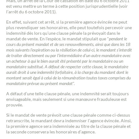
Mais, un arrêt de la Cour de cassation en date du 6 octobre 2011
est venu mettre un terme à cette position jurisprudentielle (voir
l’arrêt du 6 octobre 2011).
En effet, suivant cet arrêt, si la première agence évincée ne peut
plus revendiquer ses honoraires, elle peut toutefois percevoir une
indemnité dès lors qu’une clause pénale la prévoyait dans le
mandat de vente. En l'espèce, le mandat stipulait que "
pendant le
cours du présent mandat et de ses renouvellements, ainsi que dans les 18
mois suivants l'expiration ou la résiliation de celui-ci, le mandant s'interdit
de traiter directement ou par l'intermédiaire d'un autre mandataire avec
un acheteur à qui le bien aurait été présenté par le mandataire ou un
mandataire substitué. A défaut de respecter cette clause, le mandataire
aurait droit à une indemnité forfaitaire, à la charge du mandant dont le
montant serait égal à celui de la rémunération toutes taxes comprises du
mandataire prévue au présent mandat
".
A défaut d’une telle clause pénale, une indemnité serait toujours
envisageable, mais seulement si une manœuvre frauduleuse est
prouvée.
Si le mandat de vente prévoit une clause pénale comme ci-dessus
retranscrite, le mandant devra indemniser l’agence évincée. Ainsi,
la première agence sera indemnisée au titre de la clause pénale et
la seconde conservera les honoraires d’agence.