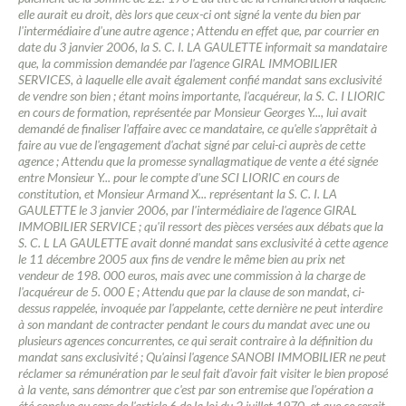
elle aurait eu droit, dès lors que ceux-ci ont signé la vente du bien par
l'intermédiaire d'une autre agence ; Attendu en effet que, par courrier en
date du 3 janvier 2006, la S. C. I. LA GAULETTE informait sa mandataire
que, la commission demandée par l'agence GIRAL IMMOBILIER
SERVICES, à laquelle elle avait également confié mandat sans exclusivité
de vendre son bien ; étant moins importante, l'acquéreur, la S. C. I LIORIC
en cours de formation, représentée par Monsieur Georges Y..., lui avait
demandé de finaliser l'affaire avec ce mandataire, ce qu'elle s'apprêtait à
faire au vue de l'engagement d'achat signé par celui-ci auprès de cette
agence ; Attendu que la promesse synallagmatique de vente a été signée
entre Monsieur Y... pour le compte d'une SCI LIORIC en cours de
constitution, et Monsieur Armand X... représentant la S. C. I. LA
GAULETTE le 3 janvier 2006, par l'intermédiaire de l'agence GIRAL
IMMOBILIER SERVICE ; qu'il ressort des pièces versées aux débats que la
S. C. L LA GAULETTE avait donné mandat sans exclusivité à cette agence
le 11 décembre 2005 aux fins de vendre le même bien au prix net
vendeur de 198. 000 euros, mais avec une commission à la charge de
l'acquéreur de 5. 000 E ; Attendu que par la clause de son mandat, ci-
dessus rappelée, invoquée par l'appelante, cette dernière ne peut interdire
à son mandant de contracter pendant le cours du mandat avec une ou
plusieurs agences concurrentes, ce qui serait contraire à la définition du
mandat sans exclusivité ; Qu'ainsi l'agence SANOBI IMMOBILIER ne peut
réclamer sa rémunération par le seul fait d'avoir fait visiter le bien proposé
à la vente, sans démontrer que c'est par son entremise que l'opération a
été conclue au sens de l'article 6 de la loi du 2 juillet 1970, et que ce serait