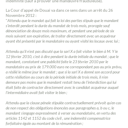
indemnité (sauf à prouver une manœuvre frauduleuse).
La Cour d’appel de Douai va dans ce sens dans un arrêt du 26
Novembre 2012 :
"
Attendu que le mandat qui fait la loi des parties stipule que le mandant
s'interdit pendant la durée du mandat de trois mois, prorogée sauf
dénonciation de douze mois maximum, et pendant une période de six
mois suivant son expiration, de traiter directement avec un acquéreur
ayant été présenté par le mandataire ou ayant visité les locaux avec lui ;
Attendu qu'il n'est pas discuté que la sarl X a fait visiter le bien à M. Y le
12 février 2010, c'est à dire pendant la durée initiale du mandat ; que le
mandant, constatant une publicité faite le 23 février 2010 par le
mandataire au prix de 179.000 euro ne correspondant pas au prix prévu,
a résilié le même jour le mandat ; que si la sarl X a donné son accord pour
cette résiliation au cours de la période initiale de trois mois, il n'en
demeure pas moins que le mandant restait tenu de l'interdiction qui lui
était faite de contracter directement avec le candidat acquéreur auquel
l'intermédiaire avait fait visiter le bien ;
Attendu que la clause pénale stipulée contractuellement prévoit qu'en cas
de non respect des obligations énoncées aux paragraphes a, b ou c, le
mandant s'engage expressément à verser au mandataire, en vertu des
articles 1142 et 1152 du code civil , une indemnité compensatrice
forfaitaire égale au montant de la rémunération ;