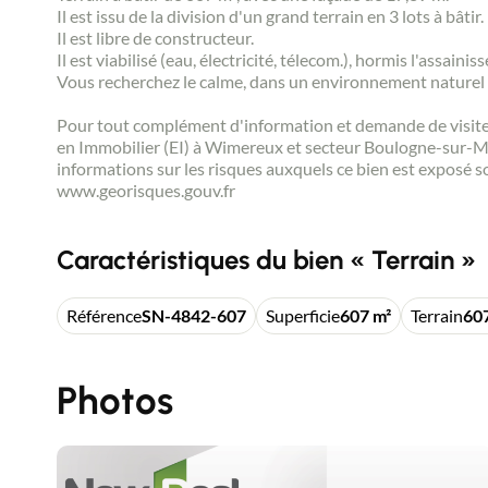
Il est issu de la division d'un grand terrain en 3 lots à bâtir.
Il est libre de constructeur.
Il est viabilisé (eau, électricité, télecom.), hormis l'assai
Vous recherchez le calme, dans un environnement naturel 
Pour tout complément d'information et demande de visite,
en Immobilier (EI) à Wimereux et secteur Boulogne-sur-Me
informations sur les risques auxquels ce bien est exposé so
www.georisques.gouv.fr
Caractéristiques du bien « Terrain »
Référence
SN-4842-607
Superficie
607 m²
Terrain
60
Photos