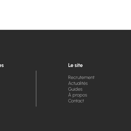
es
Le site
Recrutement
Actualités
Guides
À propos
Contact