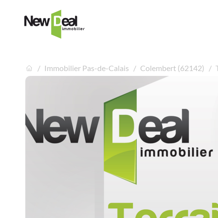
Immobilier Pas-de-Calais
Colembert (62142)