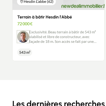
Hesdin L'abbe (62)
Terrain à bâtir Hesdin l'Abbé
72 000
€
Exclusivité. Beau terrain à bâtir de 543 m²
viabilisé et libre de constructeur, avec
façade de 18 m. Son accès se fait par une
petite voie privée de 4 mètres de large en
toute sécurité. Il est exposé Sud/Sud-Ouest
543 m²
avec excellente vue surplombante et
verdoyante à l'arrière. Bien situé au calme, il
jouit d'un bel environnement. Hesdin
l'Abbé est une commune agréable avec
toutes ses commodités: boulangerie,
superette 7j/7, pharmacie, médecin,
coiffeur, centre de loisir, école. La gare d'
Hesdigneul à 3mn en vélo ou 10mn à pieds
est aussi un atout. Opportunité à ne pas
manquer
Les dernières recherches