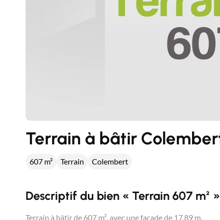
Terrain à bâtir Colember
607 m²
Terrain
Colembert
Descriptif du bien « Terrain 607 m² »
Terrain à bâtir de 607 m², avec une façade de 17,89 m.