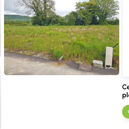
Contacter un conseiller
Estimer/Vendre
Ce
pl
Acheter
Recrutement