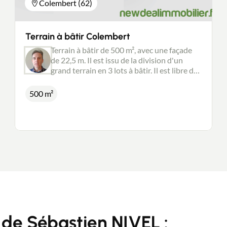
Colembert (62)
Terrain à bâtir Colembert
Terrain à bâtir de 500 m², avec une façade
de 22,5 m. Il est issu de la division d'un
grand terrain en 3 lots à bâtir. Il est libre de
constructeur. Il est viabilisé, hormis
l'assainissement autonome à prévoir par
500 m²
l'acquéreur. Vous recherchez le calme, dans
un environnement naturel ? ne manquez
pas cette opportunité.
 de Sébastien NIVEL :