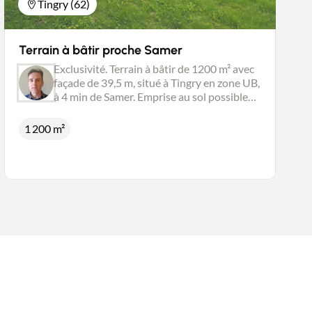
Tingry (62)
Terrain à bâtir proche Samer
Exclusivité. Terrain à bâtir de 1200 m² avec
façade de 39,5 m, situé à Tingry en zone UB,
à 4 min de Samer. Emprise au sol possible
jusqu'à 50%. Pour obtenir des
renseignements complémentaires et visiter,
1 200 m²
contactez Sébastien Nivel, 06 11 63 49 41,
agent du réseau New Deal Immobilier
Boulogne-sur-Mer. Conseils juridiques et
fiscaux de qualité pour une transaction
sereine.