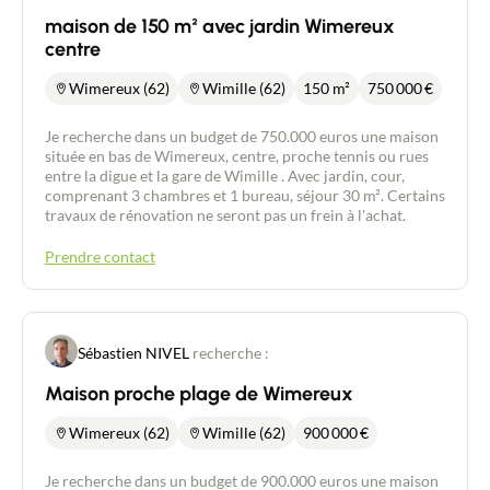
maison de 150 m² avec jardin Wimereux
centre
Wimereux (62)
Wimille (62)
150 m²
750 000
€
Je recherche dans un budget de 750.000 euros une maison
située en bas de Wimereux, centre, proche tennis ou rues
entre la digue et la gare de Wimille . Avec jardin, cour,
comprenant 3 chambres et 1 bureau, séjour 30 m². Certains
travaux de rénovation ne seront pas un frein à l'achat.
Prendre contact
Contacter un conseiller
Sébastien NIVEL
recherche :
Estimer/Vendre
Maison proche plage de Wimereux
Wimereux (62)
Wimille (62)
900 000
€
Acheter
Je recherche dans un budget de 900.000 euros une maison