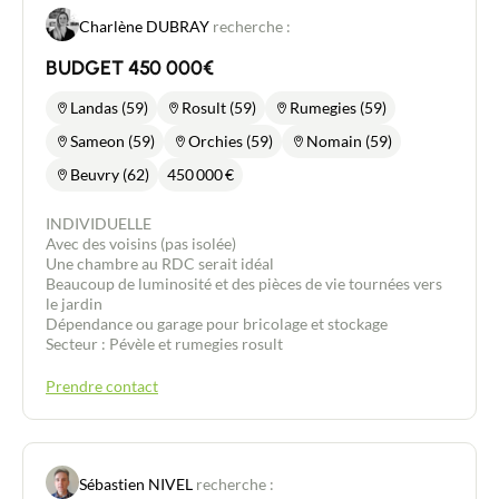
anomalies électriques). Toiture bâtiment isolée.
Charlène DUBRAY
recherche :
Ventilation de type VMC. Cage d'escalier spacieuse
avec matériaux de qualité. Piscine sécurisée refaite
BUDGET 450 000€
à neuf. Terrain de jeux (pétanque, volley-ball).
Possibilité de vente avec les meubles. Très bien
Landas (59)
Rosult (59)
Rumegies (59)
situé pour les balades avec un accès forêt à 350m.
Plage de Stella à 3km. Supermarché + essence à
Sameon (59)
Orchies (59)
Nomain (59)
3mn. Stella-Plage centre et ses commerces à 5 mn
en vélo. Le Touquet à 10 mn en voiture ou 20 mn en
Beuvry (62)
450 000
€
vélo par les pistes cyclables. Libre d'occupation.
Unique sur le secteur, à ne pas manquer. D'autres
INDIVIDUELLE
photos sur demande.
Avec des voisins (pas isolée)
Une chambre au RDC serait idéal
Beaucoup de luminosité et des pièces de vie tournées vers
le jardin
Dépendance ou garage pour bricolage et stockage
Secteur : Pévèle et rumegies rosult
Prendre contact
Sébastien NIVEL
recherche :