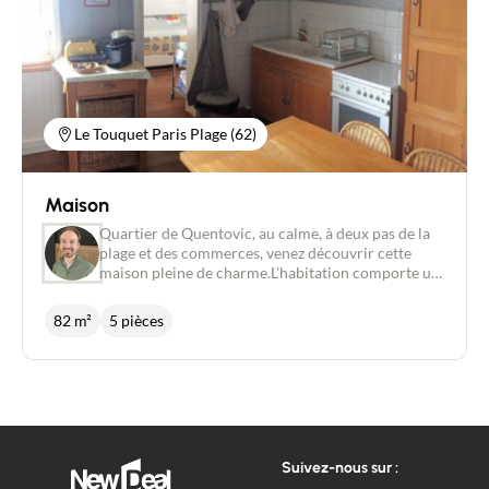
Le Touquet Paris Plage (62)
Maison
Quartier de Quentovic, au calme, à deux pas de la
plage et des commerces, venez découvrir cette
maison pleine de charme.L'habitation comporte un
salon, une cuisine toute équipée, une salle de bain,
une salle de douche, deux belles chambres ainsi
82 m²
5 pièces
qu'une cave.Une dépendance de deux chambres
avec un grand sous- sol pouvant être rattachée à
l'habitation principale vient parfaire ce bien.Les
menuiseries sont en double vitrage, le système de
chauffage au gaz et la couverture en bon état.Coup
de cœur assuré, à visiter rapidement !Damien
Coucke 06 07 68 71 18, New Deal
Suivez-nous sur :
Immobilier/Agent commercial RSAC
2017AC00078.