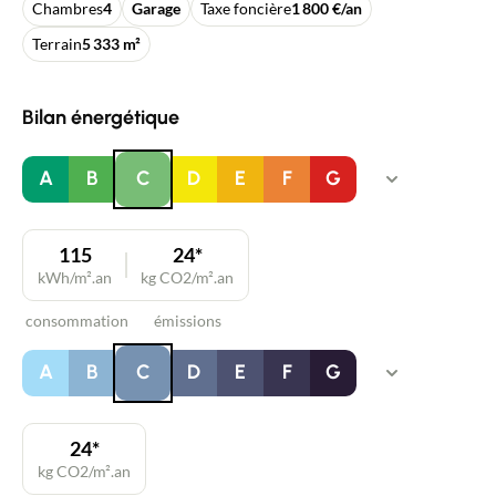
Chambres
4
Garage
Taxe foncière
1 800 €/an
Terrain
5 333 m²
Bilan énergétique
A
B
C
D
E
F
G
115
24*
kWh/m².an
kg CO2/m².an
consommation
émissions
A
B
C
D
E
F
G
24*
kg CO2/m².an