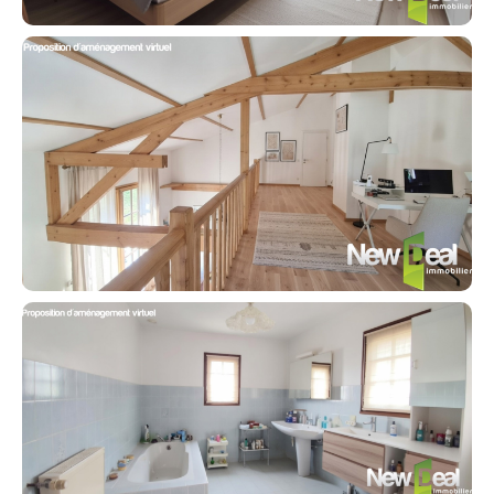
Contacter un conseiller
Estimer/Vendre
Acheter
Recrutement
Actualités
Guides
Contact