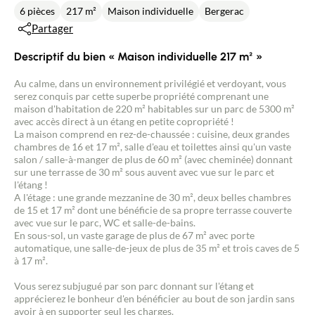
6 pièces
217 m²
Maison individuelle
Bergerac
Partager
Descriptif du bien « Maison individuelle 217 m² »
Au calme, dans un environnement privilégié et verdoyant, vous
serez conquis par cette superbe propriété comprenant une
maison d'habitation de 220 m² habitables sur un parc de 5300 m²
avec accès direct à un étang en petite copropriété !
La maison comprend en rez-de-chaussée : cuisine, deux grandes
chambres de 16 et 17 m², salle d'eau et toilettes ainsi qu'un vaste
salon / salle-à-manger de plus de 60 m² (avec cheminée) donnant
sur une terrasse de 30 m² sous auvent avec vue sur le parc et
l'étang !
A l'étage : une grande mezzanine de 30 m², deux belles chambres
de 15 et 17 m² dont une bénéficie de sa propre terrasse couverte
avec vue sur le parc, WC et salle-de-bains.
En sous-sol, un vaste garage de plus de 67 m² avec porte
automatique, une salle-de-jeux de plus de 35 m² et trois caves de 5
à 17 m².
Vous serez subjugué par son parc donnant sur l'étang et
apprécierez le bonheur d'en bénéficier au bout de son jardin sans
avoir à en supporter seul les charges.