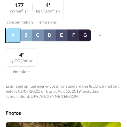
177
4*
kWh/m².an
kg CO2/m².an
consommation
émissions
A
B
C
D
E
F
G
4*
kg CO2/m².an
émissions
Estimated annual energy costs for standard use (ECD carried out
before 01/07/2021) of € as at Aug 15, 2019 (including
subscription). DPE ANCIENNE VERSION
Photos