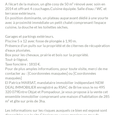
A l'écart de la maison, un gîte cosy de 50 m² rénové avec soin en
2014 et offrant 4 couchages.Cuisine équipée. Salle d'eau / WC et
terrasse extérieure.
En position dominante, un plateau auparavant dédié à une yourte
avec à proximité immédiate un petit chalet comprenant l'espace
cuisine, la douche et les toilettes sèches.
Garages et parkings extérieurs.
Piscine 5 x 12 avec fosse de plongée à 1,90 m.
Présence d'un puits sur la propriété et de citernes de récupération
d'eaux pluviales.
Box pour les chevaux, prairie et bois sur la propriété.
Tout-à-l’égout.
Taxe foncière : 1810 €.
Pour de plus amples informations, pour toute visite, merci de me
contacter au : [Coordonnées masquées] ou [Coordonnées
masquées]
EI Patrice MARSAT, mandataire immobilier indépendant NEW
DEAL IMMOBILIER enregistré au RSAC de Brive sous le no 495
320 079Entre Objat et Pompadour, je vous propose à la vente cet
ensemble immobilier comprenant une maison d'habitation de 285
m² et gîte sur près de 3ha.
Les informations sur les risques auxquels ce bien est exposé sont
disponibles sur le site Géorisques : www.georisques.gouv.fr