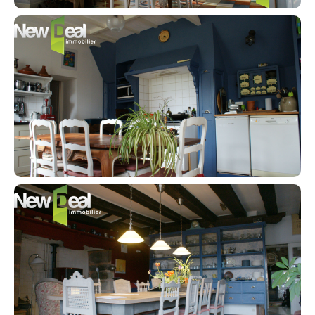
Contact an advisor
Estimate/Sell
Buy
Recruitment
News
Guides
Contact