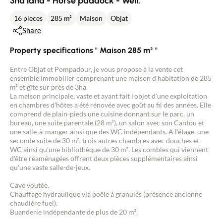
3ha land - Horse paddock - Well.
16 pieces
285 m²
Maison
Objat
Share
Property specifications " Maison 285 m² "
Entre Objat et Pompadour, je vous propose à la vente cet
ensemble immobilier comprenant une maison d'habitation de 285
m² et gîte sur près de 3ha.
La maison principale, vaste et ayant fait l'objet d'une exploitation
en chambres d'hôtes a été rénovée avec goût au fil des années. Elle
comprend de plain-pieds une cuisine donnant sur le parc, un
bureau, une suite parentale (28 m²), un salon avec son Cantou et
une salle-à-manger ainsi que des WC indépendants. A l'étage, une
seconde suite de 30 m², trois autres chambres avec douches et
WC ainsi qu'une bibliothèque de 30 m². Les combles qui viennent
d'être réaménagées offrent deux pièces supplémentaires ainsi
qu'une vaste salle-de-jeux.
Cave voutée.
Chauffage hydraulique via poêle à granulés (présence ancienne
chaudière fuel).
Buanderie indépendante de plus de 20 m².