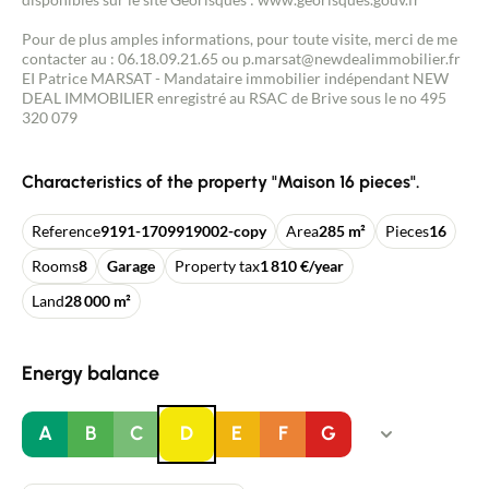
Pour de plus amples informations, pour toute visite, merci de me
contacter au : 06.18.09.21.65 ou p.marsat@newdealimmobilier.fr
EI Patrice MARSAT - Mandataire immobilier indépendant NEW
DEAL IMMOBILIER enregistré au RSAC de Brive sous le no 495
320 079
Characteristics of the property "Maison 16 pieces".
Reference
9191-1709919002-copy
Area
285 m²
Pieces
16
Rooms
8
Garage
Property tax
1 810 €/year
Land
28 000 m²
Energy balance
A
B
C
D
E
F
G